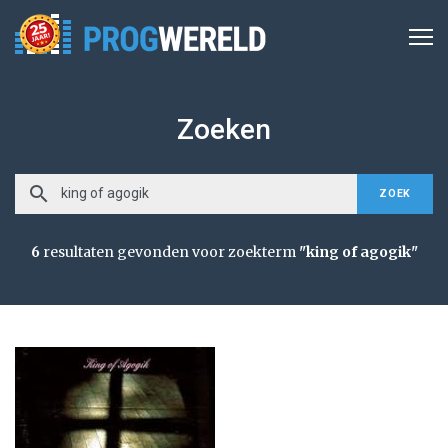
Zoeken
search
ZOEK
6
resultaten gevonden voor zoekterm
"king of agogik"