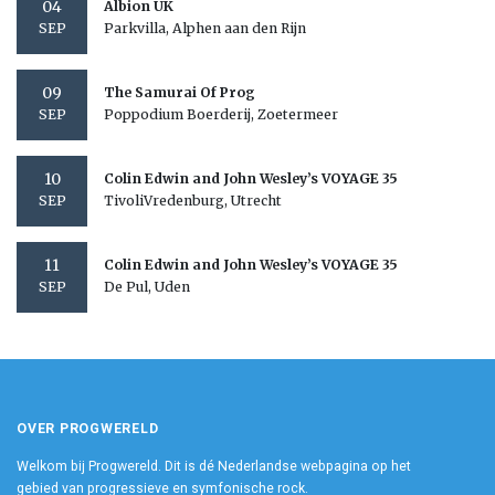
04
Albion UK
Parkvilla, Alphen aan den Rijn
SEP
09
The Samurai Of Prog
Poppodium Boerderij, Zoetermeer
SEP
10
Colin Edwin and John Wesley’s VOYAGE 35
TivoliVredenburg, Utrecht
SEP
11
Colin Edwin and John Wesley’s VOYAGE 35
De Pul, Uden
SEP
OVER PROGWERELD
Welkom bij Progwereld. Dit is dé Nederlandse webpagina op het
gebied van progressieve en symfonische rock.