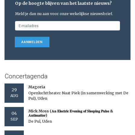
Op de hoogte blijven van het laatste nieuws?
Meld je dan nu aan voor onze wekelijkse nieuwsbrief.
AANMELDEN
Concertagenda
Magoria
29
Openluchttheater Naat Piek (in samenwerking met De
AUG
Pul), Uden
Mick Moss (𝐀𝐧 𝐄𝐥𝐞𝐜𝐭𝐫𝐢𝐜 𝐄𝐯𝐞𝐧𝐢𝐧𝐠 𝐨𝐟 𝐒𝐥𝐞𝐞𝐩𝐢𝐧𝐠 𝐏𝐮𝐥𝐬𝐞 &
04
𝐀𝐧𝐭𝐢𝐦𝐚𝐭𝐭𝐞𝐫)
SEP
De Pul, Uden