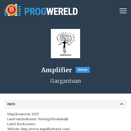
Amplifier
Album
Gargantuan
INFO
Uitgekomen in: 2025
Land van herkomst: Verenigd Koninkrijk
Label:
Rockosmos
Website:
http://www.amplifierband.com/