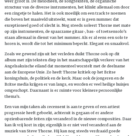
weer groot is. De melodieën, de songteksten, de organische
structuur van de diverse instrumenten, het klinkt allemaal om door
een ringetje te halen. Het is ook moeilijk om een track te noemen
die boven het maaiveld uitsteekt, want er is geen nummer dat
exceptioneel goed of slecht is. Nog steeds soleert Thorne met mate
op zijn instrumenten, de spaarzame gitaar-, bas- of toetsensolo’s
staan allemaal in dienst van het nummer. Als er al eens een solo te
horen is, wordt die tot het minimum beperkt. Elegant en smaakvol.
Zoals we gewend zijn uit het verleden duikt Thorne ook op dit
album met zijn teksten diep in het maatschappelijk verkeer van het
Angelsaksische eiland dat momenteel worstelt met de deelname
aan de Europese Unie. Zo heeft Thorne kritiek op het Britse
koningshuis, de politiek en de kerk. Maar ook de jongeren en de
Britse media krijgen er van langs, en worden er veel heilige huisjes
omgeschopt. Daarnaast is er ruimte voor kleinere persoonlijke
thema’s.
Een van mijn taken als recensent is aan te geven of een artiest
progressie heeft geboekt, achteruit is gegaan of er andere
opzienbarende feiten zijn veranderd in de nieuwe composities. Daar
kan ik vrij kort in zijn; eigenlijk is er niet veel veranderd aan de
muziek van Steve Thorne. Hij kan nog steeds verdraaid goede