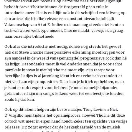
voorwoord van een recensie op hetzelfde neer. Sterker; eigenlijk
behoeft Steve Thorne binnen de Progwereld geen enkele
introductie meer. Het is en blijft ook in dit schrijfsel een lofzang op
een artiest die bij elke release een constant niveau handhaaft.
Vakmanschap van A tot Z. Indien u de man nog steeds niet kent en
toch wil weten welk type muziek Thorne maakt, verwijs ik u graag
naar onze rijke bibliotheek.
Ook al is die introductie niet nodig, ik heb nog steeds het gevoel
heb dat Steve Thorne meer positieve erkenning moet krijgen voor
zijn aandeel in de wereld van (gematigde) progressieve rock dan hij
nu krijgt. Desondanks moet ik wel onderkennen dat je voor echte
muzikale innovatie niet bij Thorne moet zijn. Zijn recept voor
heerlijke liedjes is al jarenlang identiek en technisch verandert er
niet veel aan zijn composities. Daar kan je kritiek op hebben, maar
je kunt er ook respect voor hebben. Je moet namelijk bijzonder
getalenteerd zijn om songs telkens weer tot een feestje te kneden
zoals hij dat kan.
Ook op dit album helpen zijn beste maatjes Tony Levin en Nick
D’Virgillio hem tijdens het opnameproces, hoewel Thorne dit deze
cd toch wat meer in eigen hand houdt. Zeker ten opzichte van vorige
releases. Dit zorgt ervoor dat de herkenbaarheid van de muziek