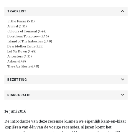
TRACKLIST
In the Frame (5:11)
Animal (6:31)
Colours of Torment (4:44)
Don't Fear Tomorrow (3:46)
Island of The Imbeciles (3:40)
Dear Mother Earth (3:25)
Let Me Down (4:48)
Ancestors (4:35)
Ashes (6:49)
They Are Flesh (6:48)
BEZETTING
DISCOGRAFIE
14 juni 2016
De introductie van deze recensie kunnen we eigenlijk kant-en-klaar
kopiëren van één van de vorige recensies, al jaren komt het