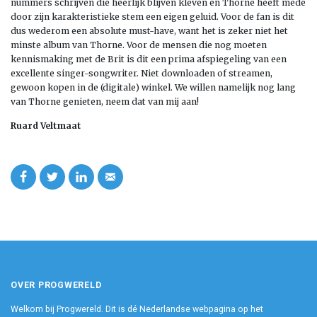
nummers schrijven die heerlijk blijven kleven en Thorne heeft mede
door zijn karakteristieke stem een eigen geluid. Voor de fan is dit
dus wederom een absolute must-have, want het is zeker niet het
minste album van Thorne. Voor de mensen die nog moeten
kennismaking met de Brit is dit een prima afspiegeling van een
excellente singer-songwriter. Niet downloaden of streamen,
gewoon kopen in de (digitale) winkel. We willen namelijk nog lang
van Thorne genieten, neem dat van mij aan!
Ruard Veltmaat
OVER PROGWERELD
Welkom bij Progwereld. Dit is dé Nederlandse webpagina op het