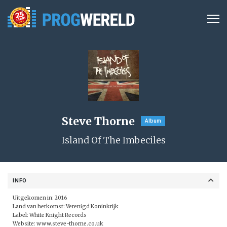
Steve Thorne
Album
Island Of The Imbeciles
INFO
Uitgekomen in: 2016
Land van herkomst: Verenigd Koninkrijk
Label: White Knight Records
Website:
www.steve-thorne.co.uk