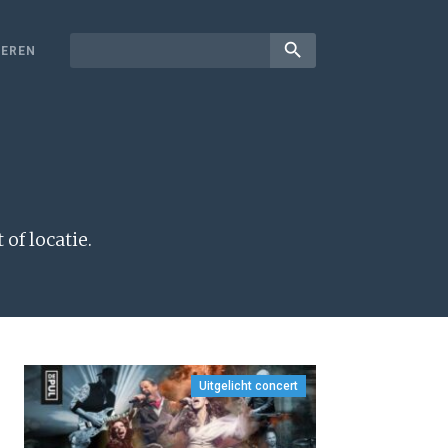
search
EREN
of locatie.
Uitgelicht concert