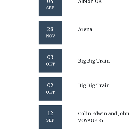
04
Albion UK
SEP
28
Arena
NOV
03
Big Big Train
OKT
02
Big Big Train
OKT
12
Colin Edwin and John 
SEP
VOYAGE 35