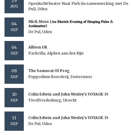
29
Openluchttheater Naat Piek (in samenwerking met De
AUG
Pul), Uden
Mick Moss (𝐀𝐧 𝐄𝐥𝐞𝐜𝐭𝐫𝐢𝐜 𝐄𝐯𝐞𝐧𝐢𝐧𝐠 𝐨𝐟 𝐒𝐥𝐞𝐞𝐩𝐢𝐧𝐠 𝐏𝐮𝐥𝐬𝐞 &
04
𝐀𝐧𝐭𝐢𝐦𝐚𝐭𝐭𝐞𝐫)
SEP
De Pul, Uden
04
Albion UK
Parkvilla, Alphen aan den Rijn
SEP
09
The Samurai Of Prog
Poppodium Boerderij, Zoetermeer
SEP
10
Colin Edwin and John Wesley’s VOYAGE 35
TivoliVredenburg, Utrecht
SEP
11
Colin Edwin and John Wesley’s VOYAGE 35
De Pul, Uden
SEP