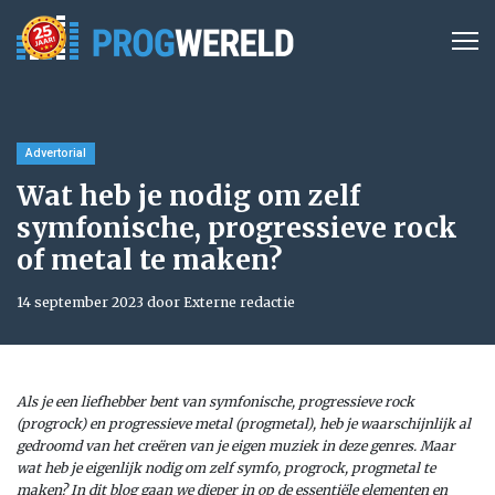
Advertorial
Wat heb je nodig om zelf
symfonische, progressieve rock
of metal te maken?
14 september 2023 door Externe redactie
Als je een liefhebber bent van symfonische, progressieve rock
(progrock) en progressieve metal (progmetal), heb je waarschijnlijk al
gedroomd van het creëren van je eigen muziek in deze genres. Maar
wat heb je eigenlijk nodig om zelf symfo, progrock, progmetal te
maken? In dit blog gaan we dieper in op de essentiële elementen en