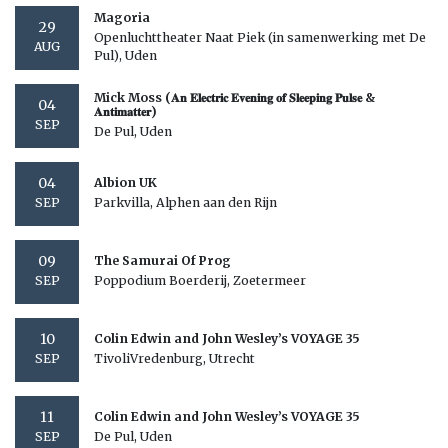
Magoria
29
Openluchttheater Naat Piek (in samenwerking met De
AUG
Pul), Uden
Mick Moss (𝐀𝐧 𝐄𝐥𝐞𝐜𝐭𝐫𝐢𝐜 𝐄𝐯𝐞𝐧𝐢𝐧𝐠 𝐨𝐟 𝐒𝐥𝐞𝐞𝐩𝐢𝐧𝐠 𝐏𝐮𝐥𝐬𝐞 &
04
𝐀𝐧𝐭𝐢𝐦𝐚𝐭𝐭𝐞𝐫)
SEP
De Pul, Uden
04
Albion UK
Parkvilla, Alphen aan den Rijn
SEP
09
The Samurai Of Prog
Poppodium Boerderij, Zoetermeer
SEP
10
Colin Edwin and John Wesley’s VOYAGE 35
TivoliVredenburg, Utrecht
SEP
11
Colin Edwin and John Wesley’s VOYAGE 35
De Pul, Uden
SEP