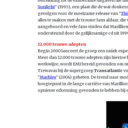
betrekking tot de exuberante uitgaven die met
Sunlight
” (1995), een plaat die de wat donke
gevolgen voor de moeizame release van “
Thi
alles te maken met de trouwe fans aldaar, di
aangeboord en vele fans vinden dat Marillion 
ondersteund door de gelijknamige cd uit 1999
12.000 trouwe adepten
Begin 2000 lanceert de groep een uniek expe
Meer dan 12.000 trouwe adepten zijn hiertoe 
werkwijze, wordt EMI bereid gevonden om mee i
Trewavas bij de supergroep
Transatlantic
vo
“
Marbles
” (2004) geheten. De trend naar mode
hoogtepunt in de lange carrière van Marilli
opnieuw erkenning gevonden te hebben bij 