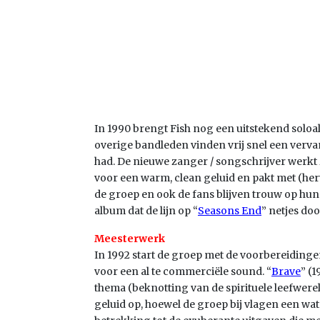
In 1990 brengt Fish nog een uitstekend soloalb
overige bandleden vinden vrij snel een verva
had. De nieuwe zanger / songschrijver werkt zi
voor een warm, clean geluid en pakt met (herwe
de groep en ook de fans blijven trouw op hun 
album dat de lijn op “
Seasons End
” netjes do
Meesterwerk
In 1992 start de groep met de voorbereiding
voor een al te commerciële sound. “
Brave
” (
thema (beknotting van de spirituele leefwerel
geluid op, hoewel de groep bij vlagen een wa