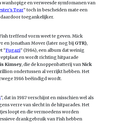
na wanhopige en verweesde symfomanen van
ester’s Tear
” toch in bescheiden mate een
 daardoor toegankelijker.
 Fish treffend vorm weet te geven. Mick
yr en Jonathan Mover (later nog bij
GTR)
,
t “
Fugazi
” (1984), een album dat weinig
ceptplaat en wordt richting hitparade
is Kimsey
, die de knoppenbatterij van
Nick
rillion ondertussen al verrijkt hebben. Het
verwege 1986 beëindigd wordt.
s
“, dat in 1987 verschijnt en misschien wel als
gens verre van slecht in de hitparades. Het
tjes loopt en die vermoedens worden
xcessieve drankgebruik van Fish hebben