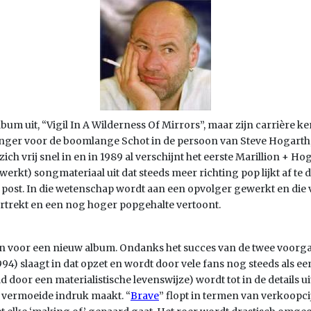
um uit, “Vigil In A Wilderness Of Mirrors”, maar zijn carrière ke
nger voor de boomlange Schot in de persoon van Steve Hogarth, 
ch vrij snel in en in 1989 al verschijnt het eerste Marillion + Ho
rkt) songmateriaal uit dat steeds meer richting pop lijkt af te d
post. In die wetenschap wordt aan een opvolger gewerkt en die ve
ortrekt en een nog hoger popgehalte vertoont.
en voor een nieuw album. Ondanks het succes van de twee voorg
1994) slaagt in dat opzet en wordt door vele fans nog steeds als
d door een materialistische levenswijze) wordt tot in de details 
t vermoeide indruk maakt. “
Brave
” flopt in termen van verkoopc