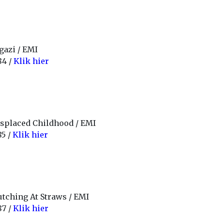
gazi / EMI
84 /
Klik hier
splaced Childhood / EMI
85 /
Klik hier
utching At Straws / EMI
87 /
Klik hier