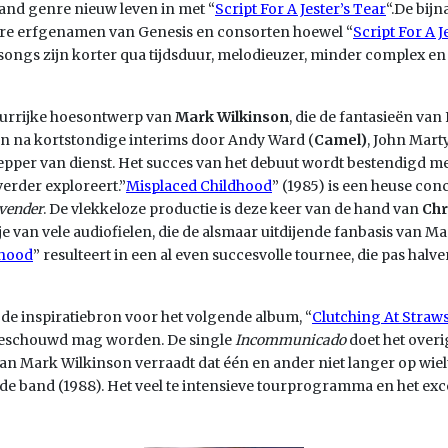
and genre nieuw leven in met “
Script For A Jester’s Tear
“.De bij
ware erfgenamen van Genesis en consorten hoewel “
Script For A J
 songs zijn korter qua tijdsduur, melodieuzer, minder complex en
leurrijke hoesontwerp van
Mark Wilkinson
, die de fantasieën van
en na kortstondige interims door Andy Ward (
Camel)
, John Mart
per van dienst. Het succes van het debuut wordt bestendigd me
erder exploreert.”
Misplaced Childhood
” (1985) is een heuse con
vender
. De vlekkeloze productie is deze keer van de hand van
Chr
e van vele audiofielen, die de alsmaar uitdijende fanbasis van Ma
dhood
” resulteert in een al even succesvolle tournee, die pas hal
t de inspiratiebron voor het volgende album, “
Clutching At Straw
 beschouwd mag worden. De single
Incommunicado
doet het overi
 Mark Wilkinson verraadt dat één en ander niet langer op wiel
it de band (1988). Het veel te intensieve tourprogramma en het e