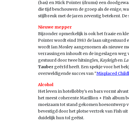
(bas) en Mick Pointer (drums) een doodgewa
die tijd beschouwen de groep als de enige, 
stijlbreuk met de jaren zeventig betekent. De
Nieuwe mepper
Bijzonder opmerkelijk is ook het fraaie en k
Pointer wordt eind 1983 de laan uitgestuurd 
wordt Ian Mosley aangenomen als nieuwe mep
verrassingen inhoudt en de ingeslagen weg v
gestuurd door twee hitsingles,
Kayleigh
en
La
Tauber
geërfd heeft. Een spekje voor het bekj
overweldigende succes van “
Misplaced Chil
Alcohol
Het leven in hotellobby’s en bars vormt alvas
het meest coherente Marillion + Fish album
moeizaam tot stand gekomen hoesontwerp van
bevestigd door het plotse vertrek van Fish u
duidelijk hun tol geëist.