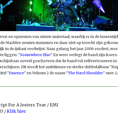
ijven en opnemen van nieuw materiaal, waarbij er in de tussentij
de Marbles-sessies stammen en daar niet op terecht zijn gekomen
jk in de ijskast verdwijnt. Naar gelang het jaar 2006 vordert, word
e liggen: “
Somewhere Else
“. En weer verlegt de band zijn koers
s schijnbaar zoveel geschreven dat de band vol zelfvertrouwen 
l verschijnen. Dit wordt het ambitieuze en sterke dubbelalbum “H
itel “
Essence
” en Volume 2 de naam “
The Hard Shoulder
” mee. 
ript For A Jesters Tear / EMI
83 /
Klik hier