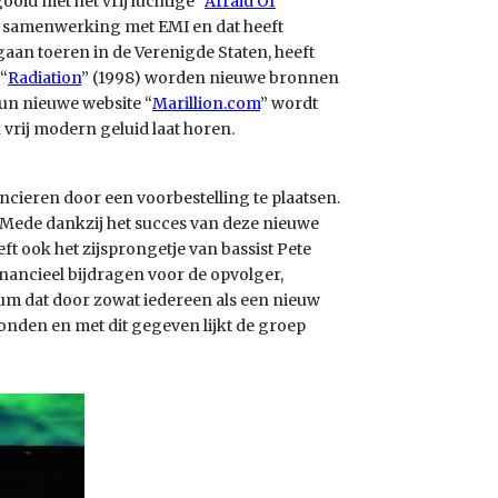
oid met het vrij luchtige “
Afraid Of
 de samenwerking met EMI en dat heeft
 gaan toeren in de Verenigde Staten, heeft
“
Radiation
” (1998) worden nieuwe bronnen
hun nieuwe website “
Marillion.com
” wordt
vrij modern geluid laat horen.
ieren door een voorbestelling te plaatsen.
Mede dankzij het succes van deze nieuwe
t ook het zijsprongetje van bassist Pete
inancieel bijdragen voor de opvolger,
lbum dat door zowat iedereen als een nieuw
nden en met dit gegeven lijkt de groep