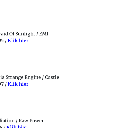
raid Of Sunlight / EMI
95 /
Klik hier
is Strange Engine / Castle
97 /
Klik hier
iation / Raw Power
8 /
Klik hier