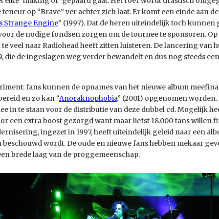
 elke ‘making of’ gepaard gaat. Het roer wordt drastisch omgego
re teneur op “Brave” ver achter zich laat. Er komt een einde aan
s Strange Engine
” (1997). Dat de heren uiteindelijk toch kunnen
e voor de nodige fondsen zorgen om de tournee te sponsoren. Op 
te veel naar Radiohead heeft zitten luisteren. De lancering van 
, die de ingeslagen weg verder bewandelt en dus nog steeds een 
riment: fans kunnen de opnames van het nieuwe album meefinanc
bereid en zo kan “
Anoraknophobia
” (2001) opgenomen worden. 
n te staan voor de distributie van deze dubbel cd. Mogelijk heef
or een extra boost gezorgd want maar liefst 18.000 fans willen f
rnisering, ingezet in 1997, heeft uiteindelijk geleid naar een a
on beschouwd wordt. De oude en nieuwe fans hebben mekaar gevo
een brede laag van de proggemeenschap.