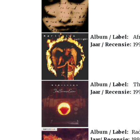
Album / L
abel:
Af
Jaar /
Recensie:
19
Album /
Label:
Th
Jaar /
Recensie:
19
Album /
L
abel:
Rad
Jaar/
Recensie:
199