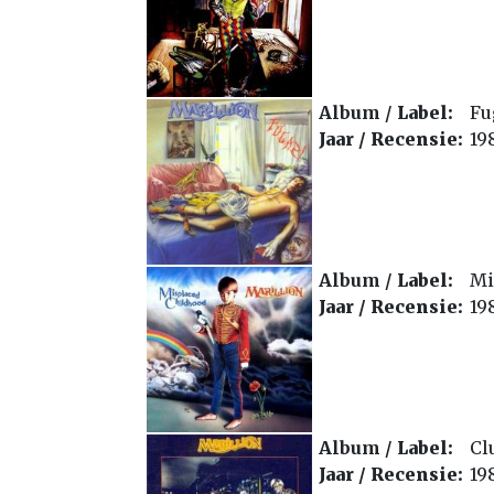
Album /
Label:
Fu
Jaar /
Recensie:
19
Album /
Label:
Mi
Jaar /
Recensie:
19
Album /
Label:
Cl
Jaar /
Recensie:
19