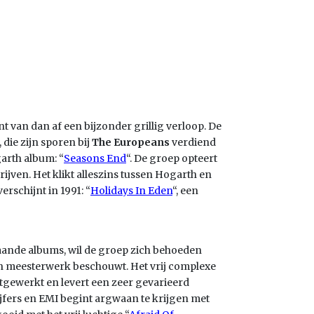
nt van dan af een bijzonder grillig verloop. De
die zijn sporen bij
The Europeans
verdiend
garth album: “
Seasons End
“. De groep opteert
rijven. Het klikt alleszins tussen Hogarth en
rschijnt in 1991: “
Holidays In Eden
“, een
aande albums, wil de groep zich behoeden
 een meesterwerk beschouwt. Het vrij complexe
uitgewerkt en levert een zeer gevarieerd
ijfers en EMI begint argwaan te krijgen met