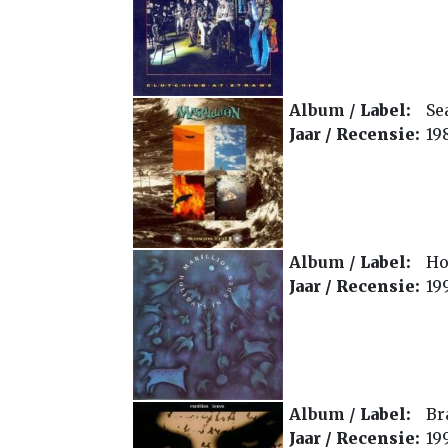
Album /
Label:
Se
Jaar /
Recensie:
19
Album /
Label:
Ho
Jaar /
Recensie:
19
Album /
Label:
Br
Jaar /
Recensie:
19