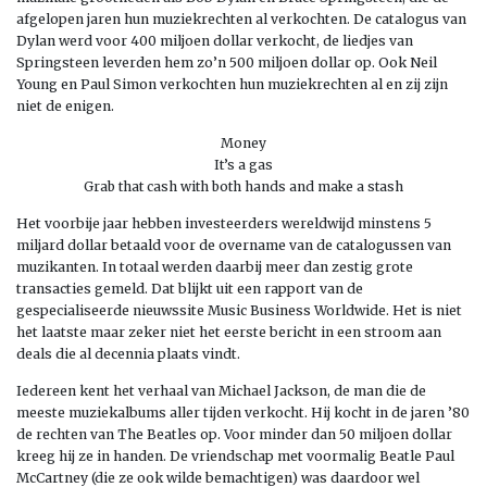
afgelopen jaren hun muziekrechten al verkochten. De catalogus van
Dylan werd voor 400 miljoen dollar verkocht, de liedjes van
Springsteen leverden hem zo’n 500 miljoen dollar op. Ook Neil
Young en Paul Simon verkochten hun muziekrechten al en zij zijn
niet de enigen.
Money
It’s a gas
Grab that cash with both hands and make a stash
Het voorbije jaar hebben investeerders wereldwijd minstens 5
miljard dollar betaald voor de overname van de catalogussen van
muzikanten. In totaal werden daarbij meer dan zestig grote
transacties gemeld. Dat blijkt uit een rapport van de
gespecialiseerde nieuwssite Music Business Worldwide. Het is niet
het laatste maar zeker niet het eerste bericht in een stroom aan
deals die al decennia plaats vindt.
Iedereen kent het verhaal van Michael Jackson, de man die de
meeste muziekalbums aller tijden verkocht. Hij kocht in de jaren ’80
de rechten van The Beatles op. Voor minder dan 50 miljoen dollar
kreeg hij ze in handen. De vriendschap met voormalig Beatle Paul
McCartney (die ze ook wilde bemachtigen) was daardoor wel