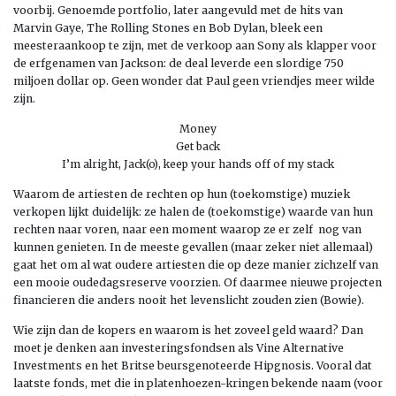
voorbij. Genoemde portfolio, later aangevuld met de hits van
Marvin Gaye, The Rolling Stones en Bob Dylan, bleek een
meesteraankoop te zijn, met de verkoop aan Sony als klapper voor
de erfgenamen van Jackson: de deal leverde een slordige 750
miljoen dollar op. Geen wonder dat Paul geen vriendjes meer wilde
zijn.
Money
Get back
I’m alright, Jack(o), keep your hands off of my stack
Waarom de artiesten de rechten op hun (toekomstige) muziek
verkopen lijkt duidelijk: ze halen de (toekomstige) waarde van hun
rechten naar voren, naar een moment waarop ze er zelf nog van
kunnen genieten. In de meeste gevallen (maar zeker niet allemaal)
gaat het om al wat oudere artiesten die op deze manier zichzelf van
een mooie oudedagsreserve voorzien. Of daarmee nieuwe projecten
financieren die anders nooit het levenslicht zouden zien (Bowie).
Wie zijn dan de kopers en waarom is het zoveel geld waard? Dan
moet je denken aan investeringsfondsen als Vine Alternative
Investments en het Britse beursgenoteerde Hipgnosis. Vooral dat
laatste fonds, met die in platenhoezen-kringen bekende naam (voor