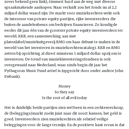
zover bekend geen link), timmert hard aan de weg met diverse
spraakmakende aankopen. Naar verluidt zou het fonds nu al 2,2
miljard dollar waard zijn. De markt voor muziekrechten wekt ook
de interesse van private equity-partijen, rijke investeerders die
buiten de aandelenbeurs om bedrijven financieren. Zo kondigde
eerder dit jaar één van de grootste private equity-investeerders ter
wereld, KKR, een samenwerking aan met
platenlabel/muziekuitgeverij BMG om haar debuut te maken in de
wereld van het investeren in muziekrechtencatalogi. KKR en BMG
zetten bij oprichting al direct minstens 1 miljard dollar opzij om te
investeren. De trend van muziekinvesteringsfondsen is ook
overgewaaid naar Nederland, waar sinds begin dit jaar het
Pythagoras Music Fund actief is (opgericht door onder andere John
Ewbank).
Money
So they say
Is the root of all evil today
Het is duidelijk: beide partijen zien wel been in een rechtenverkoop,
de (beleggings)markt zoekt juist naar dit soort kansen, het geld is
goed. Investeerders zien muziekrechten als relatief veilige
beleggingen voor de lange termijn. En de positieve kant ervan is dat