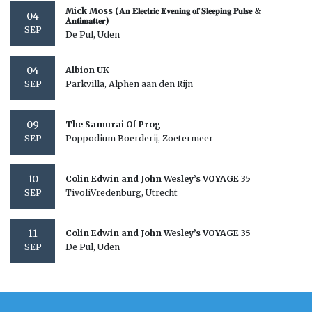
Mick Moss (𝐀𝐧 𝐄𝐥𝐞𝐜𝐭𝐫𝐢𝐜 𝐄𝐯𝐞𝐧𝐢𝐧𝐠 𝐨𝐟 𝐒𝐥𝐞𝐞𝐩𝐢𝐧𝐠 𝐏𝐮𝐥𝐬𝐞 &
04
𝐀𝐧𝐭𝐢𝐦𝐚𝐭𝐭𝐞𝐫)
SEP
De Pul, Uden
04
Albion UK
Parkvilla, Alphen aan den Rijn
SEP
09
The Samurai Of Prog
Poppodium Boerderij, Zoetermeer
SEP
10
Colin Edwin and John Wesley’s VOYAGE 35
TivoliVredenburg, Utrecht
SEP
11
Colin Edwin and John Wesley’s VOYAGE 35
De Pul, Uden
SEP