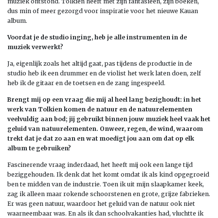
muziek ontstond. Tolkien heeft met zijn fantasieën, zijn boeken,
dus min of meer gezorgd voor inspiratie voor het nieuwe Kauan
album.
Voordat je de studio inging, heb je alle instrumenten in de
muziek verwerkt?
Ja, eigenlijk zoals het altijd gaat, pas tijdens de productie in de
studio heb ik een drummer en de violist het werk laten doen, zelf
heb ik de gitaar en de toetsen en de zang ingespeeld.
Brengt mij op een vraag die mij al heel lang bezighoudt: in het
werk van Tolkien komen de natuur en de natuurelementen
veelvuldig aan bod; jij gebruikt binnen jouw muziek heel vaak het
geluid van natuurelementen. Onweer, regen, de wind, waarom
trekt dat je dat zo aan en wat moedigt jou aan om dat op elk
album te gebruiken?
Fascinerende vraag inderdaad, het heeft mij ook een lange tijd
beziggehouden. Ik denk dat het komt omdat ik als kind opgegroeid
ben te midden van de industrie. Toen ik uit mijn slaapkamer keek,
zag ik alleen maar rokende schoorstenen en grote, grijze fabrieken.
Er was geen natuur, waardoor het geluid van de natuur ook niet
waarneembaar was. En als ik dan schoolvakanties had, vluchtte ik