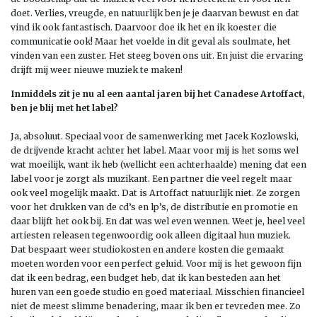
doet. Verlies, vreugde, en natuurlijk ben je je daarvan bewust en dat
vind ik ook fantastisch. Daarvoor doe ik het en ik koester die
communicatie ook! Maar het voelde in dit geval als soulmate, het
vinden van een zuster. Het steeg boven ons uit. En juist die ervaring
drijft mij weer nieuwe muziek te maken!
Inmiddels zit je nu al een aantal jaren bij het Canadese Artoffact,
ben je blij met het label?
Ja, absoluut. Speciaal voor de samenwerking met Jacek Kozlowski,
de drijvende kracht achter het label. Maar voor mij is het soms wel
wat moeilijk, want ik heb (wellicht een achterhaalde) mening dat een
label voor je zorgt als muzikant. Een partner die veel regelt maar
ook veel mogelijk maakt. Dat is Artoffact natuurlijk niet. Ze zorgen
voor het drukken van de cd’s en lp’s, de distributie en promotie en
daar blijft het ook bij. En dat was wel even wennen. Weet je, heel veel
artiesten releasen tegenwoordig ook alleen digitaal hun muziek.
Dat bespaart weer studiokosten en andere kosten die gemaakt
moeten worden voor een perfect geluid. Voor mij is het gewoon fijn
dat ik een bedrag, een budget heb, dat ik kan besteden aan het
huren van een goede studio en goed materiaal. Misschien financieel
niet de meest slimme benadering, maar ik ben er tevreden mee. Zo