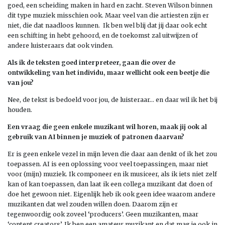
goed, een scheiding maken in hard en zacht. Steven Wilson binnen
dit type muziek misschien ook. Maar veel van die artiesten zijn er
niet, die dat naadloos kunnen. Ik ben wel blij dat jij daar ook echt
een schifting in hebt gehoord, en de toekomst zal uitwijzen of
andere luisteraars dat ook vinden.
Als ik de teksten goed interpreteer, gaan die over de
ontwikkeling van het individu, maar wellicht ook een beetje die
van jou?
Nee, de tekst is bedoeld voor jou, de luisteraar… en daar wil ik het bij
houden.
Een vraag die geen enkele muzikant wil horen, maak jij ook al
gebruik van AI binnen je muziek of patronen daarvan?
Er is geen enkele vezel in mijn leven die daar aan denkt of ik het zou
toepassen. AI is een oplossing voor veel toepassingen, maar niet
voor (mijn) muziek. Ik componeer en ik musiceer, als ik iets niet zelf
kan of kan toepassen, dan laat ik een collega muzikant dat doen of
doe het gewoon niet. Eigenlijk heb ik ook geen idee waarom andere
muzikanten dat wel zouden willen doen. Daarom zijn er
tegenwoordig ook zoveel ‘producers’. Geen muzikanten, maar
‘content creators’. Ik ben een amateur muzikant en dat mag je ook in