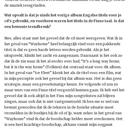
de muziek terugvinden.
Wat opvalt is dat je sinds het vorige album Engelse titels voor je
cd’s gebruikt, en voorheen waren het titels in de Finse taal. Is dat
een bewuste trendbreuk?
Nee, alles staat met het gevoel dat de cd moet weergeven. Wat ik in
het geval van “Wayhome” heel belangrijk vind voor een pakkende
titel, is dat er geen harde letters worden gebruikt. Als je het
uitspreekt, klinkt het zacht en aangenaam. Daarnaast is het ook zo
dat ik de zin waar ik het al eerder over had, “It’s a long way home,
but it is the way home” (Tolkien) dat centraal staat voor dit album.
In het geval van “Ice Fleet” klonk het als de titel voor een film, wat
in mijn perceptie ook het gevoel bij dat album was. Het is dus geen
strategie, maar een gevoelsmatige keuze. De volgende cd zou zo
maar weer van een Finse titel vergezeld kunnen gaan. Ik heb wel het
gevoel dat ik ook altijd in het Fins mijn songteksten zal blijven
zingen, maar ook dat is niet vastgemetseld. Ik ben me er wel van
bewust geworden dat ik de teksten in de fysieke situatie moet
vermelden in de boekjes bij de cd of lp, want zeker in het geval van
“Wayhome” vind ik dat de boodschap helder moet overkomen. Het
is een heel krachtige boodschap, althans vanuit mijn oogpunt