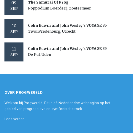
09
The Samurai Of Prog
Poppodium Boerderij, Zoetermeer
SEP
10
Colin Edwin and John Wesley’s VOYAGE 35
TivoliVredenburg, Utrecht
SEP
11
Colin Edwin and John Wesley’s VOYAGE 35
De Pul, Uden
SEP
OVER PROGWERELD
Welkom bij Progwereld. Dit is dé Nederlandse webpagina op het
gebied van progressieve en symfonische rock.
Lees verder