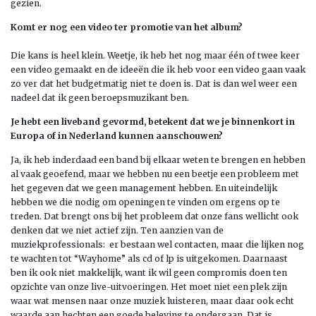
gezien.
Komt er nog een video ter promotie van het album?
Die kans is heel klein. Weetje, ik heb het nog maar één of twee keer
een video gemaakt en de ideeën die ik heb voor een video gaan vaak
zo ver dat het budgetmatig niet te doen is. Dat is dan wel weer een
nadeel dat ik geen beroepsmuzikant ben.
Je hebt een liveband gevormd, betekent dat we je binnenkort in
Europa of in Nederland kunnen aanschouwen?
Ja, ik heb inderdaad een band bij elkaar weten te brengen en hebben
al vaak geoefend, maar we hebben nu een beetje een probleem met
het gegeven dat we geen management hebben. En uiteindelijk
hebben we die nodig om openingen te vinden om ergens op te
treden. Dat brengt ons bij het probleem dat onze fans wellicht ook
denken dat we niet actief zijn. Ten aanzien van de
muziekprofessionals: er bestaan wel contacten, maar die lijken nog
te wachten tot “Wayhome” als cd of lp is uitgekomen. Daarnaast
ben ik ook niet makkelijk, want ik wil geen compromis doen ten
opzichte van onze live-uitvoeringen. Het moet niet een plek zijn
waar wat mensen naar onze muziek luisteren, maar daar ook echt
waarde aan hechten een goede beleving te ondergaan. Dat is