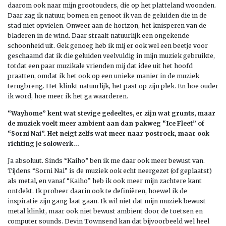
daarom ook naar mijn grootouders, die op het platteland woonden.
Daar zag ik natuur, bomen en genoot ik van de geluiden die in de
stad niet opvielen. Onweer aan de horizon, het knisperen van de
bladeren in de wind. Daar straalt natuurlijk een ongekende
schoonheid uit. Gek genoeg heb ik mij er ook wel een beetje voor
geschaamd dat ik die geluiden veelvuldig in mijn muziek gebruikte,
totdat een paar muzikale vrienden mij dat idee uit het hoofd
praatten, omdat ik het ook op een unieke manier in de muziek
terugbreng. Het klinkt natuurlijk, het past op zijn plek. En hoe ouder
ik word, hoe meer ik het ga waarderen.
“Wayhome” kent wat stevige gedeeltes, er zijn wat grunts, maar
de muziek voelt meer ambient aan dan pakweg “Ice Fleet” of
“Sorni Nai”. Het neigt zelfs wat meer naar postrock, maar ook
richting je solowerk…
Ja absoluut. Sinds “Kaiho” ben ik me daar ook meer bewust van.
Tijdens “Sorni Nai” is de muziek ook echt neergezet (of geplaatst)
als metal, en vanaf “Kaiho” heb ik ook meer mijn zachtere kant
ontdekt. Ik probeer daarin ook te definiëren, hoewel ik de
inspiratie zijn gang laat gaan. Ik wil niet dat mijn muziek bewust
metal klinkt, maar ook niet bewust ambient door de toetsen en
computer sounds. Devin Townsend kan dat bijvoorbeeld wel heel