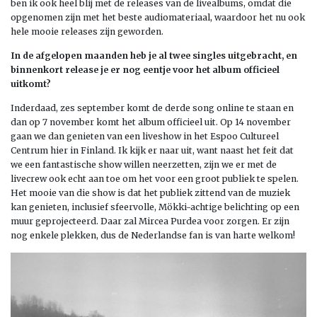
ben ik ook heel blij met de releases van de livealbums, omdat die
opgenomen zijn met het beste audiomateriaal, waardoor het nu ook
hele mooie releases zijn geworden.
In de afgelopen maanden heb je al twee singles uitgebracht, en
binnenkort release je er nog eentje voor het album officieel
uitkomt?
Inderdaad, zes september komt de derde song online te staan en
dan op 7 november komt het album officieel uit. Op 14 november
gaan we dan genieten van een liveshow in het Espoo Cultureel
Centrum hier in Finland. Ik kijk er naar uit, want naast het feit dat
we een fantastische show willen neerzetten, zijn we er met de
livecrew ook echt aan toe om het voor een groot publiek te spelen.
Het mooie van die show is dat het publiek zittend van de muziek
kan genieten, inclusief sfeervolle, Mökki-achtige belichting op een
muur geprojecteerd. Daar zal Mircea Purdea voor zorgen. Er zijn
nog enkele plekken, dus de Nederlandse fan is van harte welkom!