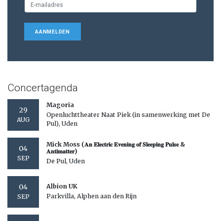
AANMELDEN
Concertagenda
Magoria
29
Openluchttheater Naat Piek (in samenwerking met De
AUG
Pul), Uden
Mick Moss (𝐀𝐧 𝐄𝐥𝐞𝐜𝐭𝐫𝐢𝐜 𝐄𝐯𝐞𝐧𝐢𝐧𝐠 𝐨𝐟 𝐒𝐥𝐞𝐞𝐩𝐢𝐧𝐠 𝐏𝐮𝐥𝐬𝐞 &
04
𝐀𝐧𝐭𝐢𝐦𝐚𝐭𝐭𝐞𝐫)
SEP
De Pul, Uden
04
Albion UK
Parkvilla, Alphen aan den Rijn
SEP