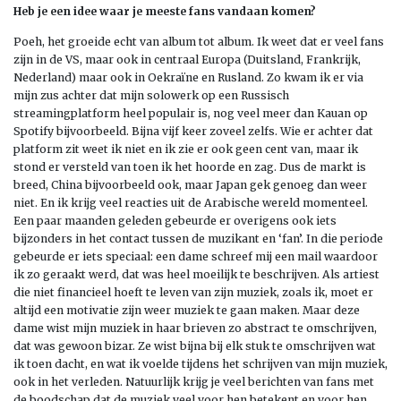
Heb je een idee waar je meeste fans vandaan komen?
Poeh, het groeide echt van album tot album. Ik weet dat er veel fans
zijn in de VS, maar ook in centraal Europa (Duitsland, Frankrijk,
Nederland) maar ook in Oekraïne en Rusland. Zo kwam ik er via
mijn zus achter dat mijn solowerk op een Russisch
streamingplatform heel populair is, nog veel meer dan Kauan op
Spotify bijvoorbeeld. Bijna vijf keer zoveel zelfs. Wie er achter dat
platform zit weet ik niet en ik zie er ook geen cent van, maar ik
stond er versteld van toen ik het hoorde en zag. Dus de markt is
breed, China bijvoorbeeld ook, maar Japan gek genoeg dan weer
niet. En ik krijg veel reacties uit de Arabische wereld momenteel.
Een paar maanden geleden gebeurde er overigens ook iets
bijzonders in het contact tussen de muzikant en ‘fan’. In die periode
gebeurde er iets speciaal: een dame schreef mij een mail waardoor
ik zo geraakt werd, dat was heel moeilijk te beschrijven. Als artiest
die niet financieel hoeft te leven van zijn muziek, zoals ik, moet er
altijd een motivatie zijn weer muziek te gaan maken. Maar deze
dame wist mijn muziek in haar brieven zo abstract te omschrijven,
dat was gewoon bizar. Ze wist bijna bij elk stuk te omschrijven wat
ik toen dacht, en wat ik voelde tijdens het schrijven van mijn muziek,
ook in het verleden. Natuurlijk krijg je veel berichten van fans met
de boodschap dat de muziek veel voor hen betekent en voor hen