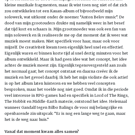
kleine muzikale fragmenten, maar ik wist toen nog niet of dat zich
zou ontwikkelen tot een Kauan-album of bijvoorbeeld mijn
solowerk, wat uitkomt onder de noemer “Anton Belov music”. De
dood van mijn grootouders drukte mij namelijk weer in het besef
dat tijd kort en schaars is. Mijn grootmoeder was ook een fan van
mijn solowerk en ik realiseerde me op dat moment dat ik weer wat
muziek moest maken. Niet specifiek voor haar, maar ook voor
mijzelf. De creativiteit kwam toen eigenlijk heel snel en effectief.
Eigenlijk waren er binnen korte tijd al snel dertig minuten voor het
album ontwikkeld. Maar ik had geen idee wat het concept, het idee
achter de muziek moest zijn. Eigenlijk tegenovergesteld aan zoals
het normaal gaat; het concept ontstaat en daarna creëer ik de
muziek en het gevoel daarbij. Ik heb het mijn violiste die ook actief
is op het album laten luisteren en we hebben veel concepten
besproken, maar het voelde nog niet goed. Omdat ik in die periode
veel interesse in RPG-games had en specifiek in Lord of The Rings,
The Hobbit en Middle-Earth materie, ontstond het idee. Helemaal
wanneer Gandalf tegen Bilbo Balings de voor mij belangrijke en
openbarende zin uitsprak: “Er is nog een lange weg te gaan, maar
het is de weg naar huis.”
Vanaf dat moment kwam alles samen?