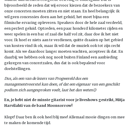
bijvoorbeeld de reden dat wij ervoor kiezen dat de bezoekers van
onze concerten moeten zitten en niet staan. En heel belangrijk: ik
wil geen concessies doen aan het geluid, het moet bijna een
filmische ervaring opleveren. Speakers door de hele zaal verdeeld,
een perfect geluid. Optreden, een paar honderd kilometer rijden en
weer spelen in een bar of zaal die half vol zit, daar doe ik het niet
voor. Ik hoef er niets aan te verdienen, quitte draaien op het gebied
van kosten vind ik ok, maar ik wil dat de muziek ook tot zijn recht
komt. Als we daardoor langer moeten wachten, accepteer ik dat. En
daarbij; we hebben ook nog nooit buiten Finland een aanbieding
gekregen van concertzalen, dus dat is ook bepalend voor
doelstellingen.
Dus, als een van de lezers van Progwereld dus een
managementvoorstel kan doen, of dat een eigenaar van een geschikt
podium zich aangesproken voelt, laat het dan weten
😉
En, je hebt niet de minste gitarist voor je liveshows gestrikt, Mitja
Harvilahti van de band Moonsorrow!
Klopt! Daar ben ik ook heel blij mee! Allemaal mooie dingen om mee
te maken de komende tijd.