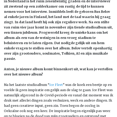
in Nederland is het ruim zesentwintig graden en de interviewer
zit zwetend op een zolderkamer om rustig de tijd te kunnen
nemen voor het interview. Inmiddels leeft de geboren Rus Belov
al enkele jaren in Finland, het land met de taal waarin hij graag
zingt. In dat land heeft hij ook zijn reguliere werk. Na een stilte
van ruim vier jaar komt in november zijn tiende studioalbum uit,
een tinnen jubileum. Progwereld kreeg de unieke kans om het
album als een van de weinigen in een vroeg stadium te
beluisteren en te laten rijpen. Dat nodigde gelijk uit om hem
enkele vragen te stellen over het album. Belov vertelt openhartig
over zijn grootouders, soulmates, Tolkien, AI en zijn muzikale
passie.
Anton, je nieuwe album komt binnenkort uit, wat kan je vertellen
over het nieuwe album?
Na het laatste studioalbum “
Ice Fleet
” was de koek een beetje op en
voelde ik geen inspiratie om gelijk aan de slag te gaan. Ice Fleet was
natuurlijk afgerond in de Covid-periode en vanaf dat moment was ik
druk met allerlei dingen zoals verhuizen, werk en andere dingen. Ik
had geen creatieve input, geen zin. Toen begon de oorlog in
Oekraïne ook nog een keer. De inspiratie begon eigenlijk pas weer
op te bloeien na de dood van mijn grootouders en ontstond met