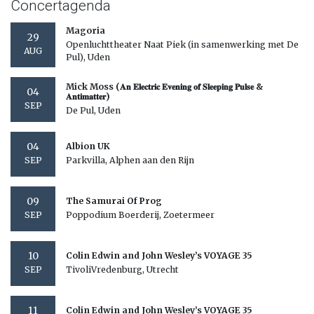
Concertagenda
Magoria
29
Openluchttheater Naat Piek (in samenwerking met De
AUG
Pul), Uden
Mick Moss (𝐀𝐧 𝐄𝐥𝐞𝐜𝐭𝐫𝐢𝐜 𝐄𝐯𝐞𝐧𝐢𝐧𝐠 𝐨𝐟 𝐒𝐥𝐞𝐞𝐩𝐢𝐧𝐠 𝐏𝐮𝐥𝐬𝐞 &
04
𝐀𝐧𝐭𝐢𝐦𝐚𝐭𝐭𝐞𝐫)
SEP
De Pul, Uden
04
Albion UK
Parkvilla, Alphen aan den Rijn
SEP
09
The Samurai Of Prog
Poppodium Boerderij, Zoetermeer
SEP
10
Colin Edwin and John Wesley’s VOYAGE 35
TivoliVredenburg, Utrecht
SEP
11
Colin Edwin and John Wesley’s VOYAGE 35