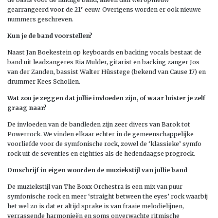
e
gearrangeerd voor de 21
eeuw. Overigens worden er ook nieuwe
nummers geschreven.
Kun je de band voorstellen?
Naast Jan Boekestein op keyboards en backing vocals bestaat de
band uit leadzangeres Ria Mulder, gitarist en backing zanger Jos
van der Zanden, bassist Walter Hüsstege (bekend van Cause 17) en
drummer Kees Schollen.
Wat zou je zeggen dat jullie invloeden zijn, of waar luister je zelf
graag naar?
De invloeden van de bandleden zijn zeer divers van Barok tot
Powerrock. We vinden elkaar echter in de gemeenschappelijke
voorliefde voor de symfonische rock, zowel de ‘klassieke’ symfo
rock uit de seventies en eighties als de hedendaagse progrock.
Omschrijf in eigen woorden de muziekstijl van jullie band
De muziekstijl van The Boxx Orchestra is een mix van puur
symfonische rock en meer ‘straight between the eyes’ rock waarbij
het wel zo is dat er altijd sprake is van fraaie melodielijnen,
verrassende harmonieën en soms onverwachte ritmische