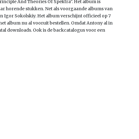
rinciple And Theories Of Spektra”. Het album is
kaar horende stukken. Net als voorgaande albums van
 Igor Sokolskiy. Het album verschijnt officieel op 7
t het album nu al vooruit bestellen. Omdat Antony al in
 aantal downloads. Ook is de backcatalogus voor een