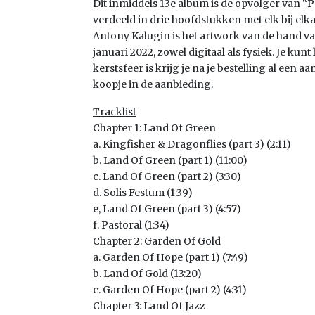
Dit inmiddels 13e album is de opvolger van “P
verdeeld in drie hoofdstukken met elk bij el
Antony Kalugin is het artwork van de hand van
januari 2022, zowel digitaal als fysiek. Je kun
kerstsfeer is krijg je na je bestelling al een
koopje in de aanbieding.
Tracklist
Chapter 1: Land Of Green
a. Kingfisher & Dragonflies (part 3) (2:11)
b. Land Of Green (part 1) (11:00)
c. Land Of Green (part 2) (3:30)
d. Solis Festum (1:39)
e, Land Of Green (part 3) (4:57)
f. Pastoral (1:34)
Chapter 2: Garden Of Gold
a. Garden Of Hope (part 1) (7:49)
b. Land Of Gold (13:20)
c. Garden Of Hope (part 2) (4:31)
Chapter 3: Land Of Jazz