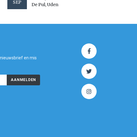
SEP
De Pul, Uden
 nieuwsbrief en mis
AANMELDEN