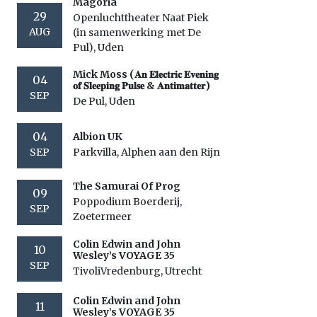
Magoria
29
Openluchttheater Naat Piek
AUG
(in samenwerking met De
Pul), Uden
Mick Moss (𝐀𝐧 𝐄𝐥𝐞𝐜𝐭𝐫𝐢𝐜 𝐄𝐯𝐞𝐧𝐢𝐧𝐠
04
𝐨𝐟 𝐒𝐥𝐞𝐞𝐩𝐢𝐧𝐠 𝐏𝐮𝐥𝐬𝐞 & 𝐀𝐧𝐭𝐢𝐦𝐚𝐭𝐭𝐞𝐫)
SEP
De Pul, Uden
04
Albion UK
SEP
Parkvilla, Alphen aan den Rijn
The Samurai Of Prog
09
Poppodium Boerderij,
SEP
Zoetermeer
Colin Edwin and John
10
Wesley’s VOYAGE 35
SEP
TivoliVredenburg, Utrecht
Colin Edwin and John
11
Wesley’s VOYAGE 35