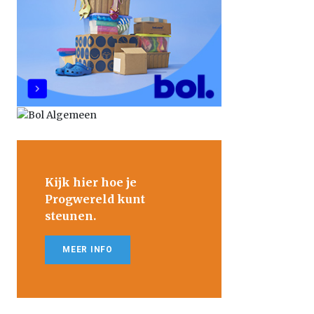
Kijk hier hoe je
Progwereld kunt
steunen.
MEER INFO