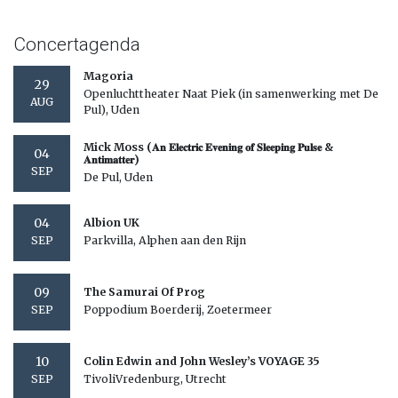
Concertagenda
Magoria
29
Openluchttheater Naat Piek (in samenwerking met De
AUG
Pul), Uden
Mick Moss (𝐀𝐧 𝐄𝐥𝐞𝐜𝐭𝐫𝐢𝐜 𝐄𝐯𝐞𝐧𝐢𝐧𝐠 𝐨𝐟 𝐒𝐥𝐞𝐞𝐩𝐢𝐧𝐠 𝐏𝐮𝐥𝐬𝐞 &
04
𝐀𝐧𝐭𝐢𝐦𝐚𝐭𝐭𝐞𝐫)
SEP
De Pul, Uden
04
Albion UK
Parkvilla, Alphen aan den Rijn
SEP
09
The Samurai Of Prog
Poppodium Boerderij, Zoetermeer
SEP
10
Colin Edwin and John Wesley’s VOYAGE 35
TivoliVredenburg, Utrecht
SEP