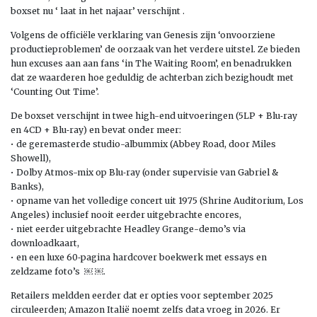
boxset nu ‘ laat in het najaar’ verschijnt .
Volgens de officiële verklaring van Genesis zijn ‘onvoorziene
productieproblemen’ de oorzaak van het verdere uitstel. Ze bieden
hun excuses aan aan fans ‘in The Waiting Room’, en benadrukken
dat ze waarderen hoe geduldig de achterban zich bezighoudt met
‘Counting Out Time’.
De boxset verschijnt in twee high-end uitvoeringen (5LP + Blu‑ray
en 4CD + Blu‑ray) en bevat onder meer:
• de geremasterde studio-albummix (Abbey Road, door Miles
Showell),
• Dolby Atmos-mix op Blu‑ray (onder supervisie van Gabriel &
Banks),
• opname van het volledige concert uit 1975 (Shrine Auditorium, Los
Angeles) inclusief nooit eerder uitgebrachte encores,
• niet eerder uitgebrachte Headley Grange-demo’s via
downloadkaart,
• en een luxe 60‑pagina hardcover boekwerk met essays en
zeldzame foto’s ￼ ￼.
Retailers meldden eerder dat er opties voor september 2025
circuleerden; Amazon Italië noemt zelfs data vroeg in 2026. Er