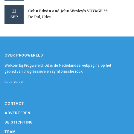
11
Colin Edwin and John Wesley’s VOYAGE 35
De Pul, Uden
SEP
OVER PROGWERELD
Welkom bij Progwereld. Dit is dé Nederlandse webpagina op het
gebied van progressieve en symfonische rock.
Lees verder
CONTACT
ADVERTEREN
DE STICHTING
TEAM