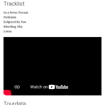
Tracklist
In a Fever Dream
Delirium
Eclipsed By You
Bleeding Sky
Lotus
Tourdata