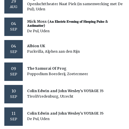
29
Openluchttheater Naat Piek (in samenwerking met De
AUG
Pul), Uden
Mick Moss (𝐀𝐧 𝐄𝐥𝐞𝐜𝐭𝐫𝐢𝐜 𝐄𝐯𝐞𝐧𝐢𝐧𝐠 𝐨𝐟 𝐒𝐥𝐞𝐞𝐩𝐢𝐧𝐠 𝐏𝐮𝐥𝐬𝐞 &
04
𝐀𝐧𝐭𝐢𝐦𝐚𝐭𝐭𝐞𝐫)
SEP
De Pul, Uden
04
Albion UK
Parkvilla, Alphen aan den Rijn
SEP
09
The Samurai Of Prog
Poppodium Boerderij, Zoetermeer
SEP
10
Colin Edwin and John Wesley’s VOYAGE 35
TivoliVredenburg, Utrecht
SEP
11
Colin Edwin and John Wesley’s VOYAGE 35
De Pul, Uden
SEP