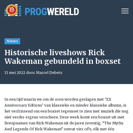
Nieuws
Historische liveshows Rick
Wakeman gebundeld in boxset
11 mei 2022 door Marcel Debets
In een tijd waarin we om de oren worden geslagen met ‘XX
Anniversary Edtions’ van klassieke en minder klassieke albums, is
het verfrissend om een boxset tegemoet te zien met muziek die nog
niet eerder ergens verscheen. Deze week komt een boxset uit met
liveopnames van Rick Wakeman uit de jaren zeventig. “The Myths
And Legends Of Rick Wakeman” omvat vier cd’s, elk met één