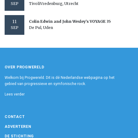
TivoliVredenburg, Utrecht
SEP
11
Colin Edwin and John Wesley’s VOYAGE 35
De Pul, Uden
SEP
OVER PROGWERELD
Welkom bij Progwereld. Dit is dé Nederlandse webpagina op het
gebied van progressieve en symfonische rock.
Lees verder
CONTACT
ADVERTEREN
DE STICHTING