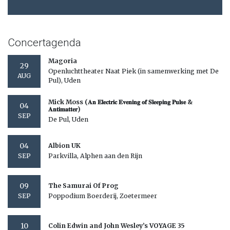
Concertagenda
Magoria
29
Openluchttheater Naat Piek (in samenwerking met De
AUG
Pul), Uden
Mick Moss (𝐀𝐧 𝐄𝐥𝐞𝐜𝐭𝐫𝐢𝐜 𝐄𝐯𝐞𝐧𝐢𝐧𝐠 𝐨𝐟 𝐒𝐥𝐞𝐞𝐩𝐢𝐧𝐠 𝐏𝐮𝐥𝐬𝐞 &
04
𝐀𝐧𝐭𝐢𝐦𝐚𝐭𝐭𝐞𝐫)
SEP
De Pul, Uden
04
Albion UK
Parkvilla, Alphen aan den Rijn
SEP
09
The Samurai Of Prog
Poppodium Boerderij, Zoetermeer
SEP
10
Colin Edwin and John Wesley’s VOYAGE 35