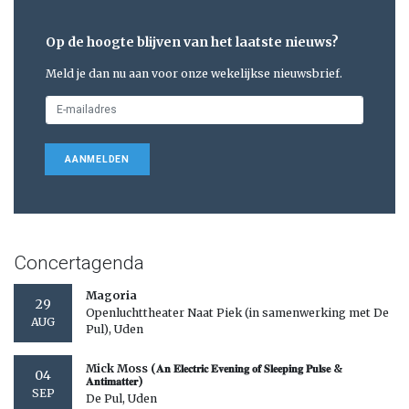
Op de hoogte blijven van het laatste nieuws?
Meld je dan nu aan voor onze wekelijkse nieuwsbrief.
AANMELDEN
Concertagenda
Magoria
29
Openluchttheater Naat Piek (in samenwerking met De
AUG
Pul), Uden
Mick Moss (𝐀𝐧 𝐄𝐥𝐞𝐜𝐭𝐫𝐢𝐜 𝐄𝐯𝐞𝐧𝐢𝐧𝐠 𝐨𝐟 𝐒𝐥𝐞𝐞𝐩𝐢𝐧𝐠 𝐏𝐮𝐥𝐬𝐞 &
04
𝐀𝐧𝐭𝐢𝐦𝐚𝐭𝐭𝐞𝐫)
SEP
De Pul, Uden