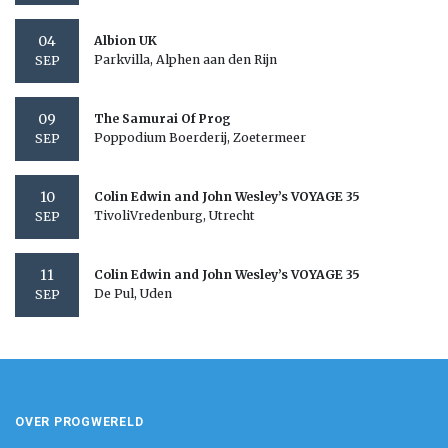
04
Albion UK
Parkvilla, Alphen aan den Rijn
SEP
09
The Samurai Of Prog
Poppodium Boerderij, Zoetermeer
SEP
10
Colin Edwin and John Wesley’s VOYAGE 35
TivoliVredenburg, Utrecht
SEP
11
Colin Edwin and John Wesley’s VOYAGE 35
De Pul, Uden
SEP
OVER PROGWERELD