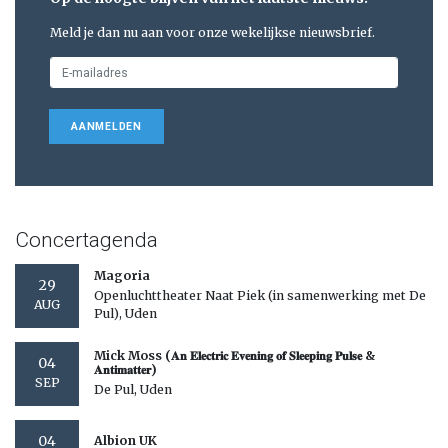
Meld je dan nu aan voor onze wekelijkse nieuwsbrief.
AANMELDEN
Concertagenda
Magoria
29
Openluchttheater Naat Piek (in samenwerking met De
AUG
Pul), Uden
Mick Moss (𝐀𝐧 𝐄𝐥𝐞𝐜𝐭𝐫𝐢𝐜 𝐄𝐯𝐞𝐧𝐢𝐧𝐠 𝐨𝐟 𝐒𝐥𝐞𝐞𝐩𝐢𝐧𝐠 𝐏𝐮𝐥𝐬𝐞 &
04
𝐀𝐧𝐭𝐢𝐦𝐚𝐭𝐭𝐞𝐫)
SEP
De Pul, Uden
04
Albion UK