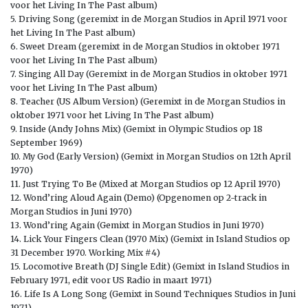
voor het Living In The Past album)
5. Driving Song (geremixt in de Morgan Studios in April 1971 voor
het Living In The Past album)
6. Sweet Dream (geremixt in de Morgan Studios in oktober 1971
voor het Living In The Past album)
7. Singing All Day (Geremixt in de Morgan Studios in oktober 1971
voor het Living In The Past album)
8. Teacher (US Album Version) (Geremixt in de Morgan Studios in
oktober 1971 voor het Living In The Past album)
9. Inside (Andy Johns Mix) (Gemixt in Olympic Studios op 18
September 1969)
10. My God (Early Version) (Gemixt in Morgan Studios on 12th April
1970)
11. Just Trying To Be (Mixed at Morgan Studios op 12 April 1970)
12. Wond’ring Aloud Again (Demo) (Opgenomen op 2-track in
Morgan Studios in Juni 1970)
13. Wond’ring Again (Gemixt in Morgan Studios in Juni 1970)
14. Lick Your Fingers Clean (1970 Mix) (Gemixt in Island Studios op
31 December 1970. Working Mix #4)
15. Locomotive Breath (DJ Single Edit) (Gemixt in Island Studios in
February 1971, edit voor US Radio in maart 1971)
16. Life Is A Long Song (Gemixt in Sound Techniques Studios in Juni
1971)