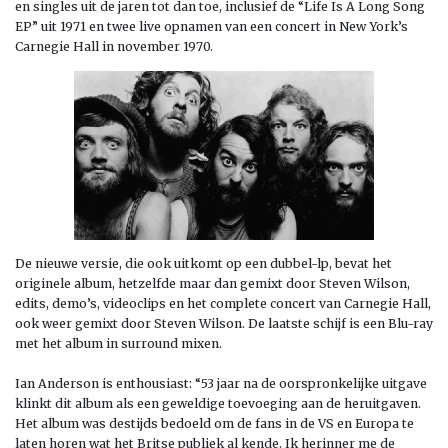
en singles uit de jaren tot dan toe, inclusief de “Life Is A Long Song
EP” uit 1971 en twee live opnamen van een concert in New York’s
Carnegie Hall in november 1970.
De nieuwe versie, die ook uitkomt op een dubbel-lp, bevat het
originele album, hetzelfde maar dan gemixt door Steven Wilson,
edits, demo’s, videoclips en het complete concert van Carnegie Hall,
ook weer gemixt door Steven Wilson. De laatste schijf is een Blu-ray
met het album in surround mixen.
Ian Anderson is enthousiast: “53 jaar na de oorspronkelijke uitgave
klinkt dit album als een geweldige toevoeging aan de heruitgaven.
Het album was destijds bedoeld om de fans in de VS en Europa te
laten horen wat het Britse publiek al kende. Ik herinner me de