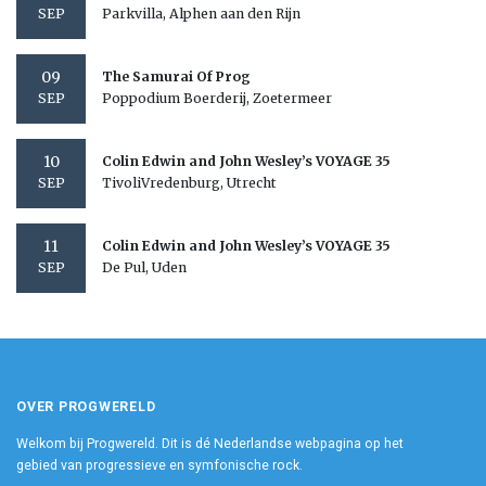
Parkvilla, Alphen aan den Rijn
SEP
09
The Samurai Of Prog
Poppodium Boerderij, Zoetermeer
SEP
10
Colin Edwin and John Wesley’s VOYAGE 35
TivoliVredenburg, Utrecht
SEP
11
Colin Edwin and John Wesley’s VOYAGE 35
De Pul, Uden
SEP
OVER PROGWERELD
Welkom bij Progwereld. Dit is dé Nederlandse webpagina op het
gebied van progressieve en symfonische rock.