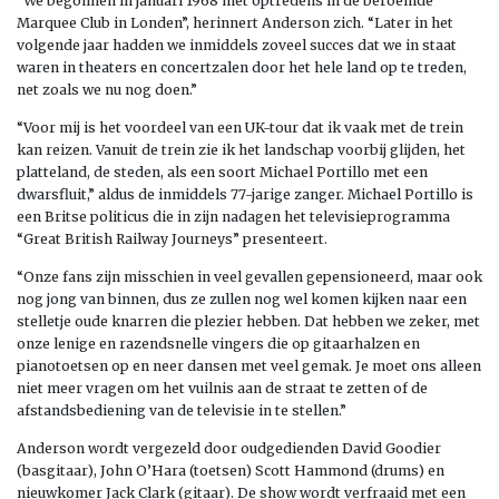
“We begonnen in januari 1968 met optredens in de beroemde
Marquee Club in Londen”, herinnert Anderson zich. “Later in het
volgende jaar hadden we inmiddels zoveel succes dat we in staat
waren in theaters en concertzalen door het hele land op te treden,
net zoals we nu nog doen.”
“Voor mij is het voordeel van een UK-tour dat ik vaak met de trein
kan reizen. Vanuit de trein zie ik het landschap voorbij glijden, het
platteland, de steden, als een soort Michael Portillo met een
dwarsfluit,” aldus de inmiddels 77-jarige zanger. Michael Portillo is
een Britse politicus die in zijn nadagen het televisieprogramma
“Great British Railway Journeys” presenteert.
“Onze fans zijn misschien in veel gevallen gepensioneerd, maar ook
nog jong van binnen, dus ze zullen nog wel komen kijken naar een
stelletje oude knarren die plezier hebben. Dat hebben we zeker, met
onze lenige en razendsnelle vingers die op gitaarhalzen en
pianotoetsen op en neer dansen met veel gemak. Je moet ons alleen
niet meer vragen om het vuilnis aan de straat te zetten of de
afstandsbediening van de televisie in te stellen.”
Anderson wordt vergezeld door oudgedienden David Goodier
(basgitaar), John O’Hara (toetsen) Scott Hammond (drums) en
nieuwkomer Jack Clark (gitaar). De show wordt verfraaid met een