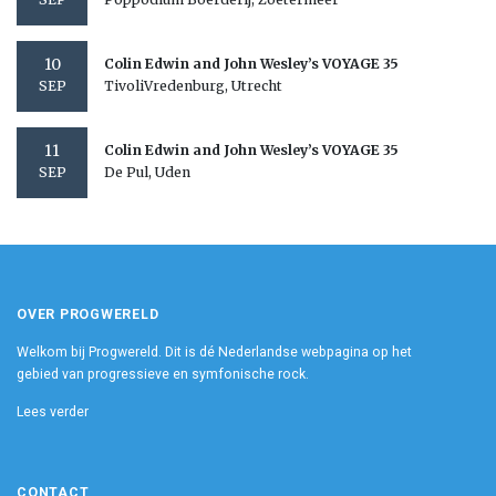
10
Colin Edwin and John Wesley’s VOYAGE 35
TivoliVredenburg, Utrecht
SEP
11
Colin Edwin and John Wesley’s VOYAGE 35
De Pul, Uden
SEP
OVER PROGWERELD
Welkom bij Progwereld. Dit is dé Nederlandse webpagina op het
gebied van progressieve en symfonische rock.
Lees verder
CONTACT