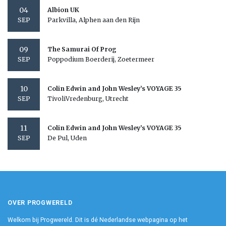
04
Albion UK
Parkvilla, Alphen aan den Rijn
SEP
09
The Samurai Of Prog
Poppodium Boerderij, Zoetermeer
SEP
10
Colin Edwin and John Wesley’s VOYAGE 35
TivoliVredenburg, Utrecht
SEP
11
Colin Edwin and John Wesley’s VOYAGE 35
De Pul, Uden
SEP
OVER PROGWERELD
Welkom bij Progwereld. Dit is dé Nederlandse webpagina op het