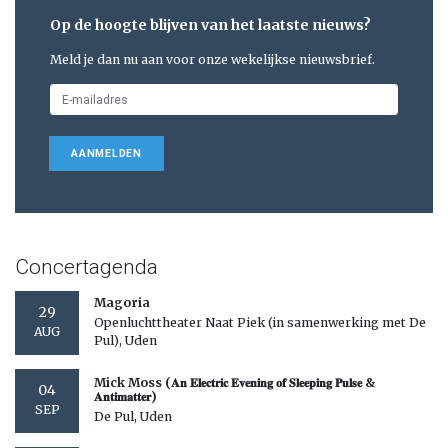
Op de hoogte blijven van het laatste nieuws?
Meld je dan nu aan voor onze wekelijkse nieuwsbrief.
AANMELDEN
Concertagenda
Magoria
29
Openluchttheater Naat Piek (in samenwerking met De
AUG
Pul), Uden
Mick Moss (𝐀𝐧 𝐄𝐥𝐞𝐜𝐭𝐫𝐢𝐜 𝐄𝐯𝐞𝐧𝐢𝐧𝐠 𝐨𝐟 𝐒𝐥𝐞𝐞𝐩𝐢𝐧𝐠 𝐏𝐮𝐥𝐬𝐞 &
04
𝐀𝐧𝐭𝐢𝐦𝐚𝐭𝐭𝐞𝐫)
SEP
De Pul, Uden