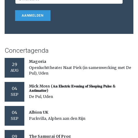
AANMELDEN
Concertagenda
Magoria
29
Openluchttheater Naat Piek (in samenwerking met De
AUG
Pul), Uden
Mick Moss (𝐀𝐧 𝐄𝐥𝐞𝐜𝐭𝐫𝐢𝐜 𝐄𝐯𝐞𝐧𝐢𝐧𝐠 𝐨𝐟 𝐒𝐥𝐞𝐞𝐩𝐢𝐧𝐠 𝐏𝐮𝐥𝐬𝐞 &
04
𝐀𝐧𝐭𝐢𝐦𝐚𝐭𝐭𝐞𝐫)
SEP
De Pul, Uden
04
Albion UK
Parkvilla, Alphen aan den Rijn
SEP
09
The Samurai Of Prog