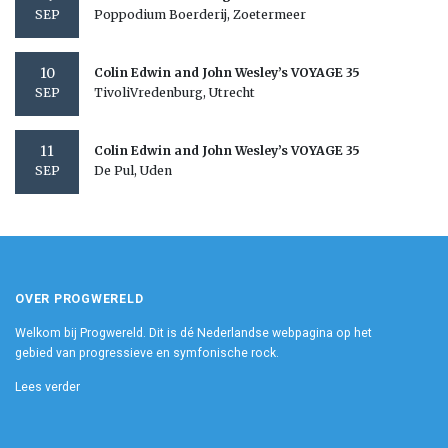
Poppodium Boerderij, Zoetermeer
SEP
10
Colin Edwin and John Wesley’s VOYAGE 35
TivoliVredenburg, Utrecht
SEP
11
Colin Edwin and John Wesley’s VOYAGE 35
De Pul, Uden
SEP
OVER PROGWERELD
Welkom bij Progwereld. Dit is dé Nederlandse webpagina op het
gebied van progressieve en symfonische rock.
Lees verder