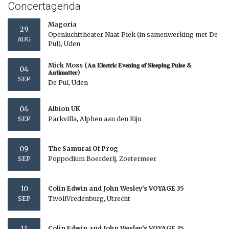
Concertagenda
Magoria
29
Openluchttheater Naat Piek (in samenwerking met De
AUG
Pul), Uden
Mick Moss (𝐀𝐧 𝐄𝐥𝐞𝐜𝐭𝐫𝐢𝐜 𝐄𝐯𝐞𝐧𝐢𝐧𝐠 𝐨𝐟 𝐒𝐥𝐞𝐞𝐩𝐢𝐧𝐠 𝐏𝐮𝐥𝐬𝐞 &
04
𝐀𝐧𝐭𝐢𝐦𝐚𝐭𝐭𝐞𝐫)
SEP
De Pul, Uden
04
Albion UK
Parkvilla, Alphen aan den Rijn
SEP
09
The Samurai Of Prog
Poppodium Boerderij, Zoetermeer
SEP
10
Colin Edwin and John Wesley’s VOYAGE 35
TivoliVredenburg, Utrecht
SEP
11
Colin Edwin and John Wesley’s VOYAGE 35