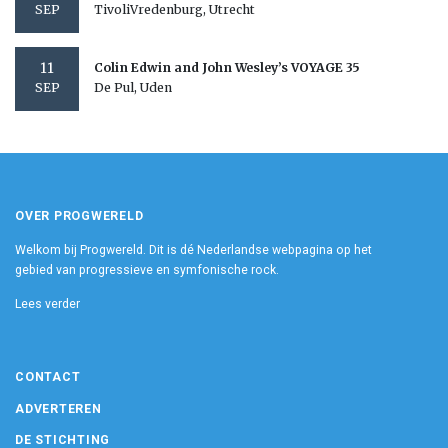
TivoliVredenburg, Utrecht
SEP
11
Colin Edwin and John Wesley’s VOYAGE 35
De Pul, Uden
SEP
OVER PROGWERELD
Welkom bij Progwereld. Dit is dé Nederlandse webpagina op het
gebied van progressieve en symfonische rock.
Lees verder
CONTACT
ADVERTEREN
DE STICHTING