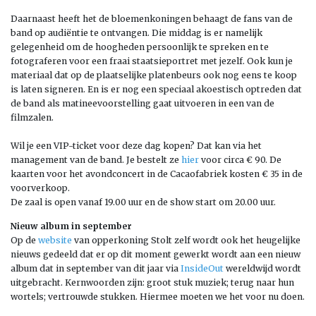
Daarnaast heeft het de bloemenkoningen behaagt de fans van de
band op audiëntie te ontvangen. Die middag is er namelijk
gelegenheid om de hoogheden persoonlijk te spreken en te
fotograferen voor een fraai staatsieportret met jezelf. Ook kun je
materiaal dat op de plaatselijke platenbeurs ook nog eens te koop
is laten signeren. En is er nog een speciaal akoestisch optreden dat
de band als matineevoorstelling gaat uitvoeren in een van de
filmzalen.
Wil je een VIP-ticket voor deze dag kopen? Dat kan via het
management van de band. Je bestelt ze
hier
voor circa € 90. De
kaarten voor het avondconcert in de Cacaofabriek kosten € 35 in de
voorverkoop.
De zaal is open vanaf 19.00 uur en de show start om 20.00 uur.
Nieuw album in september
Op de
website
van opperkoning Stolt zelf wordt ook het heugelijke
nieuws gedeeld dat er op dit moment gewerkt wordt aan een nieuw
album dat in september van dit jaar via
InsideOut
wereldwijd wordt
uitgebracht. Kernwoorden zijn: groot stuk muziek; terug naar hun
wortels; vertrouwde stukken. Hiermee moeten we het voor nu doen.