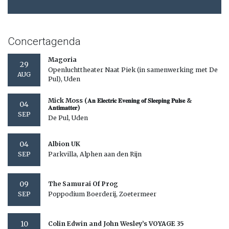
Concertagenda
Magoria
29
Openluchttheater Naat Piek (in samenwerking met De
AUG
Pul), Uden
Mick Moss (𝐀𝐧 𝐄𝐥𝐞𝐜𝐭𝐫𝐢𝐜 𝐄𝐯𝐞𝐧𝐢𝐧𝐠 𝐨𝐟 𝐒𝐥𝐞𝐞𝐩𝐢𝐧𝐠 𝐏𝐮𝐥𝐬𝐞 &
04
𝐀𝐧𝐭𝐢𝐦𝐚𝐭𝐭𝐞𝐫)
SEP
De Pul, Uden
04
Albion UK
Parkvilla, Alphen aan den Rijn
SEP
09
The Samurai Of Prog
Poppodium Boerderij, Zoetermeer
SEP
10
Colin Edwin and John Wesley’s VOYAGE 35