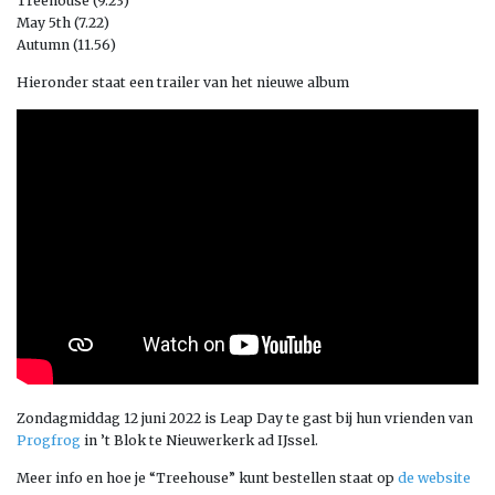
Treehouse (9.23)
May 5th (7.22)
Autumn (11.56)
Hieronder staat een trailer van het nieuwe album
Zondagmiddag 12 juni 2022 is Leap Day te gast bij hun vrienden van
Progfrog
in ’t Blok te Nieuwerkerk ad IJssel.
Meer info en hoe je “Treehouse” kunt bestellen staat op
de website