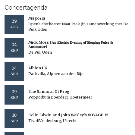
Concertagenda
Magoria
29
Openluchttheater Naat Piek (in samenwerking met De
AUG
Pul), Uden
Mick Moss (𝐀𝐧 𝐄𝐥𝐞𝐜𝐭𝐫𝐢𝐜 𝐄𝐯𝐞𝐧𝐢𝐧𝐠 𝐨𝐟 𝐒𝐥𝐞𝐞𝐩𝐢𝐧𝐠 𝐏𝐮𝐥𝐬𝐞 &
04
𝐀𝐧𝐭𝐢𝐦𝐚𝐭𝐭𝐞𝐫)
SEP
De Pul, Uden
04
Albion UK
Parkvilla, Alphen aan den Rijn
SEP
09
The Samurai Of Prog
Poppodium Boerderij, Zoetermeer
SEP
10
Colin Edwin and John Wesley’s VOYAGE 35
TivoliVredenburg, Utrecht
SEP