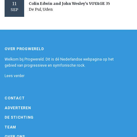
11
Colin Edwin and John Wesley’s VOYAGE 35
De Pul, Uden
SEP
OVER PROGWERELD
Welkom bij Progwereld. Dit is dé Nederlandse webpagina op het
gebied van progressieve en symfonische rock.
Lees verder
CONTACT
ADVERTEREN
DE STICHTING
TEAM
OVER ONS