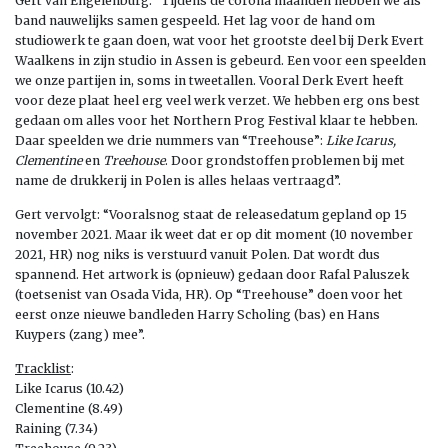
Gert van Engelenburg: “Tijdens de corona maanden hebben we als
band nauwelijks samen gespeeld. Het lag voor de hand om
studiowerk te gaan doen, wat voor het grootste deel bij Derk Evert
Waalkens in zijn studio in Assen is gebeurd. Een voor een speelden
we onze partijen in, soms in tweetallen. Vooral Derk Evert heeft
voor deze plaat heel erg veel werk verzet. We hebben erg ons best
gedaan om alles voor het Northern Prog Festival klaar te hebben.
Daar speelden we drie nummers van “Treehouse”:
Like Icarus,
Clementine
en
Treehouse
. Door grondstoffen problemen bij met
name de drukkerij in Polen is alles helaas vertraagd”.
Gert vervolgt: “Vooralsnog staat de releasedatum gepland op 15
november 2021. Maar ik weet dat er op dit moment (10 november
2021, HR) nog niks is verstuurd vanuit Polen. Dat wordt dus
spannend. Het artwork is (opnieuw) gedaan door Rafal Paluszek
(toetsenist van Osada Vida, HR). Op “Treehouse” doen voor het
eerst onze nieuwe bandleden Harry Scholing (bas) en Hans
Kuypers (zang) mee”.
Tracklist
:
Like Icarus (10.42)
Clementine (8.49)
Raining (7.34)