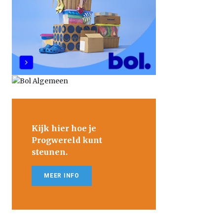
Kijk hier hoe je
Progwereld kunt
steunen.
MEER INFO