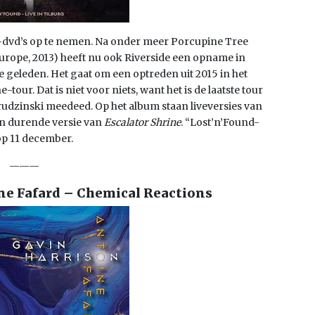
ive-dvd’s op te nemen. Na onder meer Porcupine Tree
 Europe, 2013) heeft nu ook Riverside een opname in
je geleden. Het gaat om een optreden uit 2015 in het
ur. Dat is niet voor niets, want het is de laatste tour
Grudzinski meedeed. Op het album staan liveversies van
n durende versie van
Escalator Shrine
. “Lost’n’Found-
 op 11 december.
———
ne Fafard – Chemical Reactions