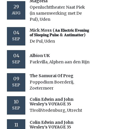
Magoria
29
Openluchttheater Naat Piek
AUG
(in samenwerking met De
Pul), Uden
Mick Moss (𝐀𝐧 𝐄𝐥𝐞𝐜𝐭𝐫𝐢𝐜 𝐄𝐯𝐞𝐧𝐢𝐧𝐠
04
𝐨𝐟 𝐒𝐥𝐞𝐞𝐩𝐢𝐧𝐠 𝐏𝐮𝐥𝐬𝐞 & 𝐀𝐧𝐭𝐢𝐦𝐚𝐭𝐭𝐞𝐫)
SEP
De Pul, Uden
04
Albion UK
SEP
Parkvilla, Alphen aan den Rijn
The Samurai Of Prog
09
Poppodium Boerderij,
SEP
Zoetermeer
Colin Edwin and John
10
Wesley’s VOYAGE 35
SEP
TivoliVredenburg, Utrecht
Colin Edwin and John
11
Wesley’s VOYAGE 35