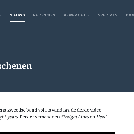
E
NIEUWS
RECENSIES
VERWACHT
SPECIALS
DON
rschenen
ns-Zweedse band Vola is vandaag de derde video
ght-years
. Eerder verschenen
Straight Lines
en
Head