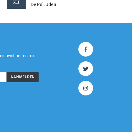
SEP
De Pul, Uden
 nieuwsbrief en mis
AANMELDEN