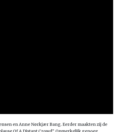
gensen en Anne Nørkjær Bang. Eerder maakten zij de
lause Of A Distant Crowd”. Opmerkelijk genoeg