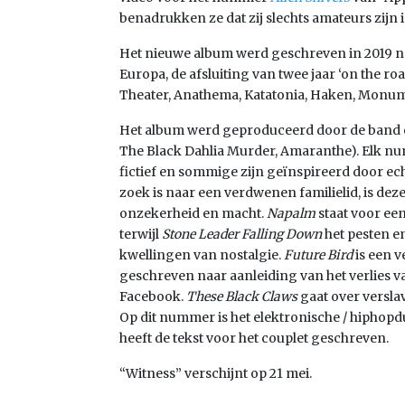
benadrukken ze dat zij slechts amateurs zijn 
Het nieuwe album werd geschreven in 2019 n
Europa, de afsluiting van twee jaar ‘on the ro
Theater, Anathema, Katatonia, Haken, Monu
Het album werd geproduceerd door de band e
The Black Dahlia Murder, Amaranthe). Elk n
fictief en sommige zijn geïnspireerd door ec
zoek is naar een verdwenen familielid, is de
onzekerheid en macht.
Napalm
staat voor een
terwijl
Stone Leader Falling Down
het pesten e
kwellingen van nostalgie.
Future Bird
is een v
geschreven naar aanleiding van het verlies v
Facebook.
These Black Claws
gaat over versla
Op dit nummer is het elektronische / hipho
heeft de tekst voor het couplet geschreven.
“Witness” verschijnt op 21 mei.