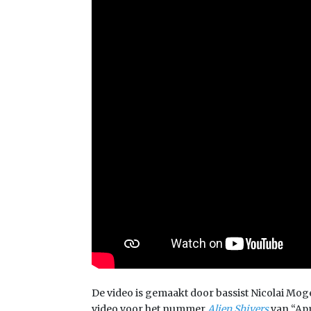
De video is gemaakt door bassist Nicolai Mo
video voor het nummer
Alien Shivers
van “App