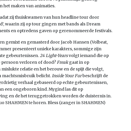
in het maken van animaties.
adat zij thuiskwamen van hun headline tour door
ad’, waarin zij op tour gingen met bands als Dream
ments en optredens gaven op gerenommeerde festivals.
n gemixt en gemasterd door Jacob Hansen (Volbeat,
ummer presenteert unieke karakters, sommige zijn
hte gebeurtenissen.
24 Light-Years
volgt iemand die op
ze persoon verloren of dood?
Freak
gaat in op
 mislukte relatie en het berouw en de spijt die volgt,
n machtsmisbruik belicht.
Inside Your Fur
beschrijft de
erdrietig verhaal gebaseerd op echte gebeurtenissen,
an een ongeboren kind. Mygind las dit op
ving en de het teruggetrokken worden de duisternis in.
pduo SHAHMEN te horen. Bless (zanger in SHAHMEN)