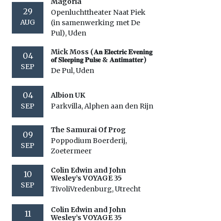
Magoria
29
Openluchttheater Naat Piek
AUG
(in samenwerking met De
Pul), Uden
Mick Moss (𝐀𝐧 𝐄𝐥𝐞𝐜𝐭𝐫𝐢𝐜 𝐄𝐯𝐞𝐧𝐢𝐧𝐠
04
𝐨𝐟 𝐒𝐥𝐞𝐞𝐩𝐢𝐧𝐠 𝐏𝐮𝐥𝐬𝐞 & 𝐀𝐧𝐭𝐢𝐦𝐚𝐭𝐭𝐞𝐫)
SEP
De Pul, Uden
04
Albion UK
SEP
Parkvilla, Alphen aan den Rijn
The Samurai Of Prog
09
Poppodium Boerderij,
SEP
Zoetermeer
Colin Edwin and John
10
Wesley’s VOYAGE 35
SEP
TivoliVredenburg, Utrecht
Colin Edwin and John
11
Wesley’s VOYAGE 35