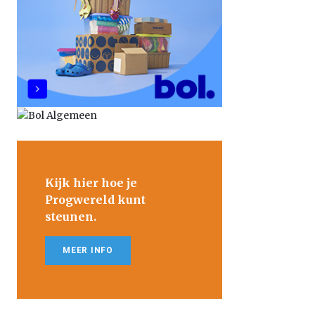
Kijk hier hoe je
Progwereld kunt
steunen.
MEER INFO