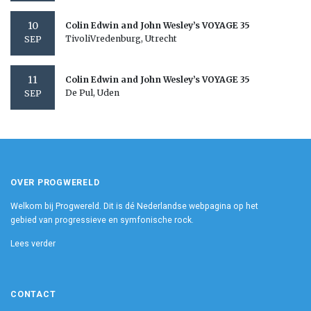
10
Colin Edwin and John Wesley’s VOYAGE 35
TivoliVredenburg, Utrecht
SEP
11
Colin Edwin and John Wesley’s VOYAGE 35
De Pul, Uden
SEP
OVER PROGWERELD
Welkom bij Progwereld. Dit is dé Nederlandse webpagina op het
gebied van progressieve en symfonische rock.
Lees verder
CONTACT