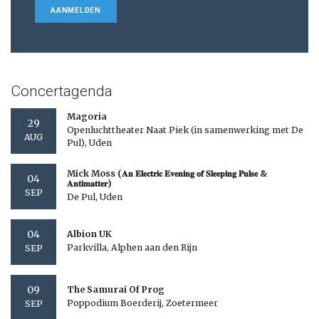
AANMELDEN
Concertagenda
Magoria
29
Openluchttheater Naat Piek (in samenwerking met De
AUG
Pul), Uden
Mick Moss (𝐀𝐧 𝐄𝐥𝐞𝐜𝐭𝐫𝐢𝐜 𝐄𝐯𝐞𝐧𝐢𝐧𝐠 𝐨𝐟 𝐒𝐥𝐞𝐞𝐩𝐢𝐧𝐠 𝐏𝐮𝐥𝐬𝐞 &
04
𝐀𝐧𝐭𝐢𝐦𝐚𝐭𝐭𝐞𝐫)
SEP
De Pul, Uden
04
Albion UK
Parkvilla, Alphen aan den Rijn
SEP
09
The Samurai Of Prog
Poppodium Boerderij, Zoetermeer
SEP