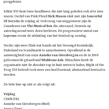
progplezier.
Editie XVI kent twee headliners die niet lang geleden ook al te zien
waren. Oerlid van Pink Ployd
Nick Mason
sluit met zijn
Saucerful
Of Secrets
de vrijdag af. Ook terug van weggeweest zijn de
Canadezen van
The Musical Box
die, uiteraard, Genesis op
zaterdagavond weer doen herleven. De progressieve metal van
Leprous
vormt de afsluiting van het festival op zondag.
Verder zijn weer flink wat bands uit het Verenigd Koninkrijk,
Duitsland en Scandinavië te aanschouwen. Opvallend is de
aanwezigheid van onze
Anneke van Giersbergen
en de in 1969
geformeerde gitaarband
Wishbone Ash.
Misschien heeft de
organisatie niet de absolute top in huis weten te halen, Night of the
Prog XVI belooft toch weer een heel boeiend, afwisselend festival te
worden.
De hele line-up ziet er als volgt uit:
Vrijdag
CYAN (VK)
Anneke van Giersbergen (Ned)
Agusa (Zwe)