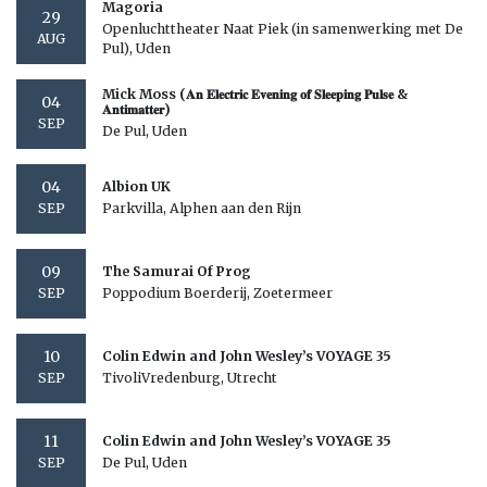
Magoria
29
Openluchttheater Naat Piek (in samenwerking met De
AUG
Pul), Uden
Mick Moss (𝐀𝐧 𝐄𝐥𝐞𝐜𝐭𝐫𝐢𝐜 𝐄𝐯𝐞𝐧𝐢𝐧𝐠 𝐨𝐟 𝐒𝐥𝐞𝐞𝐩𝐢𝐧𝐠 𝐏𝐮𝐥𝐬𝐞 &
04
𝐀𝐧𝐭𝐢𝐦𝐚𝐭𝐭𝐞𝐫)
SEP
De Pul, Uden
04
Albion UK
Parkvilla, Alphen aan den Rijn
SEP
09
The Samurai Of Prog
Poppodium Boerderij, Zoetermeer
SEP
10
Colin Edwin and John Wesley’s VOYAGE 35
TivoliVredenburg, Utrecht
SEP
11
Colin Edwin and John Wesley’s VOYAGE 35
De Pul, Uden
SEP