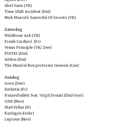
Abel Ganz (VK)
Time Shift Accident (Dui)
Nick Mason’s Saucerful Of Secrets (VK)
Zaterdag
Wishbone Ash (VK)
Frank Carducci (Fr)
Venus Principle (VK/ Zwe)
FUCHS (Dui)
Aëdon (Dui)
The Musical Box performs Genesis (Can)
Zondag
Soen (Zwe)
Esthetis (Fr)
Panzerballett feat. Virgil Donati (Dui/Oost)
OAK (Noo)
Mad Fellaz (It)
Karfagen (Oekr)
Leprous (Noo)