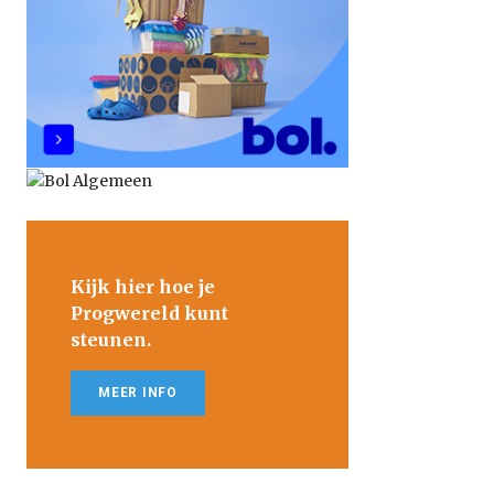
Kijk hier hoe je
Progwereld kunt
steunen.
MEER INFO