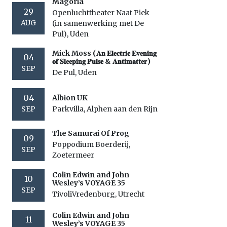
Magoria
29
Openluchttheater Naat Piek
AUG
(in samenwerking met De
Pul), Uden
Mick Moss (𝐀𝐧 𝐄𝐥𝐞𝐜𝐭𝐫𝐢𝐜 𝐄𝐯𝐞𝐧𝐢𝐧𝐠
04
𝐨𝐟 𝐒𝐥𝐞𝐞𝐩𝐢𝐧𝐠 𝐏𝐮𝐥𝐬𝐞 & 𝐀𝐧𝐭𝐢𝐦𝐚𝐭𝐭𝐞𝐫)
SEP
De Pul, Uden
04
Albion UK
SEP
Parkvilla, Alphen aan den Rijn
The Samurai Of Prog
09
Poppodium Boerderij,
SEP
Zoetermeer
Colin Edwin and John
10
Wesley’s VOYAGE 35
SEP
TivoliVredenburg, Utrecht
Colin Edwin and John
11
Wesley’s VOYAGE 35