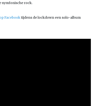
e symfonische rock.
 op Facebook
tijdens de lockdown een solo-album