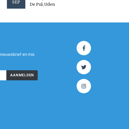
SEP
De Pul, Uden
 nieuwsbrief en mis
AANMELDEN