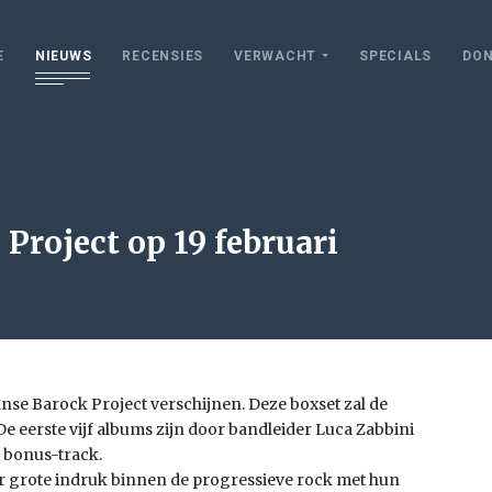
E
NIEUWS
RECENSIES
VERWACHT
SPECIALS
DON
Project op 19 februari
aanse Barock Project verschijnen. Deze boxset zal de
e eerste vijf albums zijn door bandleider Luca Zabbini
n bonus-track.
ar grote indruk binnen de progressieve rock met hun