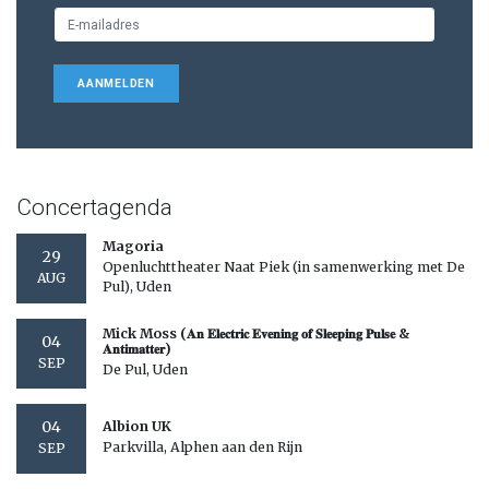
AANMELDEN
Concertagenda
Magoria
29
Openluchttheater Naat Piek (in samenwerking met De
AUG
Pul), Uden
Mick Moss (𝐀𝐧 𝐄𝐥𝐞𝐜𝐭𝐫𝐢𝐜 𝐄𝐯𝐞𝐧𝐢𝐧𝐠 𝐨𝐟 𝐒𝐥𝐞𝐞𝐩𝐢𝐧𝐠 𝐏𝐮𝐥𝐬𝐞 &
04
𝐀𝐧𝐭𝐢𝐦𝐚𝐭𝐭𝐞𝐫)
SEP
De Pul, Uden
04
Albion UK
Parkvilla, Alphen aan den Rijn
SEP