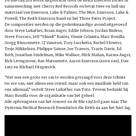
De Blu-ray/2cd wordt uitgebracht door de Keith Emerson Estate in
samenwerking met Cherry Red Records en bevat twee en half uur
materiaal van Emerson, Lake & Palmer, The Nice, Emerson, Lake &
Powell, The Keith Emerson Band en het Three Fates Project.
De composities werden op die gedenkwaardige avond uitgevoerd
door Steve Lukather, Brian Auger, Eddie Jobson, Jordan Rudess,
Steve Porcaro, Jeff “Skunk” Baxter, Vinnie Colaiuta, Marc Bonilla,
Gregg Bissonnette, CJ Vanston, Troy Luccketta, Rachel Flowers,
Terje Mikkelsen, Philippe Saisse, Joe Travers, Travis Davis, Ed
Roth, Jonathan Sindelman, Mike Wallace, Mick Mahan, Karma Auger,
Rick Livingstone, Kae Matsumoto, Aaron Emerson (zoon van), Dan
Lutz en Michael Fitzpatrick.
“Het was een grote eer om te worden gevraagd voor deze tribute
ter ere van, niet alleen een vriend, maar ook een muzikale held van
ons allemaal,” vertelt Steve Lukather van Toto. Tevens bedankt hij
Marc Bonilla voor de organisatie van het geheel.
Alle opbrengsten van het concert en de Blu-ray/2cd gaan naar The
Dystonia Medical Research Foundation die Keith na aan het hart lag.