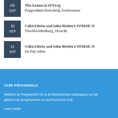
09
The Samurai Of Prog
Poppodium Boerderij, Zoetermeer
SEP
10
Colin Edwin and John Wesley’s VOYAGE 35
TivoliVredenburg, Utrecht
SEP
11
Colin Edwin and John Wesley’s VOYAGE 35
De Pul, Uden
SEP
OVER PROGWERELD
Welkom bij Progwereld. Dit is dé Nederlandse webpagina op het
gebied van progressieve en symfonische rock.
Lees verder