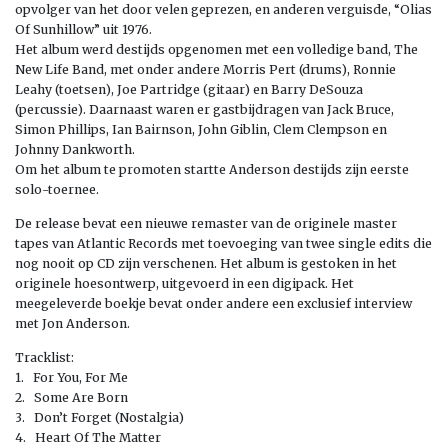
opvolger van het door velen geprezen, en anderen verguisde, “Olias
Of Sunhillow” uit 1976.
Het album werd destijds opgenomen met een volledige band, The
New Life Band, met onder andere Morris Pert (drums), Ronnie
Leahy (toetsen), Joe Partridge (gitaar) en Barry DeSouza
(percussie). Daarnaast waren er gastbijdragen van Jack Bruce,
Simon Phillips, Ian Bairnson, John Giblin, Clem Clempson en
Johnny Dankworth.
Om het album te promoten startte Anderson destijds zijn eerste
solo-toernee.
De release bevat een nieuwe remaster van de originele master
tapes van Atlantic Records met toevoeging van twee single edits die
nog nooit op CD zijn verschenen. Het album is gestoken in het
originele hoesontwerp, uitgevoerd in een digipack. Het
meegeleverde boekje bevat onder andere een exclusief interview
met Jon Anderson.
Tracklist:
1. For You, For Me
2. Some Are Born
3. Don’t Forget (Nostalgia)
4. Heart Of The Matter