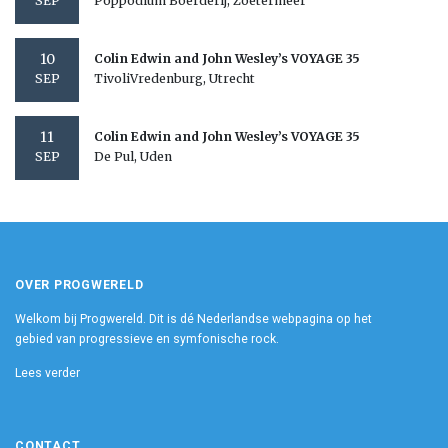
Poppodium Boerderij, Zoetermeer
SEP
10
Colin Edwin and John Wesley’s VOYAGE 35
TivoliVredenburg, Utrecht
SEP
11
Colin Edwin and John Wesley’s VOYAGE 35
De Pul, Uden
SEP
OVER PROGWERELD
Welkom bij Progwereld. Dit is dé Nederlandse webpagina op het
gebied van progressieve en symfonische rock.
Lees verder
CONTACT