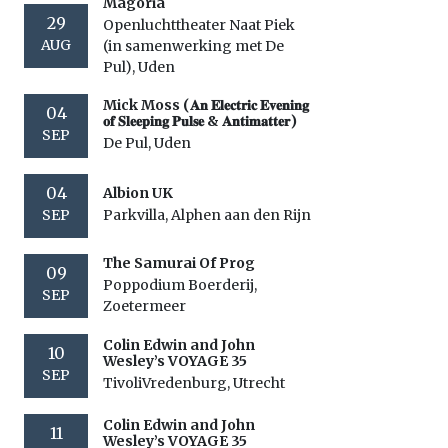
Magoria
29
Openluchttheater Naat Piek
AUG
(in samenwerking met De
Pul), Uden
Mick Moss (𝐀𝐧 𝐄𝐥𝐞𝐜𝐭𝐫𝐢𝐜 𝐄𝐯𝐞𝐧𝐢𝐧𝐠
04
𝐨𝐟 𝐒𝐥𝐞𝐞𝐩𝐢𝐧𝐠 𝐏𝐮𝐥𝐬𝐞 & 𝐀𝐧𝐭𝐢𝐦𝐚𝐭𝐭𝐞𝐫)
SEP
De Pul, Uden
04
Albion UK
SEP
Parkvilla, Alphen aan den Rijn
The Samurai Of Prog
09
Poppodium Boerderij,
SEP
Zoetermeer
Colin Edwin and John
10
Wesley’s VOYAGE 35
SEP
TivoliVredenburg, Utrecht
Colin Edwin and John
11
Wesley’s VOYAGE 35