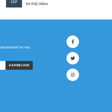
SEP
De Pul, Uden
 nieuwsbrief en mis
AANMELDEN