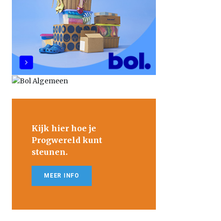
Kijk hier hoe je
Progwereld kunt
steunen.
MEER INFO