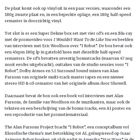
De plaat komt ook op vinyl uit in een paar versies, waaronder een
180g zwarte plaat en, in een beperkte oplage, een 180g half-speed
remaster in doorzichtig vinyl.
Tot slot is er een Super Deluxe box set met vier cd’s en een Blu-ray
met de promovideo voor
I Wouldn’t Want To Be Like You
en beelden
van interviews met Eric Woolfson over “I Robot”. De box bevat ook
een 45rpm 180g lp in gatefold hoes met diezelfde half-speed
remasters. De cd’s bevatten zeventig bonustracks (waarvan 47 nog
nooit eerder uitgebracht), outtakes van de studio sessies voor “I
Robot”, Dolby Atmos en 5.1 Surround Sound mixen van Alan
Parsons van originele multi-track master tapes en een nieuwe
stereo HD & cd-remaster van het originele album door Showell.
Daarnaast bevat de box ook een boek vol interviews met Alan
Parsons, de familie van Woolfson en de muzikanten, maar ook de
teksten en een beschrijving van de bonus tracks, een A1 poster en
een reproductie van het promotiemateriaal.
The Alan Parsons Project bracht “I Robot”, een conceptalbum vol
filosofische thema’s met betrekking tot AI, geïnspireerd op Isaac
Asimovs Robot-boeken, uit vlak nadat in Amerika “Star Wars” in de