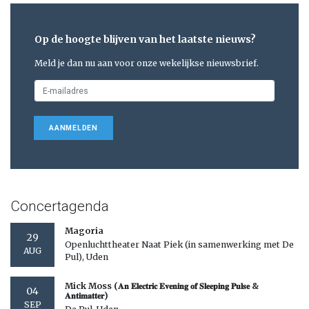
Op de hoogte blijven van het laatste nieuws?
Meld je dan nu aan voor onze wekelijkse nieuwsbrief.
AANMELDEN
Concertagenda
Magoria
29
Openluchttheater Naat Piek (in samenwerking met De
AUG
Pul), Uden
Mick Moss (𝐀𝐧 𝐄𝐥𝐞𝐜𝐭𝐫𝐢𝐜 𝐄𝐯𝐞𝐧𝐢𝐧𝐠 𝐨𝐟 𝐒𝐥𝐞𝐞𝐩𝐢𝐧𝐠 𝐏𝐮𝐥𝐬𝐞 &
04
𝐀𝐧𝐭𝐢𝐦𝐚𝐭𝐭𝐞𝐫)
SEP