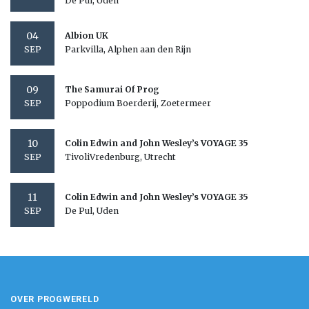
De Pul, Uden
04
Albion UK
Parkvilla, Alphen aan den Rijn
SEP
09
The Samurai Of Prog
Poppodium Boerderij, Zoetermeer
SEP
10
Colin Edwin and John Wesley’s VOYAGE 35
TivoliVredenburg, Utrecht
SEP
11
Colin Edwin and John Wesley’s VOYAGE 35
De Pul, Uden
SEP
OVER PROGWERELD