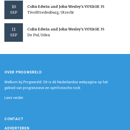
10
Colin Edwin and John Wesley’s VOYAGE 35
TivoliVredenburg, Utrecht
SEP
11
Colin Edwin and John Wesley’s VOYAGE 35
De Pul, Uden
SEP
OVER PROGWERELD
Welkom bij Progwereld. Dit is dé Nederlandse webpagina op het
gebied van progressieve en symfonische rock.
Lees verder
CONTACT
ADVERTEREN