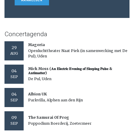
AANMELDEN
Concertagenda
Magoria
29
Openluchttheater Naat Piek (in samenwerking met De
AUG
Pul), Uden
Mick Moss (𝐀𝐧 𝐄𝐥𝐞𝐜𝐭𝐫𝐢𝐜 𝐄𝐯𝐞𝐧𝐢𝐧𝐠 𝐨𝐟 𝐒𝐥𝐞𝐞𝐩𝐢𝐧𝐠 𝐏𝐮𝐥𝐬𝐞 &
04
𝐀𝐧𝐭𝐢𝐦𝐚𝐭𝐭𝐞𝐫)
SEP
De Pul, Uden
04
Albion UK
Parkvilla, Alphen aan den Rijn
SEP
09
The Samurai Of Prog
Poppodium Boerderij, Zoetermeer
SEP