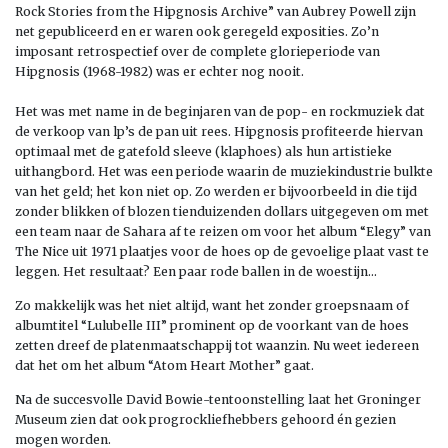
Rock Stories from the Hipgnosis Archive” van Aubrey Powell zijn
net gepubliceerd en er waren ook geregeld exposities. Zo’n
imposant retrospectief over de complete glorieperiode van
Hipgnosis (1968-1982) was er echter nog nooit.
Het was met name in de beginjaren van de pop- en rockmuziek dat
de verkoop van lp’s de pan uit rees. Hipgnosis profiteerde hiervan
optimaal met de gatefold sleeve (klaphoes) als hun artistieke
uithangbord. Het was een periode waarin de muziekindustrie bulkte
van het geld; het kon niet op. Zo werden er bijvoorbeeld in die tijd
zonder blikken of blozen tienduizenden dollars uitgegeven om met
een team naar de Sahara af te reizen om voor het album “Elegy” van
The Nice uit 1971 plaatjes voor de hoes op de gevoelige plaat vast te
leggen. Het resultaat? Een paar rode ballen in de woestijn…
Zo makkelijk was het niet altijd, want het zonder groepsnaam of
albumtitel “
Lulubelle III” prominent op de voorkant van de hoes
zetten dreef de platenmaatschappij tot waanzin. Nu weet iedereen
dat het om het album “Atom Heart Mother” gaat.
Na de succesvolle David Bowie-tentoonstelling laat het Groninger
Museum zien dat ook progrockliefhebbers gehoord én gezien
mogen worden.