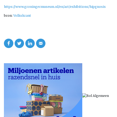
https://www.groningermuseum.nl/en/art/exhibitions/hipgnosis
bron:
Volkskrant