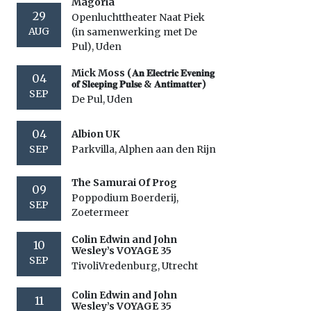
Magoria
29
Openluchttheater Naat Piek
AUG
(in samenwerking met De
Pul), Uden
Mick Moss (𝐀𝐧 𝐄𝐥𝐞𝐜𝐭𝐫𝐢𝐜 𝐄𝐯𝐞𝐧𝐢𝐧𝐠
04
𝐨𝐟 𝐒𝐥𝐞𝐞𝐩𝐢𝐧𝐠 𝐏𝐮𝐥𝐬𝐞 & 𝐀𝐧𝐭𝐢𝐦𝐚𝐭𝐭𝐞𝐫)
SEP
De Pul, Uden
04
Albion UK
SEP
Parkvilla, Alphen aan den Rijn
The Samurai Of Prog
09
Poppodium Boerderij,
SEP
Zoetermeer
Colin Edwin and John
10
Wesley’s VOYAGE 35
SEP
TivoliVredenburg, Utrecht
Colin Edwin and John
11
Wesley’s VOYAGE 35