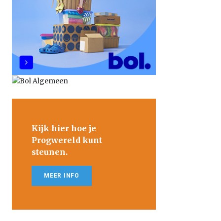
Kijk hier hoe je
Progwereld kunt
steunen.
MEER INFO