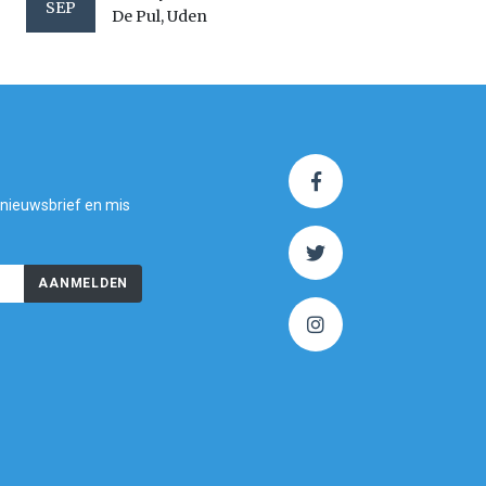
SEP
De Pul, Uden
 nieuwsbrief en mis
AANMELDEN