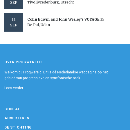
TivoliVredenburg, Utrecht
SEP
11
Colin Edwin and John Wesley’s VOYAGE 35
De Pul, Uden
SEP
OVER PROGWERELD
Welkom bij Progwereld. Dit is dé Nederlandse webpagina op het
gebied van progressieve en symfonische rock.
Lees verder
CONTACT
ADVERTEREN
DE STICHTING