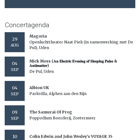
Concertagenda
Magoria
29
Openluchttheater Naat Piek (in samenwerking met De
AUG
Pul), Uden
Mick Moss (𝐀𝐧 𝐄𝐥𝐞𝐜𝐭𝐫𝐢𝐜 𝐄𝐯𝐞𝐧𝐢𝐧𝐠 𝐨𝐟 𝐒𝐥𝐞𝐞𝐩𝐢𝐧𝐠 𝐏𝐮𝐥𝐬𝐞 &
04
𝐀𝐧𝐭𝐢𝐦𝐚𝐭𝐭𝐞𝐫)
SEP
De Pul, Uden
04
Albion UK
Parkvilla, Alphen aan den Rijn
SEP
09
The Samurai Of Prog
Poppodium Boerderij, Zoetermeer
SEP
10
Colin Edwin and John Wesley’s VOYAGE 35