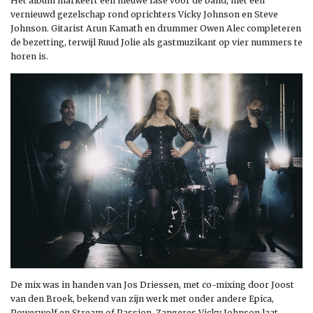
Het album markeert een nieuwe fase voor de band, met een
vernieuwd gezelschap rond oprichters Vicky Johnson en Steve
Johnson. Gitarist Arun Kamath en drummer Owen Alec completeren
de bezetting, terwijl Ruud Jolie als gastmuzikant op vier nummers te
horen is.
De mix was in handen van Jos Driessen, met co-mixing door Joost
van den Broek, bekend van zijn werk met onder andere Epica,
Powerwolf en Stream of Passion. Zangeres Vicky Johnson laat