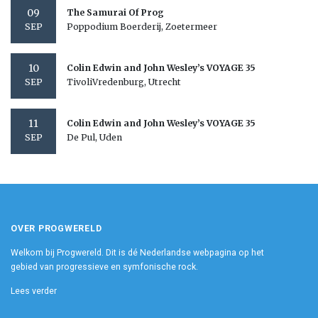
09
The Samurai Of Prog
Poppodium Boerderij, Zoetermeer
SEP
10
Colin Edwin and John Wesley’s VOYAGE 35
TivoliVredenburg, Utrecht
SEP
11
Colin Edwin and John Wesley’s VOYAGE 35
De Pul, Uden
SEP
OVER PROGWERELD
Welkom bij Progwereld. Dit is dé Nederlandse webpagina op het
gebied van progressieve en symfonische rock.
Lees verder