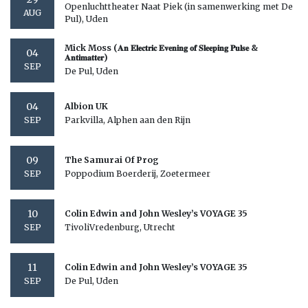
Openluchttheater Naat Piek (in samenwerking met De
AUG
Pul), Uden
Mick Moss (𝐀𝐧 𝐄𝐥𝐞𝐜𝐭𝐫𝐢𝐜 𝐄𝐯𝐞𝐧𝐢𝐧𝐠 𝐨𝐟 𝐒𝐥𝐞𝐞𝐩𝐢𝐧𝐠 𝐏𝐮𝐥𝐬𝐞 &
04
𝐀𝐧𝐭𝐢𝐦𝐚𝐭𝐭𝐞𝐫)
SEP
De Pul, Uden
04
Albion UK
Parkvilla, Alphen aan den Rijn
SEP
09
The Samurai Of Prog
Poppodium Boerderij, Zoetermeer
SEP
10
Colin Edwin and John Wesley’s VOYAGE 35
TivoliVredenburg, Utrecht
SEP
11
Colin Edwin and John Wesley’s VOYAGE 35
De Pul, Uden
SEP