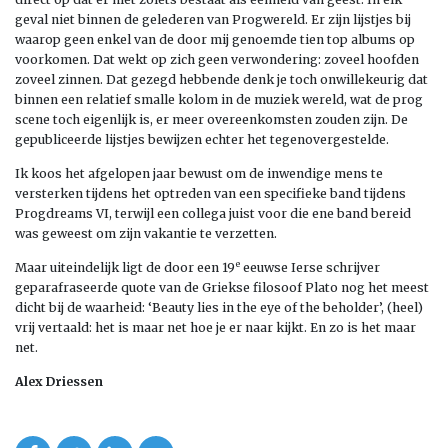
geval niet binnen de gelederen van Progwereld. Er zijn lijstjes bij
waarop geen enkel van de door mij genoemde tien top albums op
voorkomen. Dat wekt op zich geen verwondering: zoveel hoofden
zoveel zinnen. Dat gezegd hebbende denk je toch onwillekeurig dat
binnen een relatief smalle kolom in de muziek wereld, wat de prog
scene toch eigenlijk is, er meer overeenkomsten zouden zijn. De
gepubliceerde lijstjes bewijzen echter het tegenovergestelde.
Ik koos het afgelopen jaar bewust om de inwendige mens te
versterken tijdens het optreden van een specifieke band tijdens
Progdreams VI, terwijl een collega juist voor die ene band bereid
was geweest om zijn vakantie te verzetten.
e
Maar uiteindelijk ligt de door een 19
eeuwse Ierse schrijver
geparafraseerde quote van de Griekse filosoof Plato nog het meest
dicht bij de waarheid: ‘Beauty lies in the eye of the beholder’, (heel)
vrij vertaald: het is maar net hoe je er naar kijkt. En zo is het maar
net.
Alex Driessen