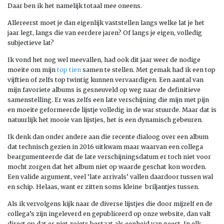
Daar ben ik het namelijk totaal mee oneens.
Allereerst moet je dan eigenlijk vaststellen langs welke lat je het
jaar legt, langs die van eerdere jaren? Of langs je eigen, volledig
subjectieve lat?
Ik vond het nog wel meevallen, had ook dit jaar weer de nodige
moeite om mijn
top tien
samen te stellen. Met gemak had ik een top
vijftien of zelfs top twintig kunnen vervaardigen. Een aantal van
mijn favoriete albums is gesneuveld op weg naar de definitieve
samenstelling. Er was zelfs een late verschijning die mijn met pijn
en moeite geformeerde lijstje volledig in de war stuurde. Maar dat is
natuurlijk het mooie van lijstjes, het is een dynamisch gebeuren.
Ik denk dan onder andere aan die recente dialoog over een album
dat technisch gezien in 2016 uitkwam maar waarvan een collega
beargumenteerde dat de late verschijningsdatum er toch niet voor
mocht zorgen dat het album niet op waarde geschat kon worden.
Een valide argument, veel ‘late arrivals’ vallen daardoor tussen wal
en schip. Helaas, want er zitten soms kleine briljantjes tussen.
Als ik vervolgens kijk naar de diverse lijstjes die door mijzelf en de
collega’s zijn ingeleverd en gepubliceerd op onze website, dan valt
direct op dat er niet zoiets bestaat als eenheid van geest. In elk