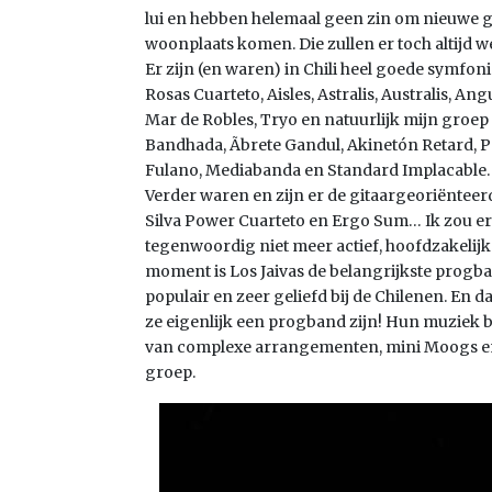
lui en hebben helemaal geen zin om nieuwe gro
woonplaats komen. Die zullen er toch altijd w
Er zijn (en waren) in Chili heel goede symfo
Rosas Cuarteto, Aisles, Astralis, Australis, An
Mar de Robles, Tryo en natuurlijk mijn groep 
Bandhada, Ãbrete Gandul, Akinetón Retard, 
Fulano, Mediabanda en Standard Implacable.
Verder waren en zijn er de gitaargeoriëntee
Silva Power Cuarteto en Ergo Sum… Ik zou e
tegenwoordig niet meer actief, hoofdzakelijk
moment is Los Jaivas de belangrijkste progband
populair en zeer geliefd bij de Chilenen. En 
ze eigenlijk een progband zijn! Hun muziek b
van complexe arrangementen, mini Moogs en 
groep.