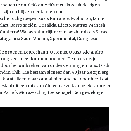
epen te ontdekken, zelfs niet als ze uit de eigen
el zijn en blijven denkt men dan.
nische rockgroepen zoals Entrance, Evolución, Jaime
gulart, Barroquejón, Crisálida, Efecto, Matraz, Mahesh,
Subterra! Wat avontuurlijker zijn jazzbands als Sarax,
Patogallina Saun Machin, Xperimental, Congreso,
rde groepen Leprechaun, Octopus, Opus3, Alejandro
r nog veel meer kunnen noemen. De meeste zijn
 door het ontbreken van ondersteuning en fans. Op dit
 in Chili. Die bestaan al meer dan 40 jaar. Ze zijn erg
dat komt alleen maar omdat niemand het door heeft dat
estaat uit een mix van Chileense volksmuziek, voorzien
Patrick Moraz-achtig toetsenspel. Een geweldige