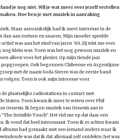
d je nog niet. Wil je wat meer over jezelf vertellen
n maken. Hoe ben je met muziek in aanraking
uziek. Maar aanvankelijk had ik meer interesse in de
t dan aan toetsen en snaren. Mijn moeder speelde
actief was aan het eind van jaren ’60. Zij wist me over
ik nog klein was. Toen was het nog gewoon muziek en
oen alleen voor het plezier. Op mijn tiende jaar
 en popgroepen. Ook begonnen Chileense en Argentijnse
groep met de naam Soda Stereo was de eerste band
 volgen. Toen is ook mijn interesse voor
de plaatselijke radiostations in contact met
de Staten. Toen kwam ik meer te weten over Phil
aam Genesis. Ik begon muziek van Genesis aan te
 “The Invisible Touch”. Het viel me op dat daar een
Ik vond dat heel interessant. Toen ik er achter kwam
el albums had gemaakt met een iemand anders waar ik
pwindende was dat ik dat allemaal zelf ontdekte, het was