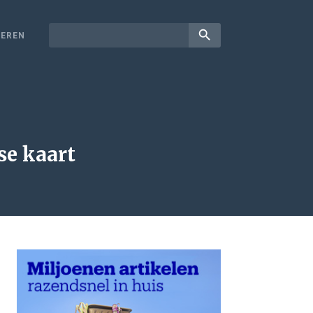
search
EREN
se kaart