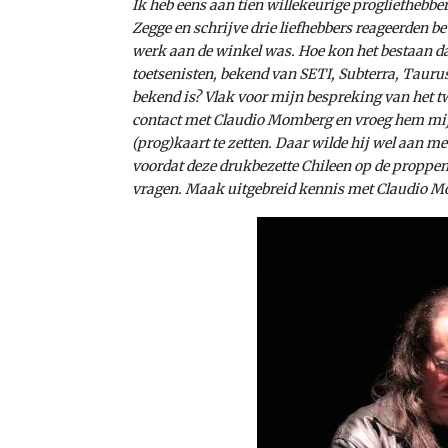
Ik heb eens aan tien willekeurige progliefheb
Zegge en schrijve drie liefhebbers reageerden b
werk aan de winkel was. Hoe kon het bestaan 
toetsenisten, bekend van SETI, Subterra, Tauru
bekend is? Vlak voor mijn bespreking van het t
contact met Claudio Momberg en vroeg hem mij 
(prog)kaart te zetten. Daar wilde hij wel aan
voordat deze drukbezette Chileen op de propp
vragen. Maak uitgebreid kennis met Claudio Mo