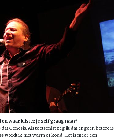
 en waar luister je zelf graag naar?
dat Genesis. Als toetsenist zeg ik dat er geen betere is
s wordt ik niet warm of koud. Het is meer een