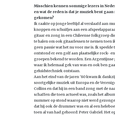
Misschien kennen sommige lezers in Nederlan
en wat de reden is dat je muziek bent gaa
gekomen?
Ik raakte op jonge leeftijd al verslaafd aan m
knoppen en schuifjes aan een afspeelapparaa
gitaar en zong in een Chileense folkgroep die 
te halen om ook gitaarlessen te nemen toen 
geen passie wat het nu voor me is. Ik speelde t
ontstond er een golf aan plaatselijke rock-
groepen bekend te worden. Een Argentijnse 
waar ik helemaal gek van was en ook ben gaan
geluidstechniek ontstaan.
Aan het eind van de jaren ’80 kwam ik dankzij 
soortgelijke muziek uit Europa en de Verenig
Collins en dat hij in een band zong met de n
schaffen die toen actueel was, zoals het album
nummer op stond waarop niet werd gezongen. 
dat hij ook de drummer was en al een helebo
toen al van had gehoord: Peter Gabriel. Het o