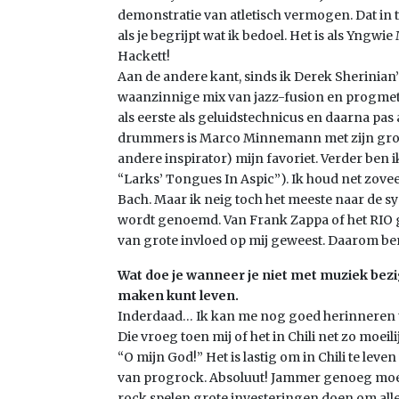
demonstratie van atletisch vermogen. Dat in
als je begrijpt wat ik bedoel. Het is als Yngw
Hackett!
Aan de andere kant, sinds ik Derek Sherinian
waanzinnige mix van jazz-fusion en progmetal, 
als eerste als geluidstechnicus en daarna pas 
drummers is Marco Minnemann met zijn groep
andere inspirator) mijn favoriet. Verder ben 
“Larks’ Tongues In Aspic”). Ik houd net zove
Bach. Maar ik neig toch het meeste naar de 
wordt genoemd. Van Frank Zappa of het RIO g
van grote invloed op mij geweest. Daarom ben ik
Wat doe je wanneer je niet met muziek bezig
maken kunt leven.
Inderdaad… Ik kan me nog goed herinneren t
Die vroeg toen mij of het in Chili net zo moeil
“O mijn God!” Het is lastig om in Chili te lev
van progrock. Absoluut! Jammer genoeg moet
rock spelen grote investeringen doen om allee