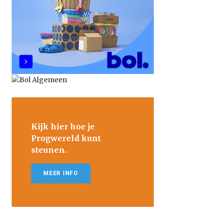
Kijk hier hoe je
Progwereld kunt
steunen.
MEER INFO