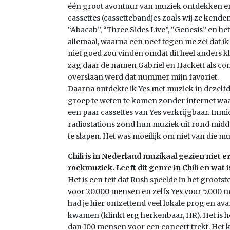
één groot avontuur van muziek ontdekken en v
cassettes (cassettebandjes zoals wij ze kend
“Abacab”, “Three Sides Live”, “Genesis” en he
allemaal, waarna een neef tegen me zei dat ik
niet goed zou vinden omdat dit heel anders 
zag daar de namen Gabriel en Hackett als com
overslaan werd dat nummer mijn favoriet.
Daarna ontdekte ik Yes met muziek in dezelfde
groep te weten te komen zonder internet wa
een paar cassettes van Yes verkrijgbaar. Inmi
radiostations zond hun muziek uit rond midder
te slapen. Het was moeilijk om niet van die m
Chili is in Nederland muzikaal gezien niet 
rockmuziek. Leeft dit genre in Chili en wat
Het is een feit dat Rush speelde in het groot
voor 20.000 mensen en zelfs Yes voor 5.000 
had je hier ontzettend veel lokale prog en av
kwamen (klinkt erg herkenbaar, HR). Het is
dan 100 mensen voor een concert trekt. Het k