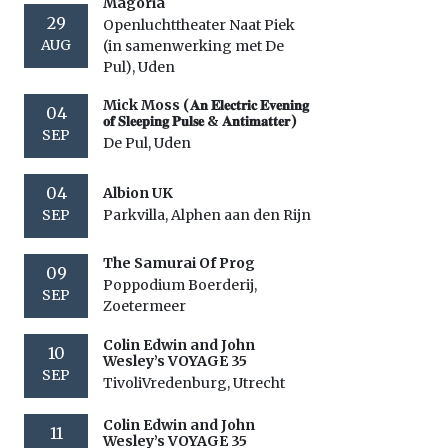
Magoria
29
Openluchttheater Naat Piek
AUG
(in samenwerking met De
Pul), Uden
Mick Moss (𝐀𝐧 𝐄𝐥𝐞𝐜𝐭𝐫𝐢𝐜 𝐄𝐯𝐞𝐧𝐢𝐧𝐠
04
𝐨𝐟 𝐒𝐥𝐞𝐞𝐩𝐢𝐧𝐠 𝐏𝐮𝐥𝐬𝐞 & 𝐀𝐧𝐭𝐢𝐦𝐚𝐭𝐭𝐞𝐫)
SEP
De Pul, Uden
04
Albion UK
SEP
Parkvilla, Alphen aan den Rijn
The Samurai Of Prog
09
Poppodium Boerderij,
SEP
Zoetermeer
Colin Edwin and John
10
Wesley’s VOYAGE 35
SEP
TivoliVredenburg, Utrecht
Colin Edwin and John
11
Wesley’s VOYAGE 35