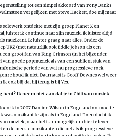
 tegenstelling tot een simpel akkoord van Tony Banks
ie Malmsteen vergelijken met Steve Hackett, doe mij maar
’s solowerk ontdekte met zijn groep Planet X en
luister ik continue naar zijn muziek. Ik luister altijd
als muzikant. Ik luister graag naar alles. Onder de
 UKZ (met natuurlijk ook Eddie Jobson als een
ik een groot fan van King Crimson (in het bijzonder
el van goede popmuziek als van een subliem stuk van
symfonische periode van wat nu progressieve rock
enre houd ik niet. Daarnaast is Geoff Downes wel weer
 ook blij dat hij terug is bij Yes.
 bent? Ik neem niet aan dat je in Chili van muziek
oen ik in 2007 Damion Wilson in Engeland ontmoette.
ijk was muzikant te zijn als in Engeland. Toen dacht ik:
en van muziek, maar het is onmogelijk om hier te leven
en de meeste muzikanten die net als ik progressieve
n maar uit de kosten te komen of quitte te spelen. Ik