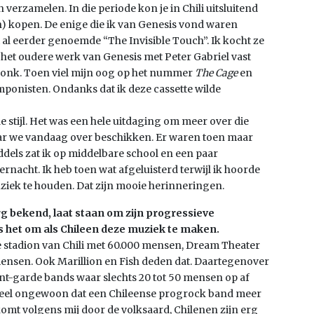
erzamelen. In die periode kon je in Chili uitsluitend
en) kopen. De enige die ik van Genesis vond waren
t al eerder genoemde “The Invisible Touch”. Ik kocht ze
 het oudere werk van Genesis met Peter Gabriel vast
klonk. Toen viel mijn oog op het nummer
The Cage
en
ponisten. Ondanks dat ik deze cassette wilde
 stijl. Het was een hele uitdaging om meer over die
ar we vandaag over beschikken. Er waren toen maar
ddels zat ik op middelbare school en een paar
nacht. Ik heb toen wat afgeluisterd terwijl ik hoorde
uziek te houden. Dat zijn mooie herinneringen.
erg bekend, laat staan om zijn progressieve
 is het om als Chileen deze muziek te maken.
ste stadion van Chili met 60.000 mensen, Dream Theater
mensen. Ook Marillion en Fish deden dat. Daartegenover
ant-garde bands waar slechts 20 tot 50 mensen op af
 heel ongewoon dat een Chileense progrock band meer
omt volgens mij door de volksaard, Chilenen zijn erg