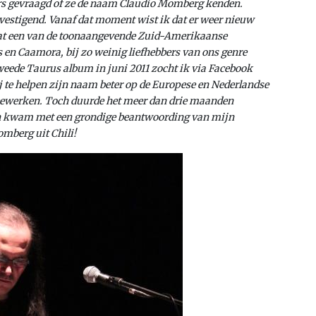
bers gevraagd of ze de naam Claudio Momberg kenden.
evestigend. Vanaf dat moment wist ik dat er weer nieuw
dat een van de toonaangevende Zuid-Amerikaanse
s en Caamora, bij zo weinig liefhebbers van ons genre
weede Taurus album in juni 2011 zocht ik via Facebook
te helpen zijn naam beter op de Europese en Nederlandse
 meewerken. Toch duurde het meer dan drie maanden
en kwam met een grondige beantwoording van mijn
mberg uit Chili!