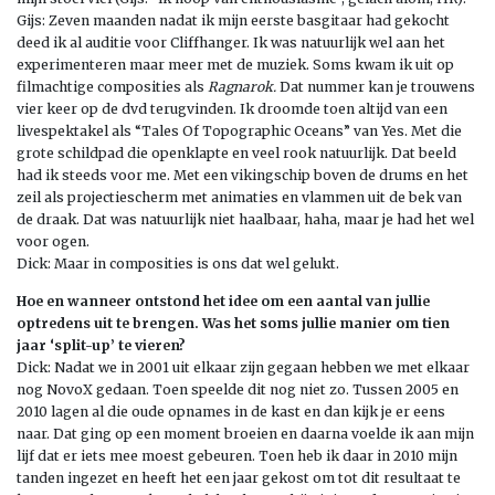
Gijs: Zeven maanden nadat ik mijn eerste basgitaar had gekocht
deed ik al auditie voor Cliffhanger. Ik was natuurlijk wel aan het
experimenteren maar meer met de muziek. Soms kwam ik uit op
filmachtige composities als
Ragnarok.
Dat nummer kan je trouwens
vier keer op de dvd terugvinden. Ik droomde toen altijd van een
livespektakel als “Tales Of Topographic Oceans” van Yes. Met die
grote schildpad die openklapte en veel rook natuurlijk. Dat beeld
had ik steeds voor me. Met een vikingschip boven de drums en het
zeil als projectiescherm met animaties en vlammen uit de bek van
de draak. Dat was natuurlijk niet haalbaar, haha, maar je had het wel
voor ogen.
Dick: Maar in composities is ons dat wel gelukt.
Hoe en wanneer ontstond het idee om een aantal van jullie
optredens uit te brengen. Was het soms jullie manier om tien
jaar ‘split-up’ te vieren?
Dick: Nadat we in 2001 uit elkaar zijn gegaan hebben we met elkaar
nog NovoX gedaan. Toen speelde dit nog niet zo. Tussen 2005 en
2010 lagen al die oude opnames in de kast en dan kijk je er eens
naar. Dat ging op een moment broeien en daarna voelde ik aan mijn
lijf dat er iets mee moest gebeuren. Toen heb ik daar in 2010 mijn
tanden ingezet en heeft het een jaar gekost om tot dit resultaat te