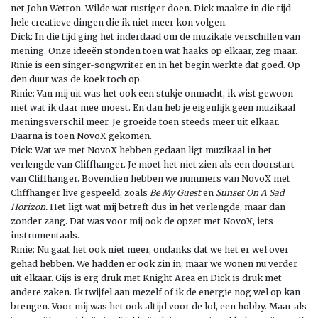
net John Wetton. Wilde wat rustiger doen. Dick maakte in die tijd
hele creatieve dingen die ik niet meer kon volgen.
Dick: In die tijd ging het inderdaad om de muzikale verschillen van
mening. Onze ideeën stonden toen wat haaks op elkaar, zeg maar.
Rinie is een singer-songwriter en in het begin werkte dat goed. Op
den duur was de koek toch op.
Rinie: Van mij uit was het ook een stukje onmacht, ik wist gewoon
niet wat ik daar mee moest. En dan heb je eigenlijk geen muzikaal
meningsverschil meer. Je groeide toen steeds meer uit elkaar.
Daarna is toen NovoX gekomen.
Dick: Wat we met NovoX hebben gedaan ligt muzikaal in het
verlengde van Cliffhanger. Je moet het niet zien als een doorstart
van Cliffhanger. Bovendien hebben we nummers van NovoX met
Cliffhanger live gespeeld, zoals
Be My Guest
en
Sunset On A Sad
Horizon.
Het ligt wat mij betreft dus in het verlengde, maar dan
zonder zang. Dat was voor mij ook de opzet met NovoX, iets
instrumentaals.
Rinie: Nu gaat het ook niet meer, ondanks dat we het er wel over
gehad hebben. We hadden er ook zin in, maar we wonen nu verder
uit elkaar. Gijs is erg druk met Knight Area en Dick is druk met
andere zaken. Ik twijfel aan mezelf of ik de energie nog wel op kan
brengen. Voor mij was het ook altijd voor de lol, een hobby. Maar als