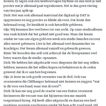
komen. Er lagen ook een heleboel tapes bij Rinie en dan weet je niet
precies wat je allemaal gaat tegenkomen. Het is dus geen viering
van tien jaar split-up.
Dick: Het was ook allemaal materiaal dat digitaal op DAT is
opgenomen en nog precies zo klinkt als toen. Dat komt dan
helemaal terug. De kwaliteit is ook hetzelfde gebleven.
Gijs: Wij kwamen live veel beter tot ons recht. Op onze studioalbums
was vaak kritiek dat het geluid niet goed was. Maar dat kwam
omdat we van ons eigen geld een week een studio huurden en toen
alles moest gebeuren. Live is het allemaal veel dynamischer en
krachtiger. Het kwam allemaal vanzelf en gebeurde gewoon.
Rinie: We hoorden dus zelf ook achteraf dat de liveopnames veel
beter waren dan de studio-opnames.
Dick: We hebben het uitgebracht voor diegenen die het nog willen
hebben; mensen die het willen kopen en beluisteren is de reden
geweest dat ik er aan ben begonnen.
Gijs: Je leest nu ook goede recensies van de dvd. Ook van
recensenten die Cliffhanger helemaal niet kennen en zeggen: “wat
is dit voor een band, waar was ik toen?”.
Dick: Ik kan me nog goed de reactie van een Duitse recensent
herinneren die verrast was dat hij ineens tien uur muziek
toegestuurd kreeg. Hij heeft alles uitgezocht en daarna een heel
positieve recensie geschreven omdat hij hem echt goed vond. Hij