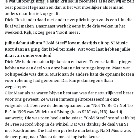
je wat uitbrengt krijg je altijd kritiek in recensies al keken wij er zelf
best positief tegenaan en dan is het wat moeilijker als iemand
anders daar kritiek op geeft.
Dick: Ik zit inderdaad met andere verplichtingen zoals een film die
ik af wil maken. Daarnaast werk ik eens in de drie weken in het
weekend. Kijk, ik zeg geen ‘nooit meer’.
Jullie debuutalbum “Cold Steel” kwam destijds uit op SI Music.
Kort daarna ging dat label ter ziele. Wat voor last hebben jullie
daarvan ondervonden?
Dick: We hadden natuurlijk kosten en baten. Toen ze failliet gingen
hebben we een deel van onze baten niet teruggekregen. Maar wat
ook speelde was dat SI Music aan de andere kant de opnamekosten
voor rekening had genomen. Dat kan je dan tegen elkaar
wegstrepen.
Gijs: Maar als ze waren blijven bestaan was dat natuurlijk veel beter
voor ons geweest. Ze waren immers geïnteresseerd in onze
volgende cd. Toen we de demo opnamen van “Not To Be Or Not To
Be” in 1995 was Willebrord Elsing (baas SI Music, HR) daarbij
aanwezig. Die was toen heel enthousiast. “Cold Steel” stond zelfs bij
de Free Record Shop in de winkel. Dat was dankzij de deal van SI
met Roadrunner. Die had een perfecte marketing. Na SI Music was
de overgang naar Musea de meest logische keuze.