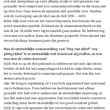
ook niet meegedaan op onze albums al zijn er wel opnames van
gemaakt. Heel simpel met een cameramicrofoontje en die staan niet
op deze box. Daar waren de opnames niet geschikt voor. Vandaar
ook de toevoeging aan de titel van de dvd: 1993 – 2001.
Rinie: Kijk eens toen we net waren begonnen. Een bassist die pas
zeven maanden speelde. Ik kwam uit de amusementshoek en dat
was ik zat. Ik wilde weer eigen muziek gaan maken. We hebben nog
even met een andere Hans als drummer gespeeld. Toen wij met zijn
vieren bij elkaar kwamen paste dat gewoon.
Was de uiteindelijke samenstelling van “Dug Out Alive!” een
pittige klus? Is er uiteindelijk veel
materiaal afgevallen, en wat
was dan de reden daarvan?
Dick: Wat er op de dvd gekomen is hebben we wel met zijn vieren
beslist. Ik heb het wel aangeslingerd en had zo mijn ideeën, maar
het is verder helemaal in samenspraak gegaan. Het was dus een
democratisch proces.
Gijs: We kregen regelmatig cd´s van Dick opgestuurd met materiaal
om te beluisteren. Toen hebben we heel intensief met elkaar
gemaild. Het had ook te maken met de uiteindelijke mastering en
hoe het materiaal was opgenomen. Dat verschilde tussen concerten
onderling maar heeft uiteindelijk tot een goed resultaat geleid.
Dick: Er zijn ook opnames die het om technische reden niet hebben