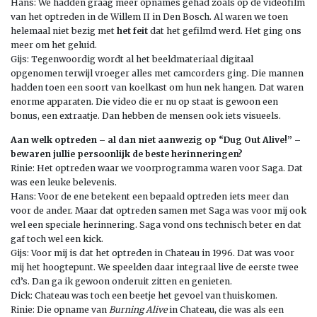
Hans: We hadden graag meer opnames gehad zoals op de videofilm
van het optreden in de Willem II in Den Bosch. Al waren we toen
helemaal niet bezig met
het feit
dat het gefilmd werd. Het ging ons
meer om het geluid.
Gijs: Tegenwoordig wordt al het beeldmateriaal digitaal
opgenomen terwijl vroeger alles met camcorders ging. Die mannen
hadden toen een soort van koelkast om hun nek hangen. Dat waren
enorme apparaten. Die video die er nu op staat is gewoon een
bonus, een extraatje. Dan hebben de mensen ook iets visueels.
Aan welk optreden – al dan niet aanwezig op “Dug Out Alive!” –
bewaren jullie persoonlijk de beste herinneringen?
Rinie: Het optreden waar we voorprogramma waren voor Saga. Dat
was een leuke belevenis.
Hans: Voor de ene betekent een bepaald optreden iets meer dan
voor de ander. Maar dat optreden samen met Saga was voor mij ook
wel een speciale herinnering. Saga vond ons technisch beter en dat
gaf toch wel een kick.
Gijs: Voor mij is dat het optreden in Chateau in 1996. Dat was voor
mij het hoogtepunt. We speelden daar integraal live de eerste twee
cd’s. Dan ga ik gewoon onderuit zitten en genieten.
Dick: Chateau was toch een beetje het gevoel van thuiskomen.
Rinie: Die opname van
Burning Alive
in Chateau, die was als een