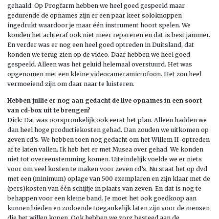
gehaald. Op Progfarm hebben we heel goed gespeeld maar
gedurende de opnames zijn er een paar keer soloknoppen
ingedrukt waardoor je maar één
instrument hoort spelen. We
konden het achteraf ook niet meer repareren en dat is best jammer.
En verder was er nog een heel goed optreden in Duitsland, dat
konden we terug zien op de video. Daar hebben we heel goed
gespeeld. Alleen was het geluid helemaal overstuurd. Het was
opgenomen met een kleine videocameramicrofoon. Het zou heel
vermoeiend zijn om daar naar te luisteren.
Hebben jullie er nog aan gedacht de live opnames in een soort
van cd-box uit te brengen?
Dick: Dat was oorspronkelijk ook eerst het plan. Alleen hadden we
dan
heel hoge productiekosten gehad. Dan zouden we uitkomen op
zeven cd’s. We hebben toen nog gedacht om het Willem II-optreden
af te laten vallen. Ik heb het er met Musea over gehad. We konden
niet tot overeenstemming komen. Uiteindelijk voelde we er niets
voor om veel kosten te maken voor zeven cd’s. Nu staat het op dvd
met een (minimum) oplage van 500 exemplaren en zijn klaar met de
(pers)kosten van één schijfje in plaats van zeven. En dat is nog te
behappen voor een kleine band. Je moet het ook goedkoop aan
kunnen bieden en zodoende toegankelijk laten
zijn voor de mensen
die het willen kopen. Ook hebben we zorg besteed aan de