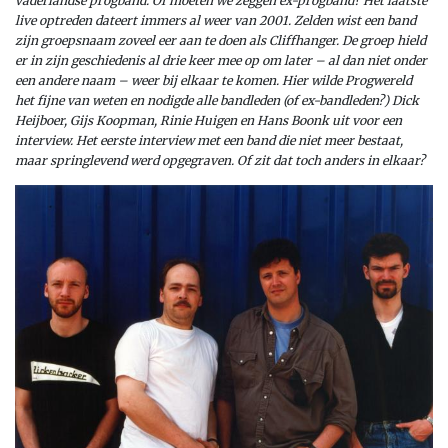
vaderlandse progband. Of moeten we zeggen ex-progband? Het laatste
live optreden dateert immers al weer van 2001. Zelden wist een band
zijn groepsnaam zoveel eer aan te doen als Cliffhanger. De groep hield
er in zijn geschiedenis al drie keer mee op om later – al dan niet onder
een andere naam – weer bij elkaar te komen. Hier wilde Progwereld
het fijne van weten en nodigde alle bandleden (of ex-bandleden?) Dick
Heijboer, Gijs Koopman, Rinie Huigen en Hans Boonk uit voor een
interview. Het eerste interview met een band die niet meer bestaat,
maar springlevend werd opgegraven. Of zit dat toch anders in elkaar?