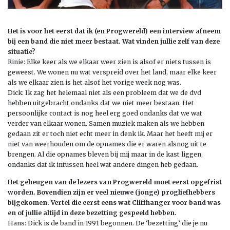
Het is voor het eerst dat ik (en Progwereld) een interview afneem
bij een band die niet meer bestaat. Wat vinden jullie zelf van deze
situatie?
Rinie: Elke keer als we elkaar weer zien is alsof er niets tussen is
geweest. We wonen nu wat verspreid over het land, maar elke keer
als we elkaar zien is het alsof het vorige week nog was.
Dick: Ik zag het helemaal niet als een probleem dat we de dvd
hebben uitgebracht ondanks dat we niet meer bestaan. Het
persoonlijke contact is nog heel erg goed ondanks dat we wat
verder van elkaar wonen. Samen muziek maken als we hebben
gedaan zit er toch niet echt meer in denk ik. Maar het heeft mij er
niet van weerhouden om de opnames die er waren alsnog uit te
brengen. Al die opnames bleven bij mij maar in de kast liggen,
ondanks dat ik intussen heel wat andere dingen heb gedaan.
Het geheugen van de lezers van Progwereld moet eerst opgefrist
worden. Bovendien zijn er veel nieuwe (jonge) progliefhebbers
bijgekomen. Vertel die eerst eens wat Cliffhanger voor band was
en of jullie altijd in deze bezetting gespeeld hebben.
Hans: Dick is de band in 1991 begonnen. De ‘bezetting’ die je nu