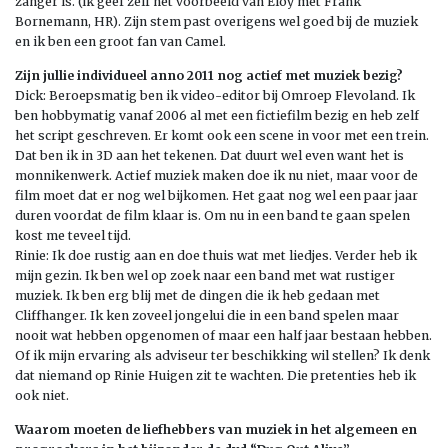
zanger is. (ik geef zelf het voorbeeld van Eloy met Frank
Bornemann, HR). Zijn stem past overigens wel goed bij de muziek
en ik ben een groot fan van Camel.
Zijn jullie individueel anno 2011 nog actief met muziek bezig?
Dick: Beroepsmatig ben ik video-editor bij Omroep Flevoland. Ik
ben hobbymatig vanaf 2006 al met een fictiefilm bezig
en
heb zelf
het script geschreven. Er komt ook een scene in voor met een trein.
Dat ben ik in 3D aan het tekenen. Dat duurt wel even want het is
monnikenwerk. Actief muziek maken doe ik nu niet, maar voor de
film moet dat er nog wel bijkomen. Het gaat nog wel een paar jaar
duren voordat de film klaar is. Om nu in een band te gaan spelen
kost me teveel tijd.
Rinie: Ik doe rustig aan en doe thuis wat met liedjes. Verder heb ik
mijn gezin. Ik ben wel op zoek naar een band met wat rustiger
muziek. Ik ben erg blij met de dingen die ik heb gedaan met
Cliffhanger. Ik ken zoveel jongelui die in een band spelen maar
nooit wat hebben opgenomen of maar een half jaar bestaan hebben.
Of ik mijn ervaring als adviseur ter beschikking wil stellen? Ik denk
dat niemand op Rinie Huigen zit te wachten. Die pretenties heb ik
ook niet.
Waarom moeten de liefhebbers van muziek in het algemeen en