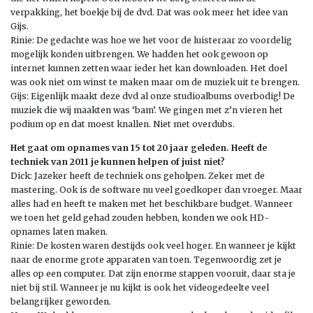
verpakking, het boekje bij de dvd. Dat was ook meer het idee van
Gijs.
Rinie: De gedachte was hoe we het voor de luisteraar zo voordelig
mogelijk konden uitbrengen. We hadden het ook gewoon op
internet kunnen zetten waar ieder het kan downloaden. Het doel
was ook niet om winst te maken maar om de muziek uit te brengen.
Gijs: Eigenlijk maakt deze dvd al onze studioalbums overbodig! De
muziek die wij maakten was ‘bam’. We gingen met z’n vieren het
podium op en dat moest knallen. Niet met overdubs.
Het gaat om opnames van 15 tot 20 jaar geleden. Heeft de
techniek van 2011 je kunnen helpen of juist niet?
Dick: Jazeker heeft de techniek ons geholpen. Zeker met de
mastering. Ook is de software nu veel goedkoper dan vroeger. Maar
alles had en heeft te maken met het beschikbare budget. Wanneer
we toen het geld gehad zouden hebben, konden we ook HD-
opnames laten maken.
Rinie: De kosten waren destijds ook veel hoger. En wanneer je kijkt
naar de enorme grote apparaten van toen. Tegenwoordig zet je
alles op een computer. Dat zijn enorme stappen vooruit, daar sta je
niet bij stil. Wanneer je nu kijkt is ook het videogedeelte veel
belangrijker geworden.