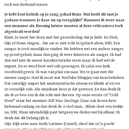
toch een liveband waren.
Je hebt best kritiek op je zang gehad Rinie. Wat heeft dit met je
gedaan wanneer je daar nu op terugkijkt? Wanneer ik weer naar
een nummer als
Burning
luister moeten al deze criticasters toch
afgestraft worden?
Rinie: Je moet het doen met het gereedschap dat je hebt. En Dick,
Gijs of Hans zingen… dat zat er niet echt in (gelach alom, HR). Een
zanger is toch moeilijk te vinden. We hebben wel een andere zanger
op proef gehad, maar dan ging ik weer luisteren als zanger. Ik had
dan wel niet de meest karakteristieke stem maar ik had wel de
impact. En er werd best wel vals gezongen. Ik zal je een leuk
voorbeeld geven. Ik was van plan om naar Yes te gaan met die
nieuwe zanger. Had ik eerst wat YouTube filmpjes van hem bekeken.
Dat ontstijgt amper het amateuristische niveau en klinkt af en toe
zo vreselijk vals. Als muzikant hoor je dat gewoon. En dan denk ik
als ik zo ben zou ik dat echt niet durven. Op onze eerste cd “Cold
Steel” staat het nummer
Kill Your Darlings.
Daar zak ik een keer
helemaal omlaag en dan denk ik: o God man… (Rinie doet een stukje
na, HR). Maar uiteindelijk past hetgeen we deden wel bij elkaar. Ik
denk dat dit belangrijk is.
Gijs: Kijk eens naar Andy Latimer (Camel), alsof dat zo’n goede