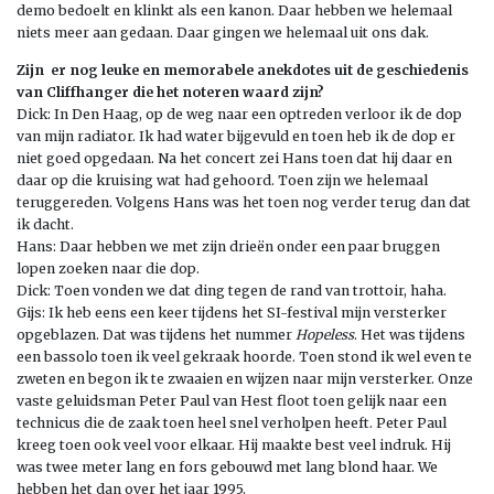
demo bedoelt en klinkt als een kanon. Daar hebben we helemaal
niets meer aan gedaan. Daar gingen we helemaal uit ons dak.
Zijn er nog leuke en memorabele anekdotes uit de geschiedenis
van Cliffhanger die het noteren waard zijn?
Dick: In Den Haag, op de weg naar een optreden verloor ik de dop
van mijn radiator. Ik had water bijgevuld en toen heb ik de dop er
niet goed opgedaan. Na het concert zei Hans toen dat hij daar en
daar op die kruising wat had gehoord. Toen zijn we helemaal
teruggereden. Volgens Hans was het toen nog verder terug dan dat
ik dacht.
Hans: Daar hebben we met zijn drieën onder een paar bruggen
lopen zoeken naar die dop.
Dick: Toen vonden we dat ding tegen de rand van trottoir, haha.
Gijs: Ik heb eens een keer tijdens het SI-festival mijn versterker
opgeblazen. Dat was tijdens het nummer
Hopeless
. Het was tijdens
een bassolo toen ik veel gekraak hoorde. Toen stond ik wel even te
zweten en begon ik te zwaaien en wijzen naar mijn versterker. Onze
vaste geluidsman Peter Paul van Hest floot toen gelijk naar een
technicus die de zaak toen heel snel verholpen heeft. Peter Paul
kreeg toen ook veel voor elkaar. Hij maakte best veel indruk. Hij
was twee meter lang en fors gebouwd met lang blond haar. We
hebben het dan over het jaar 1995.