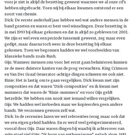
voor je ziet is altijd de bezetting geweest waarmee we al onze cd’s
hebben uitgebracht. Toen wij bij elkaar kwamen ontstond er een
soort van chemie.
Dick: De eerste anderhalf jaar hebben wel wat andere mensen in de
band gezeten en waren er best veel wisselingen. Deze bezetting is
in mei 1993 bij elkaar gekomen en dat is altijd zo gebleven tot 2001.
We zijn er wel even een periode tussenuit geweest, zeg maar even
gedipt, maar daarna toch weer in deze bezetting bij elkaar
gekomen. Toen we begonnen hadden we wel voorbeelden van
klassieke bands zoals Rush.
Gijs: Wanneer mensen ons voor het eerst gaan beluisteren kunnen
ze de meer duistere kanten van de prog verwachten. King Crimson
en Van Der Graaf Generator-achtige dingen schuwen we ook niet.
Rinie: Het is lastig om te gaan vergelijken. Dick kwam met zijn
composities en dat waren ‘Dick-composities’ en ik kwam met
nummers dat waren de ‘Rinie-nummers’ en voor Gijs geldt
hetzelfde. We hebben ons nooit met iemand willen vergelijken.
Gijs: We hadden wel invloeden maar we kopieerden geen andere
bands. We verzonnen gewoon zelf wat.
Dick: In de recensies lazen we wel referenties terug maar ook dat
we een eigen geluid hadden. En er werd veel geëxperimenteerd,
vooral door Gijs. Daar waren dingen bij waarbij ik achterover van
mijn stoel viel (Gijs: “ik hoop van enthousiasme”, gelach alom, HR).