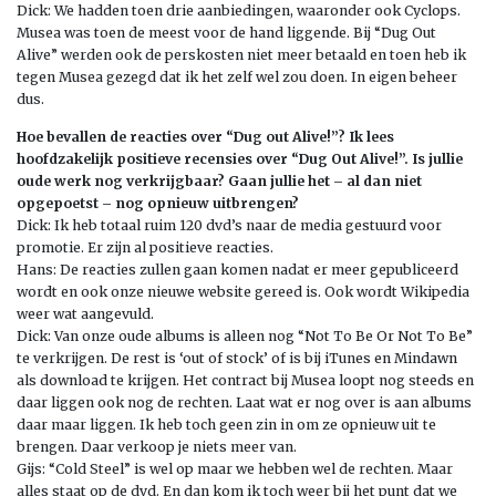
Dick: We hadden toen drie aanbiedingen, waaronder ook Cyclops.
Musea was toen de meest voor de hand liggende. Bij “Dug Out
Alive” werden ook de perskosten niet meer betaald en toen heb ik
tegen Musea gezegd dat ik het zelf wel zou doen. In eigen beheer
dus.
Hoe bevallen de reacties over “Dug out Alive!”? Ik lees
hoofdzakelijk positieve recensies over “Dug Out Alive!”. Is jullie
oude werk nog verkrijgbaar? Gaan jullie het – al dan niet
opgepoetst – nog opnieuw uitbrengen?
Dick: Ik heb totaal ruim 120 dvd’s naar de media gestuurd voor
promotie. Er zijn al positieve reacties.
Hans: De reacties zullen gaan komen nadat er meer gepubliceerd
wordt en ook onze nieuwe website gereed is. Ook wordt Wikipedia
weer wat aangevuld.
Dick: Van onze oude albums is alleen nog “Not To Be Or Not To Be”
te verkrijgen. De rest is ‘out of stock’ of is bij iTunes en Mindawn
als download te krijgen. Het contract bij Musea loopt nog steeds en
daar liggen ook nog de rechten. Laat wat er nog over is aan albums
daar maar liggen. Ik heb toch geen zin in om ze opnieuw uit te
brengen. Daar verkoop je niets meer van.
Gijs: “Cold Steel” is wel op maar we hebben wel de rechten. Maar
alles staat op de dvd. En dan kom ik toch weer bij het punt dat we