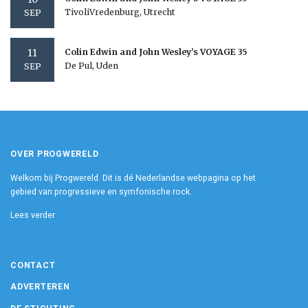
TivoliVredenburg, Utrecht
SEP
11
Colin Edwin and John Wesley’s VOYAGE 35
De Pul, Uden
SEP
OVER PROGWERELD
Welkom bij Progwereld. Dit is dé Nederlandse webpagina op het
gebied van progressieve en symfonische rock.
Lees verder
CONTACT
ADVERTEREN