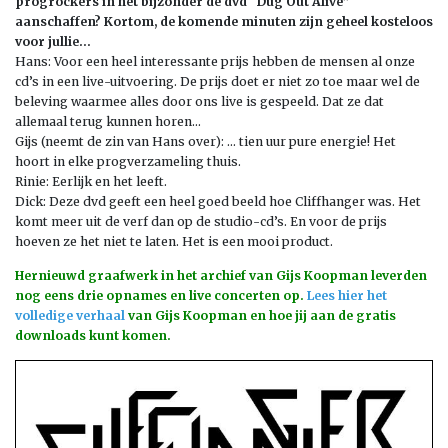
progrockers in het bijzonder de dvd “Dug Out Alive”
aanschaffen? Kortom, de komende minuten zijn geheel kosteloos
voor jullie…
Hans: Voor een heel interessante prijs hebben de mensen al onze
cd’s in een live-uitvoering. De prijs doet er niet zo toe maar wel de
beleving waarmee alles door ons live
is gespeeld. Dat ze dat
allemaal terug kunnen horen…
Gijs (neemt de zin van Hans over): … tien uur pure energie! Het
hoort in elke progverzameling thuis.
Rinie: Eerlijk en het leeft.
Dick: Deze dvd geeft een heel goed beeld hoe Cliffhanger was. Het
komt meer uit de verf dan op de studio-cd’s. En voor de prijs
hoeven ze het niet te laten. Het is een mooi product.
Hernieuwd graafwerk in het archief van Gijs Koopman leverden
nog eens drie opnames en live concerten op.
Lees hier het
volledige verhaal
van Gijs Koopman en hoe jij aan de gratis
downloads kunt komen.