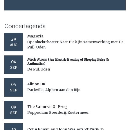
Concertagenda
Magoria
29
Openluchttheater Naat Piek (in samenwerking met De
AUG
Pul), Uden
Mick Moss (𝐀𝐧 𝐄𝐥𝐞𝐜𝐭𝐫𝐢𝐜 𝐄𝐯𝐞𝐧𝐢𝐧𝐠 𝐨𝐟 𝐒𝐥𝐞𝐞𝐩𝐢𝐧𝐠 𝐏𝐮𝐥𝐬𝐞 &
04
𝐀𝐧𝐭𝐢𝐦𝐚𝐭𝐭𝐞𝐫)
SEP
De Pul, Uden
04
Albion UK
Parkvilla, Alphen aan den Rijn
SEP
09
The Samurai Of Prog
Poppodium Boerderij, Zoetermeer
SEP
10
Colin Edwin and John Wesley’s VOYAGE 35