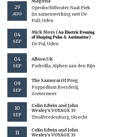
Magoria
29
Openluchttheater Naat Piek
AUG
(in samenwerking met De
Pul), Uden
Mick Moss (𝐀𝐧 𝐄𝐥𝐞𝐜𝐭𝐫𝐢𝐜 𝐄𝐯𝐞𝐧𝐢𝐧𝐠
04
𝐨𝐟 𝐒𝐥𝐞𝐞𝐩𝐢𝐧𝐠 𝐏𝐮𝐥𝐬𝐞 & 𝐀𝐧𝐭𝐢𝐦𝐚𝐭𝐭𝐞𝐫)
SEP
De Pul, Uden
04
Albion UK
SEP
Parkvilla, Alphen aan den Rijn
The Samurai Of Prog
09
Poppodium Boerderij,
SEP
Zoetermeer
Colin Edwin and John
10
Wesley’s VOYAGE 35
SEP
TivoliVredenburg, Utrecht
Colin Edwin and John
11
Wesley’s VOYAGE 35