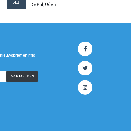
SEP
De Pul, Uden
 nieuwsbrief en mis
AANMELDEN