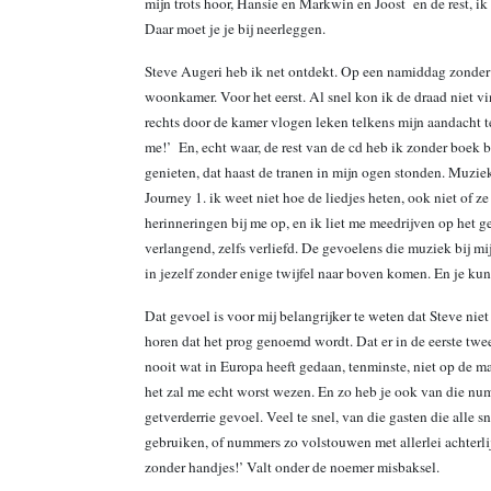
mijn trots hoor, Hansie en Markwin en Joost en de rest, ik w
Daar moet je je bij neerleggen.
Steve Augeri heb ik net ontdekt. Op een namiddag zonder 
woonkamer. Voor het eerst. Al snel kon ik de draad niet vi
rechts door de kamer vlogen leken telkens mijn aandacht te
me!’ En, echt waar, de rest van de cd heb ik zonder boek b
genieten, dat haast de tranen in mijn ogen stonden. Muziek 
Journey 1. ik weet niet hoe de liedjes heten, ook niet of z
herinneringen bij me op, en ik liet me meedrijven op het 
verlangend, zelfs verliefd. De gevoelens die muziek bij mij
in jezelf zonder enige twijfel naar boven komen. En je kunt
Dat gevoel is voor mij belangrijker te weten dat Steve nie
horen dat het prog genoemd wordt. Dat er in de eerste twe
nooit wat in Europa heeft gedaan, tenminste, niet op de m
het zal me echt worst wezen. En zo heb je ook van die num
getverderrie gevoel. Veel te snel, van die gasten die alle
gebruiken, of nummers zo volstouwen met allerlei achterli
zonder handjes!’ Valt onder de noemer misbaksel.