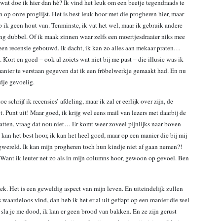
 wat doe ik hier dan hè? Ik vind het leuk om een beetje tegendraads te
en op onze proglijst. Het is best leuk hoor met die progheren hier, maar
 ik geen hout van. Tenminste, ik vat het wel, maar ik gebruik andere
ong dubbel. Of ik maak zinnen waar zelfs een moertjesdraaier niks mee
een recensie gebouwd. Ik dacht, ik kan zo alles aan mekaar praten…
 Kort en goed – ook al zoiets wat niet bij me past – die illusie was ik
manier te verstaan gegeven dat ik een fröbelwerkje gemaakt had. En nu
jdje gevoelig.
schrijf ik recensies’ afdeling, maar ik zal er eerlijk over zijn, de
 Punt uit! Maar goed, ik krijg wel eens mail van lezers met daarbij de
hatten, vraag dat nou niet… Er komt weer zoveel pijnlijks naar boven
kan het best hoor, ik kan het heel goed, maar op een manier die bij mij
ogwereld. Ik kan mijn progheren toch hun kindje niet af gaan nemen?!
Want ik leuter net zo als in mijn columns hoor, gewoon op gevoel. Ben
ek. Het is een geweldig aspect van mijn leven. En uiteindelijk zullen
 waardeloos vind, dan heb ik het er al uit geflapt op een manier die wel
 sla je me dood, ik kan er geen brood van bakken. En ze zijn gerust