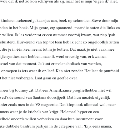
ou dat ik net zo kon schrijven als zij, maar het is mijn ‘eigen ik’ niet.
kinderen, schemerig, kaarsjes aan, boek op schoot, en Steve door mijn
nden in het boek. Mijn genre, erg spannend, maar die noten die links en
 willen. Ik las verder tot er een nummer voorbij kwam, wat riep ‘pak
eluisterd. Huiverend van top tot teen heb ik echt zo ongelooflijk zitten
die je in één keer neemt tot in je botten. Dat maak je niet vaak mee.
e ijle synthesizers hebben, maar ik werd er rustig van, er kwamen
gevoel van dat moment. Je kunt er melancholisch van worden,
 oproepen is iets waar ik op leef. Kan niet zonder. Het laat de puurheid
 het niet verbergen. Laat gaan en geef je over.
t meer bij Journey zit. Dat een Amerikaanse progliefhebber niet wil
e cd’s de sound van Santana doorsijpelt. Dat hun muziek eigenlijk
anier zoals men in de VS reageerde. Dat klopt ook allemaal wel, maar
mers waar je de kriebels van krijgt. Helemaal hyper en een
 snelheidsrecords willen verbreken en daar hun instrument voor
jke dubbele basdrum partijen in de categorie van: ‘kijk eens mama,