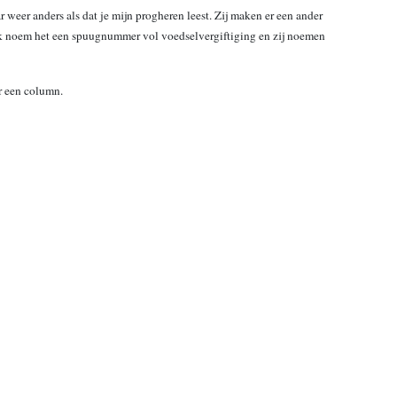
 weer anders als dat je mijn progheren leest. Zij maken er een ander
. Ik noem het een spuugnummer vol voedselvergiftiging en zij noemen
r een column.