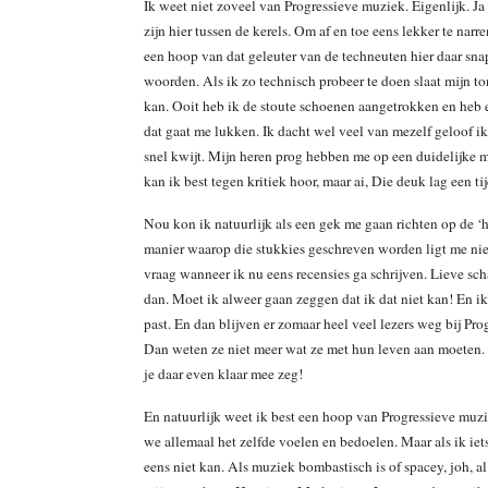
Ik weet niet zoveel van Progressieve muziek. Eigenlijk. Ja
zijn hier tussen de kerels. Om af en toe eens lekker te narr
een hoop van dat geleuter van de techneuten hier daar snap
woorden. Als ik zo technisch probeer te doen slaat mijn t
kan. Ooit heb ik de stoute schoenen aangetrokken en heb 
dat gaat me lukken. Ik dacht wel veel van mezelf geloof ik.
snel kwijt. Mijn heren prog hebben me op een duidelijke 
kan ik best tegen kritiek hoor, maar ai, Die deuk lag een ti
Nou kon ik natuurlijk als een gek me gaan richten op de ‘hoe 
manier waarop die stukkies geschreven worden ligt me niet.
vraag wanneer ik nu eens recensies ga schrijven. Lieve sc
dan. Moet ik alweer gaan zeggen dat ik dat niet kan! En ik 
past. En dan blijven er zomaar heel veel lezers weg bij Pr
Dan weten ze niet meer wat ze met hun leven aan moeten. 
je daar even klaar mee zeg!
En natuurlijk weet ik best een hoop van Progressieve muzi
we allemaal het zelfde voelen en bedoelen. Maar als ik iets
eens niet kan. Als muziek bombastisch is of spacey, joh, al