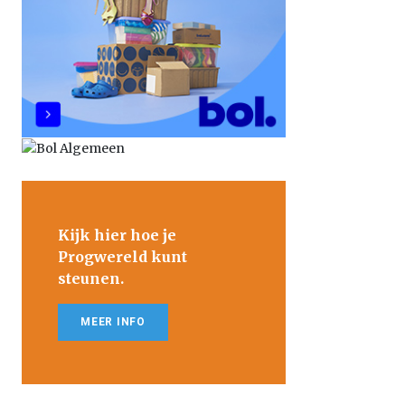
Kijk hier hoe je
Progwereld kunt
steunen.
MEER INFO