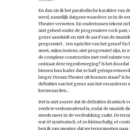
En dan zie ik het parabolische karakter van d
werd, namelijk datgene waardoor ze in de ee
Theater verweten. En ondertussen tekent zich
niet geheel onder de progressieve rock past,
genre aanduidt en niet de aard van de muziek
progressief… ten opzichte van het genre! En h
moet, mijns inziens, niet progressief zijn, in
de complexe constructies met veel ruimte vo
ontstaat deze tegenbeweging? Is het doordat
binnen hun kader dat ze half geïmproviseer
langer Dream Theater uit kunnen staan? Is he
definities van het genre aan het veranderen o
kernwaarden…
Het is niet zozeer dat de definities drastisch 
reeds te veelomvattend is, zodat de muziek d
steeds meer in de verdrukking raakt. De ter
wat óf symfonisch, of zo kleinschalig of contr
ben ik van mening dat we terugmoeten naar ee