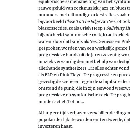
equilibrische samensmelting van het symfoni
rauwe geluid van rockmuziek, jazz en blues t
nummers met uitbundige orkestraties, vaak me
bijvoorbeeld
Close To The Edge
van Yes, of ook
blazerssecties, zoals Uriah Heep’s
Salisbury Hi
bijvoorbeeld symfonische rock, krautrock et
waren; doordat bands als Yes, Genesis en Pin
gesproken worden van een werkelijk genre, 
progressieve bands uit de jaren zeventig wor
muziek vervaardigden met behulp van destijd
allerhande synthesizers. Dit alles echter von
als ELP en Pink Floyd. De progressie en pur
gevestigde scene en tegen de schijnbare dec
ontstond de punk, die in zijn eenvoud weerw
progressieve en symfonische rock. De prog bl
minder actief. Tot nu…
Al langere tijd verbazen verschillende dingen 
populairder lijkt te worden en, ten tweede, dat
inverteren haast.