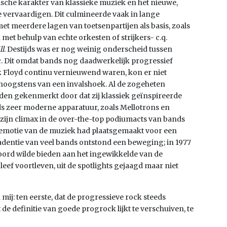
sche karakter van klassieke muziek en het nieuwe,
e vervaardigen. Dit culmineerde vaak in lange
t meerdere lagen van toetsenpartijen als basis, zoals
 met behulp van echte orkesten of strijkers- c.q.
ll
. Destijds was er nog weinig onderscheid tussen
c. Dit omdat bands nog daadwerkelijk progressief
k Floyd continu vernieuwend waren, kon er niet
hoogstens van een invalshoek. Al de zogeheten
den gekenmerkt door dat zij klassiek geïnspireerde
s zeer moderne apparatuur, zoals Mellotrons en
d zijn climax in de over-the-top podiumacts van bands
e emotie van de muziek had plaatsgemaakt voor een
adentie van veel bands ontstond een beweging; in 1977
oord wilde bieden aan het ingewikkelde van de
eef voortleven, uit de spotlights gejaagd maar niet
mij: ten eerste, dat de progressieve rock steeds
 de definitie van goede progrock lijkt te verschuiven, te