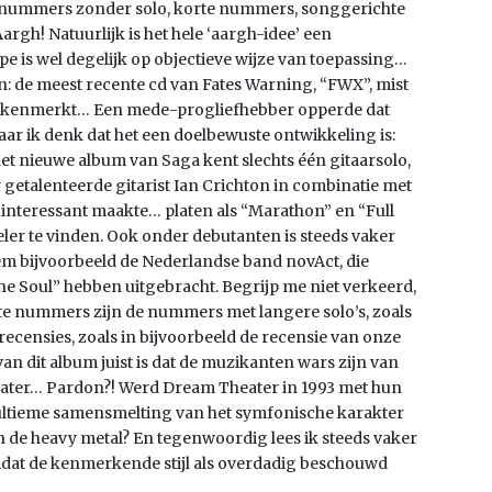
: nummers zonder solo, korte nummers, songgerichte
gh! Natuurlijk is het hele ‘aargh-idee’ een
e is wel degelijk op objectieve wijze van toepassing…
: de meest recente cd van Fates Warning, “FWX”, mist
zo kenmerkt… Een mede-progliefhebber opperde dat
ar ik denk dat het een doelbewuste ontwikkeling is:
et nieuwe album van Saga kent slechts één gitaarsolo,
er getalenteerde gitarist Ian Crichton in combinatie met
a interessant maakte… platen als “Marathon” en “Full
eler te vinden. Ook onder debutanten is steeds vaker
em bijvoorbeeld de Nederlandse band novAct, die
e Soul” hebben uitgebracht. Begrijp me niet verkeerd,
iete nummers zijn de nummers met langere solo’s, zoals
 recensies, zoals in bijvoorbeeld de recensie van onze
an dit album juist is dat de muzikanten wars zijn van
ater… Pardon?! Werd Dream Theater in 1993 met hun
 ultieme samensmelting van het symfonische karakter
n de heavy metal? En tegenwoordig lees ik steeds vaker
dat de kenmerkende stijl als overdadig beschouwd