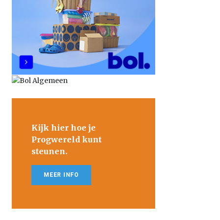
Kijk hier hoe je
Progwereld kunt
steunen.
MEER INFO