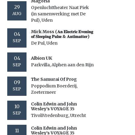
Magoria
29
Openluchttheater Naat Piek
AUG
(in samenwerking met De
Pul), Uden
Mick Moss (𝐀𝐧 𝐄𝐥𝐞𝐜𝐭𝐫𝐢𝐜 𝐄𝐯𝐞𝐧𝐢𝐧𝐠
04
𝐨𝐟 𝐒𝐥𝐞𝐞𝐩𝐢𝐧𝐠 𝐏𝐮𝐥𝐬𝐞 & 𝐀𝐧𝐭𝐢𝐦𝐚𝐭𝐭𝐞𝐫)
SEP
De Pul, Uden
04
Albion UK
SEP
Parkvilla, Alphen aan den Rijn
The Samurai Of Prog
09
Poppodium Boerderij,
SEP
Zoetermeer
Colin Edwin and John
10
Wesley’s VOYAGE 35
SEP
TivoliVredenburg, Utrecht
Colin Edwin and John
11
Wesley’s VOYAGE 35