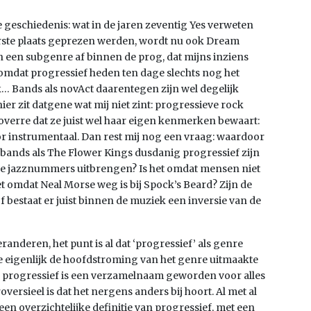
e geschiedenis: wat in de jaren zeventig Yes verweten
rste plaats geprezen werden, wordt nu ook Dream
 een subgenre af binnen de prog, dat mijns inziens
 omdat progressief heden ten dage slechts nog het
… Bands als novAct daarentegen zijn wel degelijk
ier zit datgene wat mij niet zint: progressieve rock
 zoverre dat ze juist wel haar eigen kenmerken bewaart:
or instrumentaal. Dan rest mij nog een vraag: waardoor
 bands als The Flower Kings dusdanig progressief zijn
de jazznummers uitbrengen? Is het omdat mensen niet
t omdat Neal Morse weg is bij Spock’s Beard? Zijn de
f bestaat er juist binnen de muziek een inversie van de
veranderen, het punt is al dat ‘progressief’ als genre
ie eigenlijk de hoofdstroming van het genre uitmaakte
m progressief is een verzamelnaam geworden voor alles
oversieel is dat het nergens anders bij hoort. Al met al
n overzichtelijke definitie van progressief, met een