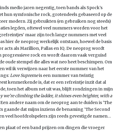
 sinds medio jaren negentig, toen bands als Spock’s
t hun symfonische rock, grotendeels gebaseerd op de
zeer modern. Zij gebruikten (en gebruiken nog steeds)
raties legden, oftewel veel nummers worden voor het
freintjes’ maar zijn toch lange nummers met veel
pas hier de neoprog werkelijk ontstaan, hoewel de basis
or acts als Marillion, Pallas en IQ. De neoprog wordt
van progressieve rock en wordt daarom vaak verguisd
de oude stempel die alles wat neo heet beschimpen. Om
en wil ik verwijzen naar het eerste nummer van het
ings:
Love Supreme
is een nummer van twintig
est kenmerkende is, dat er een refreintje inzit dat al
e, toen het album net uit was, blijft rondzingen in mijn
ay we’re climbing the ladder, it shines even brighter, with a
. Een andere naam om de neoprog aan te duiden is ‘The
ets gaande dat mijns inziens de benaming ‘The Second
en veel hoofdrolspelers zijn reeds gevestigde namen…
 een plaat of een band prijzen om dingen die vroeger