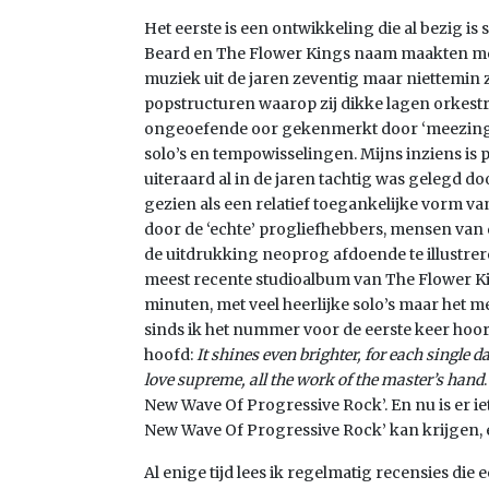
Het eerste is een ontwikkeling die al bezig is
Beard en The Flower Kings naam maakten me
muziek uit de jaren zeventig maar niettemin 
popstructuren waarop zij dikke lagen orkest
ongeoefende oor gekenmerkt door ‘meezingre
solo’s en tempowisselingen. Mijns inziens is 
uiteraard al in de jaren tachtig was gelegd do
gezien als een relatief toegankelijke vorm 
door de ‘echte’ progliefhebbers, mensen van 
de uitdrukking neoprog afdoende te illustrer
meest recente studioalbum van The Flower K
minuten, met veel heerlijke solo’s maar het me
sinds ik het nummer voor de eerste keer hoord
hoofd:
It shines even brighter, for each single d
love supreme, all the work of the master’s hand
New Wave Of Progressive Rock’. En nu is er i
New Wave Of Progressive Rock’ kan krijgen, 
Al enige tijd lees ik regelmatig recensies die