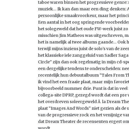
taboe waren binnen het progressieve genre
muziek… Ik kan dan maar een ding denken: Aar
persoonlijke smaakvoorkeur, maar het princip
Een aantal in het oog springende voorbeelden
het sologeweld dat het oude FW-werk juist 
misschien Jim Matheos was uitgeschreven, ma
het is namelijk al twee albums gaande… Ook h
terwijl mijns inziens juist de solo’s van de ze
het klassieke iele zanggeluid van Sadler Sag
Circle” zijn dan ook regelmatig in mijn cd-sp
een dergelijke tendens te onderscheiden: ne
recentelijk hun debuutalbuum “Tales From Th
ik vind het een fraaie plaat, maar mijn favor
bijvoorbeeld nummer drie. Punt is dat in veel
collega-site DPRP, gezegd wordt dat een pre v
het overdreven soleergeweld Ã la Dream The
plaat “Images And Words” niet gezien als de
van de progressieve rock en het venijnige va
dat Dream Theater de recensenten ergert om
wordt…