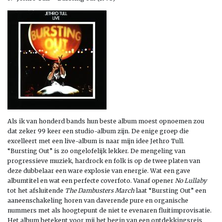
Als ik van honderd bands hun beste album moest opnoemen zou
dat zeker 99 keer een studio-album zijn. De enige groep die
excelleert met een live-album is naar mijn idee Jethro Tull.
“Bursting Out” is zo ongelofelijk lekker. De mengeling van
progressieve muziek, hardrock en folk is op de twee platen van
deze dubbelaar een ware explosie van energie. Wat een gave
albumtitel en wat een perfecte coverfoto. Vanaf opener
No Lullaby
tot het afsluitende
The Dambusters March
laat “Bursting Out” een
aaneenschakeling horen van daverende pure en organische
nummers met als hoogtepunt de niet te evenaren fluitimprovisatie.
Het album betekent voor mij het begin van een ontdekkingsreis