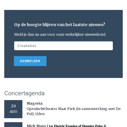
Op de hoogte blijven van het laatste nieuws?
Meld je dan nu aan voor onze wekelijkse nieuwsbrief.
AANMELDEN
Concertagenda
Magoria
29
Openluchttheater Naat Piek (in samenwerking met De
AUG
Pul), Uden
Mick Moss (𝐀𝐧 𝐄𝐥𝐞𝐜𝐭𝐫𝐢𝐜 𝐄𝐯𝐞𝐧𝐢𝐧𝐠 𝐨𝐟 𝐒𝐥𝐞𝐞𝐩𝐢𝐧𝐠 𝐏𝐮𝐥𝐬𝐞 &