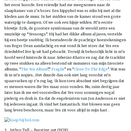
het eerst hoorde. Een vriendje had me meegnomen naar de
slaapkamer van z’n broer. Een hippyhol was er niks bij met al die
kleden aan de muur. In het midden van de kamer stond een grote
waterpijp te dampen. Of we ook een hijsje wilden. M’n eerste
blowtje. Erik, de grootste symfomaan van de wereld zette een
muziekje op “Yessongs”. Hij had het dikke album al jaren, vertelde
hij een beetje snobbig. Ik bestudeerde de prachtige hoestekeningen
van Roger Dean aandachtig en wat vond ik het stoer dat Yes een
driedubbel live lp uit had gebracht. Terwijl ik behoorlijk licht in m’n
hoofd werd luisterde ik naar
Seberian Khatru
en zag dat de tracklist
op twee stukken na alleen bestond uit nummers van mijn favoriete
albums, “
The Yes Album
”,”
Fragile
” en “
Close To The Edge
”. Wat was
ik in m’n nopjes…Het duurde dan ook niet lang voordat m’n
spaarvarken op z’n rug lag. Ik kon toen absoluut niet begrijpen dat
er mensen waren die Yes maar zozo vonden. Nu, ruim dertig jaar
later kan ik me wel voorstellen dat Yes voor sommigen nogal
pielerig en druk is. En dat de engelenstem van Jon Anderson er niet
bij iedereen ingaat. Ik vind het fantastisch. Het blowen was geen
lang leven beschoren, maar Yes zit voor altijd in mijn hart .
3. Jethro Tull – Bursting out (1978)