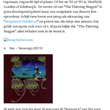
tegenaan, ongeacht tijd of plaats. Of het nu ’83 of ’87 is, Sheffield,
Londen of Edinburgh. De eerste cd van “The Thieving Magpie” is
geen doorlopend geheel maar een compilatie van diverse live-
optredens. Schijf twee bevat een integrale uitvoering van
“
Misplaced Childhood
” en geloof me, die wil je niet missen. Dat
geldt overigens ook voor cd 1. Al jaren blijkt dat “The Thieving
Magpie” alles behalve zout in de wond is.
4. Yes – Yessongs (1973)
Ik weet nog precies waar ik was toen ik “Yessongs” van Yes voor