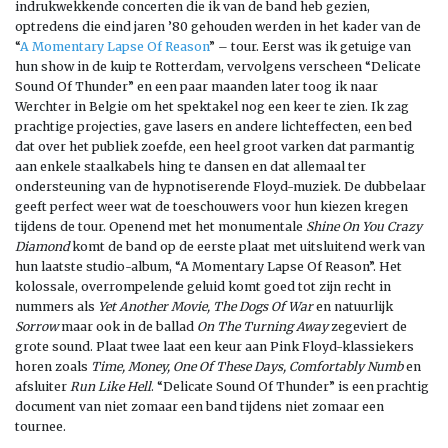
indrukwekkende concerten die ik van de band heb gezien,
optredens die eind jaren ’80 gehouden werden in het kader van de
“
A Momentary Lapse Of Reason
” – tour. Eerst was ik getuige van
hun show in de kuip te Rotterdam, vervolgens verscheen “Delicate
Sound Of Thunder” en een paar maanden later toog ik naar
Werchter in Belgie om het spektakel nog een keer te zien. Ik zag
prachtige projecties, gave lasers en andere lichteffecten, een bed
dat over het publiek zoefde, een heel groot varken dat parmantig
aan enkele staalkabels hing te dansen en dat allemaal ter
ondersteuning van de hypnotiserende Floyd-muziek. De dubbelaar
geeft perfect weer wat de toeschouwers voor hun kiezen kregen
tijdens de tour. Openend met het monumentale
Shine On You Crazy
Diamond
komt de band op de eerste plaat met uitsluitend werk van
hun laatste studio-album, “A Momentary Lapse Of Reason”. Het
kolossale, overrompelende geluid komt goed tot zijn recht in
nummers als
Yet Another Movie, The Dogs Of War
en natuurlijk
Sorrow
maar ook in de ballad
On The Turning Away
zegeviert de
grote sound. Plaat twee laat een keur aan Pink Floyd-klassiekers
horen zoals
Time, Money, One Of These Days, Comfortably Numb
en
afsluiter
Run Like Hell
. “Delicate Sound Of Thunder” is een prachtig
document van niet zomaar een band tijdens niet zomaar een
tournee.