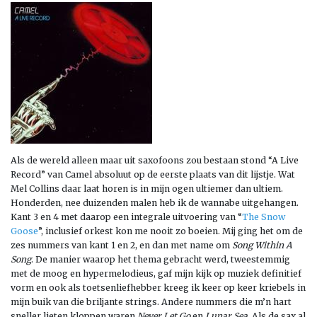
Als de wereld alleen maar uit saxofoons zou bestaan stond “A Live
Record” van Camel absoluut op de eerste plaats van dit lijstje. Wat
Mel Collins daar laat horen is in mijn ogen ultiemer dan ultiem.
Honderden, nee duizenden malen heb ik de wannabe uitgehangen.
Kant 3 en 4 met daarop een integrale uitvoering van “
The Snow
Goose
”, inclusief orkest kon me nooit zo boeien. Mij ging het om de
zes nummers van kant 1 en 2, en dan met name om
Song Within A
Song
. De manier waarop het thema gebracht werd, tweestemmig
met de moog en hypermelodieus, gaf mijn kijk op muziek definitief
vorm en ook als toetsenliefhebber kreeg ik keer op keer kriebels in
mijn buik van die briljante strings. Andere nummers die m’n hart
sneller lieten kloppen waren
Never Let Go
en
Lunar Sea
. Als de sax al