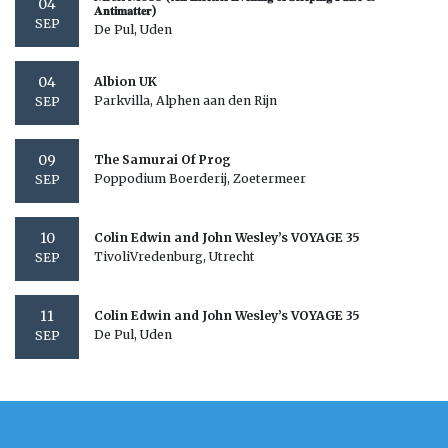
04
𝐀𝐧𝐭𝐢𝐦𝐚𝐭𝐭𝐞𝐫)
SEP
De Pul, Uden
04
Albion UK
Parkvilla, Alphen aan den Rijn
SEP
09
The Samurai Of Prog
Poppodium Boerderij, Zoetermeer
SEP
10
Colin Edwin and John Wesley’s VOYAGE 35
TivoliVredenburg, Utrecht
SEP
11
Colin Edwin and John Wesley’s VOYAGE 35
De Pul, Uden
SEP