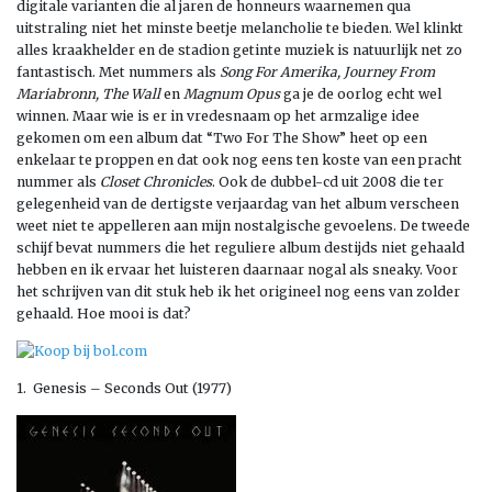
digitale varianten die al jaren de honneurs waarnemen qua
uitstraling niet het minste beetje melancholie te bieden. Wel klinkt
alles kraakhelder en de stadion getinte muziek is natuurlijk net zo
fantastisch. Met nummers als
Song For Amerika, Journey From
Mariabronn, The Wall
en
Magnum Opus
ga je de oorlog echt wel
winnen. Maar wie is er in vredesnaam op het armzalige idee
gekomen om een album dat “Two For The Show” heet op een
enkelaar te proppen en dat ook nog eens ten koste van een pracht
nummer als
Closet Chronicles
. Ook de dubbel-cd uit 2008 die ter
gelegenheid van de dertigste verjaardag van het album verscheen
weet niet te appelleren aan mijn nostalgische gevoelens. De tweede
schijf bevat nummers die het reguliere album destijds niet gehaald
hebben en ik ervaar het luisteren daarnaar nogal als sneaky. Voor
het schrijven van dit stuk heb ik het origineel nog eens van zolder
gehaald. Hoe mooi is dat?
1. Genesis – Seconds Out (1977)