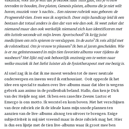
vakantie, voor als je wilt dat je bezoek naar huis gaat, om je vrouw
tevreden te houden, live platen, Genesis platen, albums die je niet wilt
horen, muziek voor ’s nachts… Een nieuwe rubriek was geboren: de
Progwereld-tien. Even was ik sceptisch. Door mijn handicap leid ik een
bestaan dat totaal anders is dan dat van wie dan ook. Ik weet zeker dat
niemand maar dan ook werkelijk niemand zich kan identificeren met
één luttele seconde uit mijn leven. Sportschool? Ik krijg juist
medicijnen om m’n spieren te verslappen. In de auto? Ik reis altijd met
de rolstoeltaxi. Om je vrouw te pleasen? Ik ben al jaren gescheiden. Wie
is er nu geïnteresseerd in mijn tien favoriete albums voor tijdens de
wasbeurt? Het lijkt mij ook behoorlijk onzinnig om te weten naar
welke muziek ik het liefst luister als de fysiotherapeut met me bezig is.
Al snel zag ik in dat ik me moest wenden tot de meer neutrale
onderwerpen en ineens werd ik enthousiast. Ooit opperde ik het
idee een special te maken over live-albums maar dat idee is wegens
gebrek aan animo in de prullenbak beland. Hallo, dan ken je Dick
van der Heijde nog niet. Ik ben een rasechte Zeeuw. Luctor et
Emergo is ons motto. Ik worstel en kom boven. Met het verschijnen
van deze rubriek zie ik de ideale kans mijn snode plannen ten
aanzien van de live-albums alsnog ten uitvoer te brengen. Enige
subjectiviteit is mij niet vreemd maar in deze rubriek mag het. Hier
is dus een lijstje met de tien live-albums waar ik groot mee ben