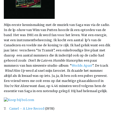
Mijn eerste kennismaking met de muziek van Saga was via de radio.
In de lp-show van Wim van Putten hoorde ik een optreden van de
band. Het was 1981 en ik werd fan voor het leven. Wat een energie,
wat een instrumentbeheersing. Ik kocht een aantal lp’s van de
Canadezen en voelde me de koning te rijk. Ik had geluk want een dik
jaar later verscheen “In Transit”, een enkelvoudige live plaat met
daarop een aantal nummers die ik indertijd ook op de radio had
gehoord zoals
Don’t Be Late
en
Humble Stance
plus een paar
nummers van hun nieuwste studio-album “
Worlds Apart
”. De track
Wind Him Up
werd al snel mijn favoriet. Ik draaide het nummer
altijd als ik kwaad was op iets. Ja, ja, ik ben ook een puber geweest.
Een vriend wees me ooit eens op dat machtige gitaarakkoord in
You’re Not Alone
want daar, op 4.46 minuten werd volgens hem de
essentie van Saga in een notendop gelegd. Hij had helemaal gelijk.
7.
Camel – A Live Record
(1978)