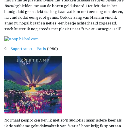
met name de plaatkantvullende stukken
Scheherazade
en
Ashes Are
Burning
hielden me aan de boxen gekluisterd. Het feit dat in het
bandgeluid geen elektrische gitaar zat kon me toen nog niet deren,
nu vind ik dat een groot gemis. Ook de zang van Haslam vind ik
anno nu nogal braaf en netjes, een beetje achterhaald zogezegd.
Toch luister ik nog steeds met plezier naar “Live at Carnegie Hall”.
9.
Supertramp – Paris
(1980)
Normaal gesproken ben ik niet zo’n audiofiel maar iedere keer als
ik de sublieme geluidskwaliteit van “Paris” hoor krijg ik spontaan