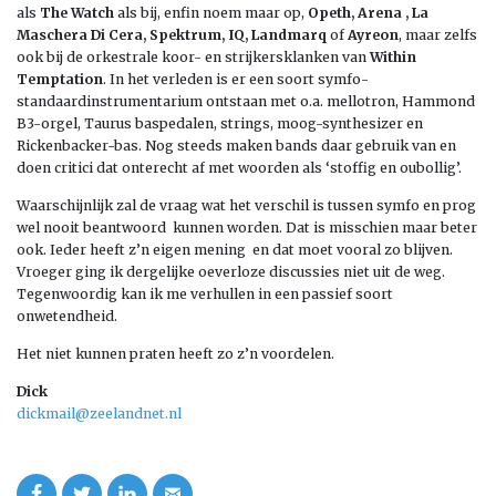
als
The Watch
als bij, enfin noem maar op,
Opeth, Arena , La
Maschera Di Cera, Spektrum, IQ, Landmarq
of
Ayreon
, maar zelfs
ook bij de orkestrale koor- en strijkersklanken van
Within
Temptation
. In het verleden is er een soort symfo-
standaardinstrumentarium ontstaan met o.a. mellotron, Hammond
B3-orgel, Taurus baspedalen, strings, moog-synthesizer en
Rickenbacker-bas. Nog steeds maken bands daar gebruik van en
doen critici dat onterecht af met woorden als ‘stoffig en oubollig’.
Waarschijnlijk zal de vraag wat het verschil is tussen symfo en prog
wel nooit beantwoord kunnen worden. Dat is misschien maar beter
ook. Ieder heeft z’n eigen mening en dat moet vooral zo blijven.
Vroeger ging ik dergelijke oeverloze discussies niet uit de weg.
Tegenwoordig kan ik me verhullen in een passief soort
onwetendheid.
Het niet kunnen praten heeft zo z’n voordelen.
Dick
dickmail@zeelandnet.nl