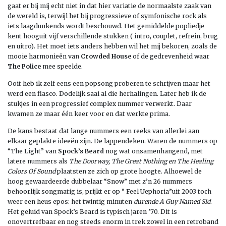
gaat er bij mij echt niet in dat hier variatie de normaalste zaak van
de wereld is, terwijl het bij progressieve of symfonische rock als
iets laagdunkends wordt beschouwd. Het gemiddelde popliedje
kent hooguit vijf verschillende stukken ( intro, couplet, refrein, brug
en uitro). Het moet iets anders hebben wil het mij bekoren, zoals de
mooie harmonieën van
Crowded House
of de gedrevenheid waar
The Police
mee speelde.
Ooit heb ik zelf eens een popsong proberen te schrijven maar het
werd een fiasco. Dodelijk saai al die herhalingen. Later heb ik de
stukjes in een progressief complex nummer verwerkt. Daar
kwamen ze maar één keer voor en dat werkte prima.
De kans bestaat dat lange nummers een reeks van allerlei aan
elkaar geplakte ideeën zijn. De lappendeken. Waren de nummers op
“The Light” van
Spock’s Beard
nog wat onsamenhangend, met
latere nummers als
The Doorway, The Great Nothing en The Healing
Colors Of Sound
plaatsten ze zich op grote hoogte. Alhoewel de
hoog gewaardeerde dubbelaar “Snow” met z’n 26 nummers
behoorlijk songmatig is, prijkt er op ” Feel Uephoria”uit 2003 toch
weer een heus epos: het twintig minuten
durende A Guy Named Sid
.
Het geluid van Spock’s Beard is typisch jaren ’70. Dit is
onovertrefbaar en nog steeds enorm in trek zowel in een retroband