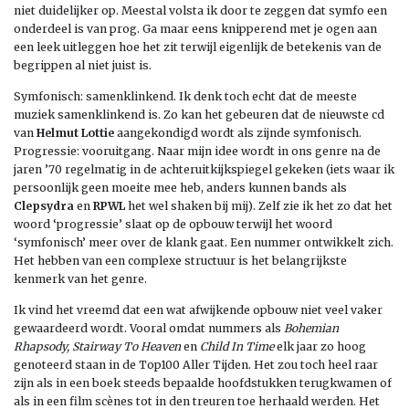
niet duidelijker op. Meestal volsta ik door te zeggen dat symfo een
onderdeel is van prog. Ga maar eens knipperend met je ogen aan
een leek uitleggen hoe het zit terwijl eigenlijk de betekenis van de
begrippen al niet juist is.
Symfonisch: samenklinkend. Ik denk toch echt dat de meeste
muziek samenklinkend is. Zo kan het gebeuren dat de nieuwste cd
van
Helmut Lottie
aangekondigd wordt als zijnde symfonisch.
Progressie: vooruitgang. Naar mijn idee wordt in ons genre na de
jaren ’70 regelmatig in de achteruitkijkspiegel gekeken (iets waar ik
persoonlijk geen moeite mee heb, anders kunnen bands als
Clepsydra
en
RPWL
het wel shaken bij mij). Zelf zie ik het zo dat het
woord ‘progressie’ slaat op de opbouw terwijl het woord
‘symfonisch’ meer over de klank gaat. Een nummer ontwikkelt zich.
Het hebben van een complexe structuur is het belangrijkste
kenmerk van het genre.
Ik vind het vreemd dat een wat afwijkende opbouw niet veel vaker
gewaardeerd wordt. Vooral omdat nummers als
Bohemian
Rhapsody, Stairway To Heaven
en
Child In Time
elk jaar zo hoog
genoteerd staan in de Top100 Aller Tijden. Het zou toch heel raar
zijn als in een boek steeds bepaalde hoofdstukken terugkwamen of
als in een film scènes tot in den treuren toe herhaald werden. Het