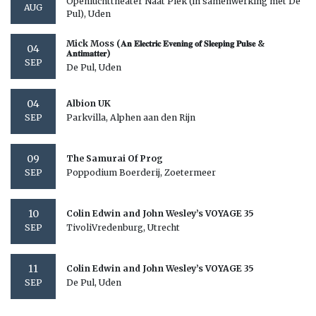
Openluchttheater Naat Piek (in samenwerking met De
AUG
Pul), Uden
Mick Moss (𝐀𝐧 𝐄𝐥𝐞𝐜𝐭𝐫𝐢𝐜 𝐄𝐯𝐞𝐧𝐢𝐧𝐠 𝐨𝐟 𝐒𝐥𝐞𝐞𝐩𝐢𝐧𝐠 𝐏𝐮𝐥𝐬𝐞 &
04
𝐀𝐧𝐭𝐢𝐦𝐚𝐭𝐭𝐞𝐫)
SEP
De Pul, Uden
04
Albion UK
Parkvilla, Alphen aan den Rijn
SEP
09
The Samurai Of Prog
Poppodium Boerderij, Zoetermeer
SEP
10
Colin Edwin and John Wesley’s VOYAGE 35
TivoliVredenburg, Utrecht
SEP
11
Colin Edwin and John Wesley’s VOYAGE 35
De Pul, Uden
SEP