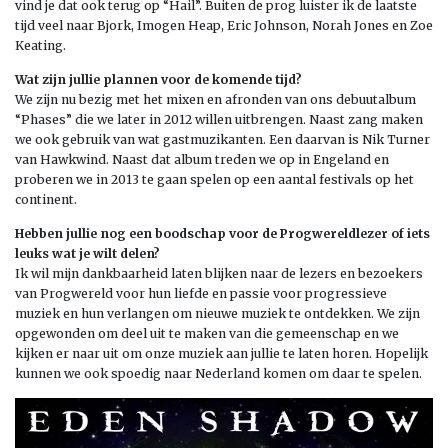
vind je dat ook terug op “Hail”. Buiten de prog luister ik de laatste
tijd veel naar Bjork, Imogen Heap, Eric Johnson, Norah Jones en Zoe
Keating.
Wat zijn jullie plannen voor de komende tijd?
We zijn nu bezig met het mixen en afronden van ons debuutalbum
“Phases” die we later in 2012 willen uitbrengen. Naast zang maken
we ook gebruik van wat gastmuzikanten. Een daarvan is Nik Turner
van Hawkwind. Naast dat album treden we op in Engeland en
proberen we in 2013 te gaan spelen op een aantal festivals op het
continent.
Hebben jullie nog een boodschap voor de Progwereldlezer of iets
leuks wat je wilt delen?
Ik wil mijn dankbaarheid laten blijken naar de lezers en bezoekers
van Progwereld voor hun liefde en passie voor progressieve
muziek en hun verlangen om nieuwe muziek te ontdekken. We zijn
opgewonden om deel uit te maken van die gemeenschap en we
kijken er naar uit om onze muziek aan jullie te laten horen. Hopelijk
kunnen we ook spoedig naar Nederland komen om daar te spelen.