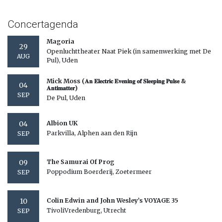
Concertagenda
Magoria
29
Openluchttheater Naat Piek (in samenwerking met De
AUG
Pul), Uden
Mick Moss (𝐀𝐧 𝐄𝐥𝐞𝐜𝐭𝐫𝐢𝐜 𝐄𝐯𝐞𝐧𝐢𝐧𝐠 𝐨𝐟 𝐒𝐥𝐞𝐞𝐩𝐢𝐧𝐠 𝐏𝐮𝐥𝐬𝐞 &
04
𝐀𝐧𝐭𝐢𝐦𝐚𝐭𝐭𝐞𝐫)
SEP
De Pul, Uden
04
Albion UK
Parkvilla, Alphen aan den Rijn
SEP
09
The Samurai Of Prog
Poppodium Boerderij, Zoetermeer
SEP
10
Colin Edwin and John Wesley’s VOYAGE 35
TivoliVredenburg, Utrecht
SEP