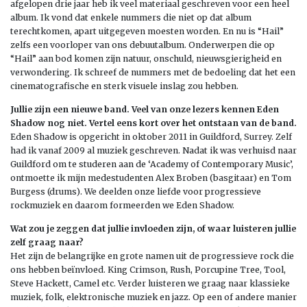
afgelopen drie jaar heb ik veel materiaal geschreven voor een heel
album. Ik vond dat enkele nummers die niet op dat album
terechtkomen, apart uitgegeven moesten worden. En nu is “Hail”
zelfs een voorloper van ons debuutalbum. Onderwerpen die op
“Hail” aan bod komen zijn natuur, onschuld, nieuwsgierigheid en
verwondering. Ik schreef de nummers met de bedoeling dat het een
cinematografische en sterk visuele inslag zou hebben.
Jullie zijn een nieuwe band. Veel van onze lezers kennen Eden
Shadow nog niet. Vertel eens kort over het ontstaan van de band.
Eden Shadow is opgericht in oktober 2011 in Guildford, Surrey. Zelf
had ik vanaf 2009 al muziek geschreven. Nadat ik was verhuisd naar
Guildford om te studeren aan de ‘Academy of Contemporary Music’,
ontmoette ik mijn medestudenten Alex Broben (basgitaar) en Tom
Burgess (drums). We deelden onze liefde voor progressieve
rockmuziek en daarom formeerden we Eden Shadow.
Wat zou je zeggen dat jullie invloeden zijn, of waar luisteren jullie
zelf graag naar?
Het zijn de belangrijke en grote namen uit de progressieve rock die
ons hebben beïnvloed. King Crimson, Rush, Porcupine Tree, Tool,
Steve Hackett, Camel etc. Verder luisteren we graag naar klassieke
muziek, folk, elektronische muziek en jazz. Op een of andere manier