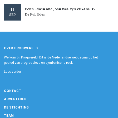
11
Colin Edwin and John Wesley’s VOYAGE 35
De Pul, Uden
SEP
OVER PROGWERELD
Welkom bij Progwereld. Dit is dé Nederlandse webpagina op het
gebied van progressieve en symfonische rock.
Lees verder
CONTACT
ADVERTEREN
DE STICHTING
TEAM