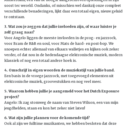
soort ter wereld. Ondanks, of misschien wel dankzij onze compleet
verschillende benaderingen, lijkt daar een totaal eigen, nieuw geluid
te ontstaan.
3.
Wat zou je zeggen dat jullie invloeden zijn, of waar luister je
zelf graag naar?
Voor Angelo liggen de meeste invloeden in de prog- en jazzrock,
voor Bram de R&B en soul, voor Mats de hard- en post-bop. We
snoepen echter allemaal van elkaars walletjes en kijken ook zeker
verder, of dat nou in de hedendaagse elektronische muziek, modern
klassiek of nog een totaal andere hoek is.
4.
Omschrijf in eigen woorden de muziekstijl van jullie band.
Een basis in de vroege jazzrock, met toegevoegd elementen uit
elektronische muziek, groovestukken en nog veel meer.
5.
Waarom hebben jullie je aangemeld voor het Dutch Exposure
project?
Angelo: Ik zag stomweg de naam van Steven Wilson, een van mijn
jeugdhelden, staan en kon het zeker niet laten!
6.
Wat zijn jullie plannen voor de komende tijd?
Ook al zijn we fulltime muzikanten, we hebben besloten dat deze