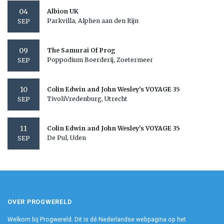
04
Albion UK
Parkvilla, Alphen aan den Rijn
SEP
09
The Samurai Of Prog
Poppodium Boerderij, Zoetermeer
SEP
10
Colin Edwin and John Wesley’s VOYAGE 35
TivoliVredenburg, Utrecht
SEP
11
Colin Edwin and John Wesley’s VOYAGE 35
De Pul, Uden
SEP
OVER PROGWERELD
Welkom bij Progwereld. Dit is dé Nederlandse webpagina op het