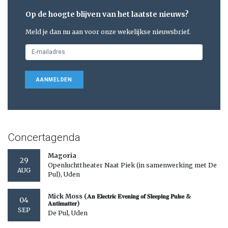
Op de hoogte blijven van het laatste nieuws?
Meld je dan nu aan voor onze wekelijkse nieuwsbrief.
AANMELDEN
Concertagenda
Magoria
29
Openluchttheater Naat Piek (in samenwerking met De
AUG
Pul), Uden
Mick Moss (𝐀𝐧 𝐄𝐥𝐞𝐜𝐭𝐫𝐢𝐜 𝐄𝐯𝐞𝐧𝐢𝐧𝐠 𝐨𝐟 𝐒𝐥𝐞𝐞𝐩𝐢𝐧𝐠 𝐏𝐮𝐥𝐬𝐞 &
04
𝐀𝐧𝐭𝐢𝐦𝐚𝐭𝐭𝐞𝐫)
SEP
De Pul, Uden