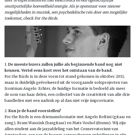
door te experimenteren met elektronica en een ogenschijnlijk
onuitputtelijke hoeveelheid energie. Als je openstaat voor nieuwe
mogelijkheden in muziek, een psychedelische reis door een mogelijke
toekomst, check For the Birds.
1.
De meeste lezers zullen jullie als beginnende band nog niet
kennen. Vertel eens kort over het ontstaan van de band.
For the Birds is in deze vorm tot stand gekomen in oktober 2011,
maar is duidelijk geëvolueerd uit de voorgaande soloprojecten van
frontman Angelo. Echter, de huidige formatie is bedoeld als meer
de som van haar delen, een collectief van de creativiteit van alle drie
bandleden met een nadruk op al dan niet vrije improvisatie.
2.
Kun je de band voorstellen?
For the Birds is een driemansformatie met Angelo Boltini (gitaar en
zang), Bram Wassink (basgitaar) en Mats Voshol (drums). Wij zijn
allen student aan de jazzafdeling van het Conservatorium van
Amsterdam, een van de hoogst aangeschreven opleidingen in zijn