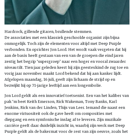
Hardrock, gillende gitaren, brullende stemmen.
De associaties met een klassiek geschoolde organist zijn bijna
onmogelijk. Toch zijn de elementen voor altijd met Deep Purple
verbonden. En oprichter Jon Lord. Het wordt vaak vergeten dat hij
aan de basis heeft gestaan van een van de groepen die eind jaren
zestig het begrip ‘supergroep’ naar een hoger en vooral zwaarder
niveau tilt. Tien jaar geleden keert hij zijn geesteskind de rug toe en
vorig jaar november maakt Lord bekend dat hij aan kanker lijdt.
Afgelopen maandag, 16 juli, geeft zijn lichaam de strijd op en
bezwijkt hij op 71-jarige leeftijd aan een longembolie.
Jon Lord geldt als een innovatief toetsenist. Een van het kaliber van
pak ‘m beet Keith Emerson, Rick Wakeman, Tony Banks, Karl
Jenkins, Rick van der Linden, Thijs van Leer. Iemand die naast een
enorme virtuositeit ook de gave heeft om composities met
diepgang en een symfonische inslag af te leveren. Zijn muzikale
carrière geeft daar duidelijk inzicht in, waarbij zijn werk met Deep
Purple geldt als de bakermat voor de rest van zijn oeuvre, zoals het