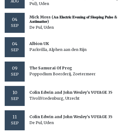
AUG
Pul), Uden
Mick Moss (𝐀𝐧 𝐄𝐥𝐞𝐜𝐭𝐫𝐢𝐜 𝐄𝐯𝐞𝐧𝐢𝐧𝐠 𝐨𝐟 𝐒𝐥𝐞𝐞𝐩𝐢𝐧𝐠 𝐏𝐮𝐥𝐬𝐞 &
04
𝐀𝐧𝐭𝐢𝐦𝐚𝐭𝐭𝐞𝐫)
SEP
De Pul, Uden
04
Albion UK
Parkvilla, Alphen aan den Rijn
SEP
09
The Samurai Of Prog
Poppodium Boerderij, Zoetermeer
SEP
10
Colin Edwin and John Wesley’s VOYAGE 35
TivoliVredenburg, Utrecht
SEP
11
Colin Edwin and John Wesley’s VOYAGE 35
De Pul, Uden
SEP