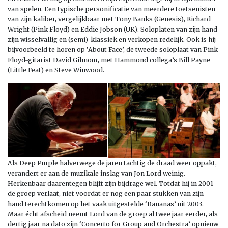
van spelen. Een typische personificatie van meerdere toetsenisten
van zijn kaliber, vergelijkbaar met Tony Banks (Genesis), Richard
Wright (Pink Floyd) en Eddie Jobson (UK). Soloplaten van zijn hand
zijn wisselvallig en (semi)-klassiek en verkopen redelijk. Ook is hij
bijvoorbeeld te horen op ‘About Face’, de tweede soloplaat van Pink
Floyd-gitarist David Gilmour, met Hammond collega’s Bill Payne
(Little Feat) en Steve Winwood.
Als Deep Purple halverwege de jaren tachtig de draad weer oppakt,
verandert er aan de muzikale inslag van Jon Lord weinig.
Herkenbaar daarentegen blijft zijn bijdrage wel. Totdat hij in 2001
de groep verlaat, niet voordat er nog een paar stukken van zijn
hand terechtkomen op het vaak uitgestelde ‘Bananas’ uit 2003.
Maar écht afscheid neemt Lord van de groep al twee jaar eerder, als
dertig jaar na dato zijn ‘Concerto for Group and Orchestra’ opnieuw