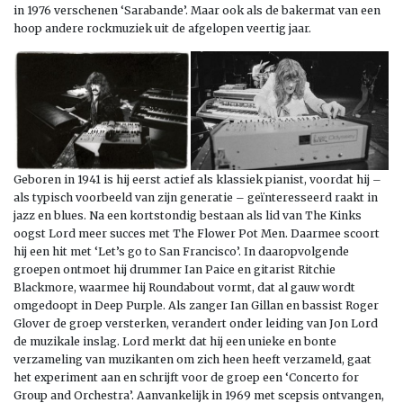
in 1976 verschenen ‘Sarabande’. Maar ook als de bakermat van een
hoop andere rockmuziek uit de afgelopen veertig jaar.
Geboren in 1941 is hij eerst actief als klassiek pianist, voordat hij –
als typisch voorbeeld van zijn generatie – geïnteresseerd raakt in
jazz en blues. Na een kortstondig bestaan als lid van The Kinks
oogst Lord meer succes met The Flower Pot Men. Daarmee scoort
hij een hit met ‘Let’s go to San Francisco’. In daaropvolgende
groepen ontmoet hij drummer Ian Paice en gitarist Ritchie
Blackmore, waarmee hij Roundabout vormt, dat al gauw wordt
omgedoopt in Deep Purple. Als zanger Ian Gillan en bassist Roger
Glover de groep versterken, verandert onder leiding van Jon Lord
de muzikale inslag. Lord merkt dat hij een unieke en bonte
verzameling van muzikanten om zich heen heeft verzameld, gaat
het experiment aan en schrijft voor de groep een ‘Concerto for
Group and Orchestra’. Aanvankelijk in 1969 met scepsis ontvangen,