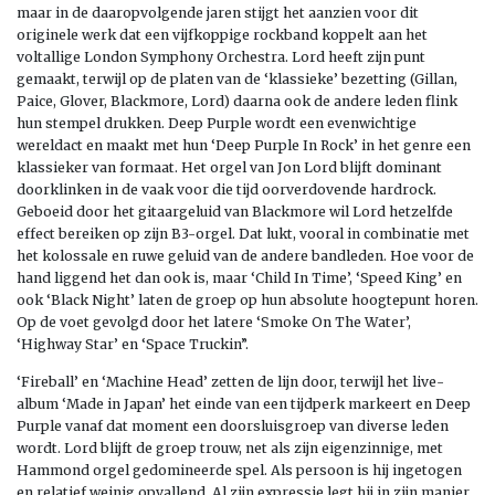
maar in de daaropvolgende jaren stijgt het aanzien voor dit
originele werk dat een vijfkoppige rockband koppelt aan het
voltallige London Symphony Orchestra. Lord heeft zijn punt
gemaakt, terwijl op de platen van de ‘klassieke’ bezetting (Gillan,
Paice, Glover, Blackmore, Lord) daarna ook de andere leden flink
hun stempel drukken. Deep Purple wordt een evenwichtige
wereldact en maakt met hun ‘Deep Purple In Rock’ in het genre een
klassieker van formaat. Het orgel van Jon Lord blijft dominant
doorklinken in de vaak voor die tijd oorverdovende hardrock.
Geboeid door het gitaargeluid van Blackmore wil Lord hetzelfde
effect bereiken op zijn B3-orgel. Dat lukt, vooral in combinatie met
het kolossale en ruwe geluid van de andere bandleden. Hoe voor de
hand liggend het dan ook is, maar ‘Child In Time’, ‘Speed King’ en
ook ‘Black Night’ laten de groep op hun absolute hoogtepunt horen.
Op de voet gevolgd door het latere ‘Smoke On The Water’,
‘Highway Star’ en ‘Space Truckin”.
‘Fireball’ en ‘Machine Head’ zetten de lijn door, terwijl het live-
album ‘Made in Japan’ het einde van een tijdperk markeert en Deep
Purple vanaf dat moment een doorsluisgroep van diverse leden
wordt. Lord blijft de groep trouw, net als zijn eigenzinnige, met
Hammond orgel gedomineerde spel. Als persoon is hij ingetogen
en relatief weinig opvallend. Al zijn expressie legt hij in zijn manier