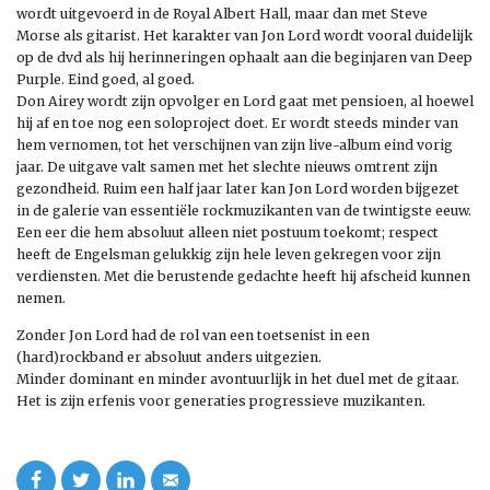
wordt uitgevoerd in de Royal Albert Hall, maar dan met Steve
Morse als gitarist. Het karakter van Jon Lord wordt vooral duidelijk
op de dvd als hij herinneringen ophaalt aan die beginjaren van Deep
Purple. Eind goed, al goed.
Don Airey wordt zijn opvolger en Lord gaat met pensioen, al hoewel
hij af en toe nog een soloproject doet. Er wordt steeds minder van
hem vernomen, tot het verschijnen van zijn live-album eind vorig
jaar. De uitgave valt samen met het slechte nieuws omtrent zijn
gezondheid. Ruim een half jaar later kan Jon Lord worden bijgezet
in de galerie van essentiële rockmuzikanten van de twintigste eeuw.
Een eer die hem absoluut alleen niet postuum toekomt; respect
heeft de Engelsman gelukkig zijn hele leven gekregen voor zijn
verdiensten. Met die berustende gedachte heeft hij afscheid kunnen
nemen.
Zonder Jon Lord had de rol van een toetsenist in een
(hard)rockband er absoluut anders uitgezien.
Minder dominant en minder avontuurlijk in het duel met de gitaar.
Het is zijn erfenis voor generaties progressieve muzikanten.