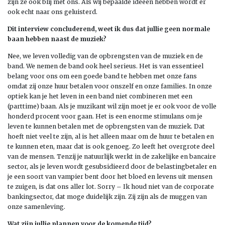
zijn ze ook blij met ons. Als wij bepaalde ideeën hebben wordt er
ook echt naar ons geluisterd.
Dit interview concluderend, weet ik dus dat jullie geen normale
baan hebben naast de muziek?
Nee, we leven volledig van de opbrengsten van de muziek en de
band. We nemen de band ook heel serieus. Het is van essentieel
belang voor ons om een goede band te hebben met onze fans
omdat zij onze huur betalen voor onszelf en onze families. In onze
optiek kan je het leven in een band niet combineren met een
(parttime) baan. Als je muzikant wil zijn moet je er ook voor de volle
honderd procent voor gaan. Het is een enorme stimulans om je
leven te kunnen betalen met de opbrengsten van de muziek. Dat
hoeft niet veel te zijn, al is het alleen maar om de huur te betalen en
te kunnen eten, maar dat is ook genoeg. Zo leeft het overgrote deel
van de mensen. Tenzij je natuurlijk werkt in de zakelijke en bancaire
sector, als je leven wordt gesubsidieerd door de belastingbetaler en
je een soort van vampier bent door het bloed en levens uit mensen
te zuigen, is dat ons aller lot. Sorry – Ik houd niet van de corporate
bankingsector, dat moge duidelijk zijn. Zij zijn als de muggen van
onze samenleving.
Wat zijn jullie plannen voor de komende tijd?