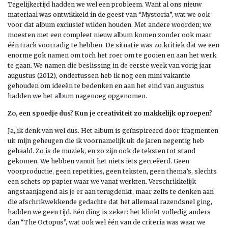
Tegelijkertijd hadden we wel een probleem. Want al ons nieuw
materiaal was ontwikkeld in de geest van “Mystoria”, wat we ook
voor dat album exclusief wilden houden. Met andere woorden; we
moesten met een compleet nieuw album komen zonder ook maar
één track voorradig te hebben. De situatie was zo kritiek dat we een
enorme gok namen om toch het roer om te gooien en aan het werk
te gaan. We namen die beslissing in de eerste week van vorig jaar
augustus (2012), ondertussen heb ik nog een mini vakantie
gehouden om ideeën te bedenken en aan het eind van augustus
hadden we het album nagenoeg opgenomen.
Zo, een spoedje dus? Kun je creativiteit zo makkelijk oproepen?
Ja, ik denk van wel dus. Het album is geïnspireerd door fragmenten
uit mijn geheugen die ik voornamelijk uit de jaren negentig heb
gehaald. Zo is de muziek, en zo zijn ook de teksten tot stand
gekomen. We hebben vanuit het niets iets gecreëerd. Geen
voorproductie, geen repetities, geen teksten, geen thema’s, slechts
een schets op papier waar we vanaf werkten. Verschrikkelijk
angstaanjagend als je er aan terugdenkt, maar zelfs te denken aan
die afschrikwekkende gedachte dat het allemaal razendsnel ging,
hadden we geen tijd. Eén ding is zeker: het klinkt volledig anders
dan “The Octopus”, wat ook wel één van de criteria was waar we