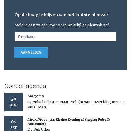
Op de hoogte blijven van het laatste nieuws?
Meld je dan nu aan voor onze wekelijkse nieuwsbrief.
AANMELDEN
Concertagenda
Magoria
29
Openluchttheater Naat Piek (in samenwerking met De
AUG
Pul), Uden
Mick Moss (𝐀𝐧 𝐄𝐥𝐞𝐜𝐭𝐫𝐢𝐜 𝐄𝐯𝐞𝐧𝐢𝐧𝐠 𝐨𝐟 𝐒𝐥𝐞𝐞𝐩𝐢𝐧𝐠 𝐏𝐮𝐥𝐬𝐞 &
04
𝐀𝐧𝐭𝐢𝐦𝐚𝐭𝐭𝐞𝐫)
SEP
De Pul, Uden