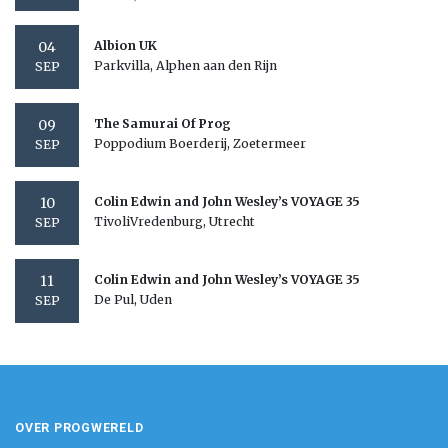
04
Albion UK
Parkvilla, Alphen aan den Rijn
SEP
09
The Samurai Of Prog
Poppodium Boerderij, Zoetermeer
SEP
10
Colin Edwin and John Wesley’s VOYAGE 35
TivoliVredenburg, Utrecht
SEP
11
Colin Edwin and John Wesley’s VOYAGE 35
De Pul, Uden
SEP
OVER PROGWERELD