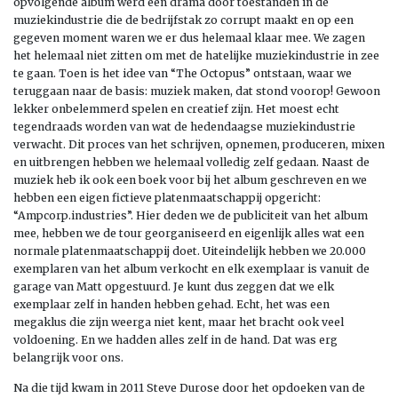
opvolgende album werd een drama door toestanden in de
muziekindustrie die de bedrijfstak zo corrupt maakt en op een
gegeven moment waren we er dus helemaal klaar mee. We zagen
het helemaal niet zitten om met de hatelijke muziekindustrie in zee
te gaan. Toen is het idee van “The Octopus” ontstaan, waar we
teruggaan naar de basis: muziek maken, dat stond voorop! Gewoon
lekker onbelemmerd spelen en creatief zijn. Het moest echt
tegendraads worden van wat de hedendaagse muziekindustrie
verwacht. Dit proces van het schrijven, opnemen, produceren, mixen
en uitbrengen hebben we helemaal volledig zelf gedaan. Naast de
muziek heb ik ook een boek voor bij het album geschreven en we
hebben een eigen fictieve platenmaatschappij opgericht:
“Ampcorp.industries”. Hier deden we de publiciteit van het album
mee, hebben we de tour georganiseerd en eigenlijk alles wat een
normale platenmaatschappij doet. Uiteindelijk hebben we 20.000
exemplaren van het album verkocht en elk exemplaar is vanuit de
garage van Matt opgestuurd. Je kunt dus zeggen dat we elk
exemplaar zelf in handen hebben gehad. Echt, het was een
megaklus die zijn weerga niet kent, maar het bracht ook veel
voldoening. En we hadden alles zelf in de hand. Dat was erg
belangrijk voor ons.
Na die tijd kwam in 2011 Steve Durose door het opdoeken van de