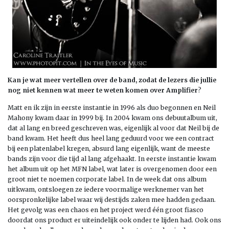
Kan je wat meer vertellen over de band, zodat de lezers die jullie
nog niet kennen wat meer te weten komen over Amplifier
?
Matt en ik zijn in eerste instantie in 1996 als duo begonnen en Neil
Mahony kwam daar in 1999 bij. In 2004 kwam ons debuutalbum uit,
dat al lang en breed geschreven was, eigenlijk al voor dat Neil bij de
band kwam. Het heeft dus heel lang geduurd voor we een contract
bij een platenlabel kregen, absurd lang eigenlijk, want de meeste
bands zijn voor die tijd al lang afgehaakt. In eerste instantie kwam
het album uit op het MFN label, wat later is overgenomen door een
groot niet te noemen corporate label. In de week dat ons album
uitkwam, ontsloegen ze iedere voormalige werknemer van het
oorspronkelijke label waar wij destijds zaken mee hadden gedaan.
Het gevolg was een chaos en het project werd één groot fiasco
doordat ons product er uiteindelijk ook onder te lijden had. Ook ons