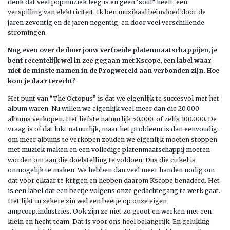
denk dat veel popmuziek leeg is en geen ‘soul” heeft, een
verspilling van elektriciteit. Ik ben muzikaal beïnvloed door de
jaren zeventig en de jaren negentig, en door veel verschillende
stromingen.
Nog even over de door jouw verfoeide platenmaatschappijen, je
bent recentelijk wel in zee gegaan met Kscope, een label waar
niet de minste namen in de Progwereld aan verbonden zijn. Hoe
kom je daar terecht?
Het punt van “The Octopus” is dat we eigenlijk te succesvol met het
album waren. Nu willen we eigenlijk veel meer dan die 20.000
albums verkopen. Het liefste natuurlijk 50.000, of zelfs 100.000. De
vraag is of dat lukt natuurlijk, maar het probleem is dan eenvoudig:
om meer albums te verkopen zouden we eigenlijk moeten stoppen
met muziek maken en een volledige platenmaatschappij moeten
worden om aan die doelstelling te voldoen. Dus die cirkel is
onmogelijk te maken. We hebben dan veel meer handen nodig om
dat voor elkaar te krijgen en hebben daarom Kscope benaderd. Het
is een label dat een beetje volgens onze gedachtegang te werk gaat.
Het lijkt in zekere zin wel een beetje op onze eigen
ampcorp.industries. Ook zijn ze niet zo groot en werken met een
klein en hecht team. Dat is voor ons heel belangrijk. En gelukkig