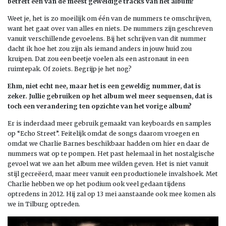
betreft één van de meest geweldige tracks van het album?
Weet je, het is zo moeilijk om één van de nummers te omschrijven,
want het gaat over van alles en niets. De nummers zijn geschreven
vanuit verschillende gevoelens. Bij het schrijven van dit nummer
dacht ik hoe het zou zijn als iemand anders in jouw huid zou
kruipen. Dat zou een beetje voelen als een astronaut in een
ruimtepak. Of zoiets. Begrijp je het nog?
Ehm, niet echt nee, maar het is een geweldig nummer, dat is
zeker. Jullie gebruiken op het album wel meer sequensen, dat is
toch een verandering ten opzichte van het vorige album?
Er is inderdaad meer gebruik gemaakt van keyboards en samples
op “Echo Street”.
Feitelijk omdat de songs daarom vroegen en
omdat we Charlie Barnes beschikbaar hadden om hier en daar de
nummers wat op te pompen. Het past helemaal in het nostalgische
gevoel wat we aan het album mee wilden geven. Het is niet vanuit
stijl gecreëerd, maar meer vanuit een productionele invalshoek. Met
Charlie hebben we op het podium ook veel gedaan tijdens
optredens in 2012. Hij zal op 13 mei aanstaande ook mee komen als
we in Tilburg optreden.