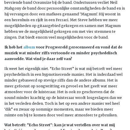
bevriende band Oceansize bij de band. Ondertussen verliet Neil
Mahgony de band door persoonlijke omstandigheden de band en is
hij vervangen door een mafkees genaamd ‘Magnum’. Hij woont in
een herenhuis en rijdt in een Ferrari. Met Steve hebben we meer
mogelijkheden op gitaargebied gekregen en samen met Magnum
hebben we de mogelijkheid gekregen om met vier stemmen te
zingen. Dat biedt enorm veel mogelijkheden voor de band.
Ik heb het
album
voor Progwereld gerecenseerd en vond dat de
muziek wat minder riffs vertoonde en minder psychedelisch
aanvoelde. Wat vind je daar zelf van?
Ik weet het eigenlijk niet. “Echo Street” is wat mij betreft wel meer
psychedelisch in een hypnotiserende manier. Het is inderdaad wel
minder gebaseerd op stevige riffs dan de andere albums. Het is
meer gefocust op songwritting en gevoel en het geeft wat meer
atmosfeer voor de luisteraar. Het is ook zo geschreven dat de
sound minder krachtig op de luisteraar wordt losgeslagen dan we
in het verleden deden. Toch is het op een andere manier wel heel
‘dik” en zwaar op sommige momenten, maar we bieden meer
ruimte om bij te komen door veel meer atmosfeer te gebruiken.
Wat betreft: “Echo Street”: kan je wat vertellen over wat mij