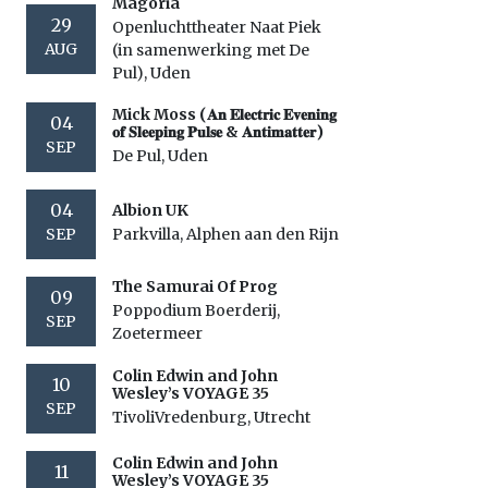
Magoria
29
Openluchttheater Naat Piek
AUG
(in samenwerking met De
Pul), Uden
Mick Moss (𝐀𝐧 𝐄𝐥𝐞𝐜𝐭𝐫𝐢𝐜 𝐄𝐯𝐞𝐧𝐢𝐧𝐠
04
𝐨𝐟 𝐒𝐥𝐞𝐞𝐩𝐢𝐧𝐠 𝐏𝐮𝐥𝐬𝐞 & 𝐀𝐧𝐭𝐢𝐦𝐚𝐭𝐭𝐞𝐫)
SEP
De Pul, Uden
04
Albion UK
SEP
Parkvilla, Alphen aan den Rijn
The Samurai Of Prog
09
Poppodium Boerderij,
SEP
Zoetermeer
Colin Edwin and John
10
Wesley’s VOYAGE 35
SEP
TivoliVredenburg, Utrecht
Colin Edwin and John
11
Wesley’s VOYAGE 35