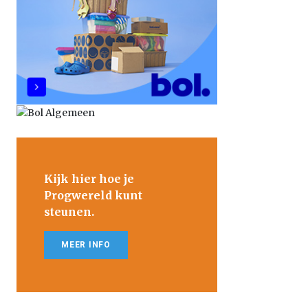
Kijk hier hoe je
Progwereld kunt
steunen.
MEER INFO