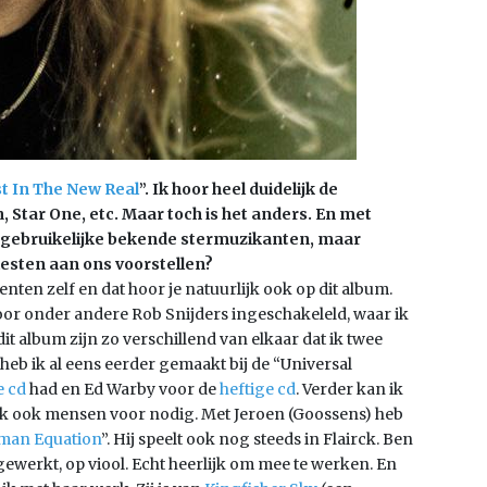
t In The New Real
”. Ik hoor heel duidelijk de
, Star One, etc. Maar toch is het anders. En met
 gebruikelijke bekende stermuzikanten, maar
iesten aan ons voorstellen?
enten zelf en dat hoor je natuurlijk ook op dit album.
voor onder andere Rob Snijders ingeschakeleld, waar ik
t album zijn zo verschillend van elkaar dat ik twee
eb ik al eens eerder gemaakt bij de “Universal
e cd
had en Ed Warby voor de
heftige cd
. Verder kan ik
eb ik ook mensen voor nodig. Met Jeroen (Goossens) heb
man Equation
”. Hij speelt ook nog steeds in Flairck. Ben
gewerkt, op viool. Echt heerlijk om mee te werken. En