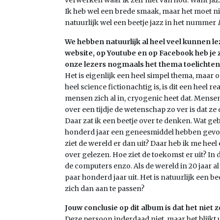
verwerken waar ik zelf niet van hou. Want jaz
Ik heb wel een brede smaak, maar het moet nie
natuurlijk wel een beetje jazz in het nummer
We hebben natuurlijk al heel veel kunnen l
website, op Youtube en op Facebook heb je z
onze lezers nogmaals het thema toelichten
Het is eigenlijk een heel simpel thema, maar 
heel science fictionachtig is, is dit een heel 
mensen zich al in, cryogenic heet dat. Mense
over een tijdje de wetenschap zo ver is dat ze
Daar zat ik een beetje over te denken. Wat ge
honderd jaar een geneesmiddel hebben gev
ziet de wereld er dan uit? Daar heb ik me heel
over gelezen. Hoe ziet de toekomst er uit? In d
de computers enzo. Als de wereld in 20 jaar al
paar honderd jaar uit. Het is natuurlijk een b
zich dan aan te passen?
Jouw conclusie op dit album is dat het niet zo
Deze persoon inderdaad niet, maar het blijkt u