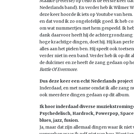
Maaike (Peterse) op cello is de eerste keer dat
Nederlands band). En verder heb ik Wilmer Waa
deze keer hoorde ik iets op Youtube van he
en dat vond ik zo ongelofelijk goed. Ik heb
om wat nummertjes met hem gespeeld. Ik h
dank daarvoor heeft hij de achtergrondzang i
hoge krachtige dingen, doet hij. Hij kan perfe
alles aan het pielen ben. Hij speelt ook toetsen
verder niet in een band. Verder heb ik op dit 
de dulcimer en ze heeft de zang gedaan op 
Battle Of Evermore
.
Dus deze keer een echt Nederlands project
Inderdaad, en met name omdat ik alle zang nu
ook meerdere dingen gedaan op dit album.
Ik hoor inderdaad diverse muziekstromingen
Psychedelisch, Hardrock, Powerpop, Space e
blues, jazz, fusion.
Ja, maar dat zijn allemaal dingen waar ik niet