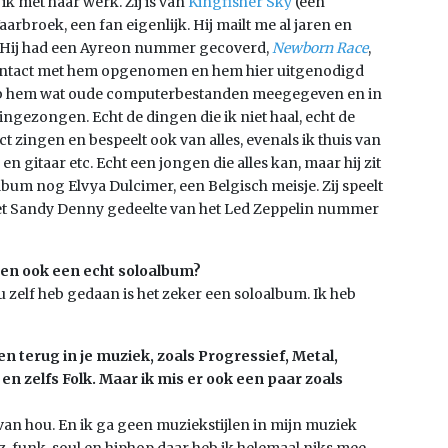
 ik met haar werk. Zij is van
Kingfisher Sky
(een
rbroek, een fan eigenlijk. Hij mailt me al jaren en
m. Hij had een Ayreon nummer gecoverd,
Newborn Race
,
 contact met hem opgenomen en hem hier uitgenodigd
eb hem wat oude computerbestanden meegegeven en in
ngezongen. Echt de dingen die ik niet haal, echt de
ct zingen en bespeelt ook van alles, evenals ik thuis van
 en gitaar etc. Echt een jongen die alles kan, maar hij zit
album nog Elvya Dulcimer, een Belgisch meisje. Zij speelt
het Sandy Denny gedeelte van het Led Zeppelin nummer
 en ook een echt soloalbum?
 zelf heb gedaan is het zeker een soloalbum. Ik heb
 terug in je muziek, zoals Progressief, Metal,
n zelfs Folk. Maar ik mis er ook een paar zoals
 van hou. En ik ga geen muziekstijlen in mijn muziek