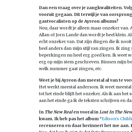
Dan een vraag over je zangkwaliteiten. Volg
vooruit gegaan. Dit terwijl je van oorspron
gastvocalisten op de Ayreon albums?
Nou, daar wordt je alleen maar onzeker van. A
Allan of Jorn Lande dan wordt je heel klein. A
echt onzeker van. Dat zijn dingen die ik nooi
heel anders dan mijn stijl van zingen. Ik zing 
beperkingen nu heel erg goed ken. Ik weet wa
erg op mijn stem geschreven. Binnen mijn ber
welk nummer gaat zingen, etc.
Weet je bij Ayreon dan meestal al van te 
Het werkt meestal andersom. Ik weet meesta
tot het einde blijft het onzeker. Als ik aan he
aan het einde ga ik de teksten schrijven en 
In
The New Real
en vooral in
Lost In The New
kwam. Ik heb pas het album “
Edison’s Child
recenseren en daar herinnert het me aan. 