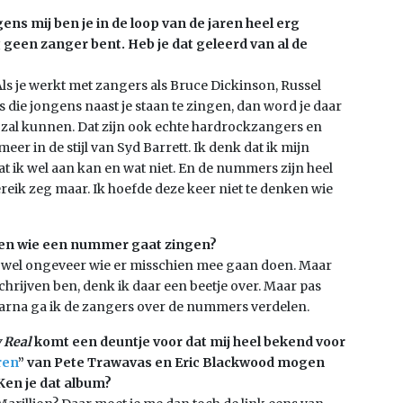
ens mij ben je in de loop van de jaren heel erg
g geen zanger bent. Heb je dat geleerd van al de
ls je werkt met zangers als Bruce Dickinson, Russel
ls die jongens naast je staan te zingen, dan word je daar
t zal kunnen. Dat zijn ook echte hardrockzangers en
meer in de stijl van Syd Barrett. Ik denk dat ik mijn
t ik wel aan kan en wat niet. En de nummers zijn heel
eik zeg maar. Ik hoefde deze keer niet te denken wie
voren wie een nummer gaat zingen?
l wel ongeveer wie er misschien mee gaan doen. Maar
t schrijven ben, denk ik daar een beetje over. Maar pas
daarna ga ik de zangers over de nummers verdelen.
 Real
komt een deuntje voor dat mij heel bekend voor
ren
” van Pete Trawavas en Eric Blackwood mogen
Ken je dat album?