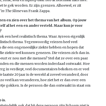
z, funk, soul en hiphop daar heb ik helemaal niks mee.
t te gek worden. Er zijn grenzen. Alhoewel, er zit
I’m The Slime
van Frank Zappa.
ezen en zien over het thema van het album. Op jouw
elf al het een en ander verteld. Maar kun je voor
?
ook een heel realistisch thema. Waar Ayreon eigenlijk
realistisch thema. Tegenwoordig vriezen heel veel
n die een ongeneeslijke ziekte hebben en hopen dat
 die ziekte wel kunnen genezen. Die vriezen zich dan in.
beurt er nou met die mensen? Stel dat ze over een paar
onden en die mensen worden inderdaad ontwaakt. Hoe
 erg in verdiept, veel documentaires bekeken en er veel
e laatste 20 jaar is de wereld al zoveel veranderd, door
 zo veel kan veranderen, hoe ziet het er dan over een
eetje gokken. Is de persoon die dan ontwaakt in staat om
 is.
iteindelijk ook dat bij deze persoon zijn lichaam niet is