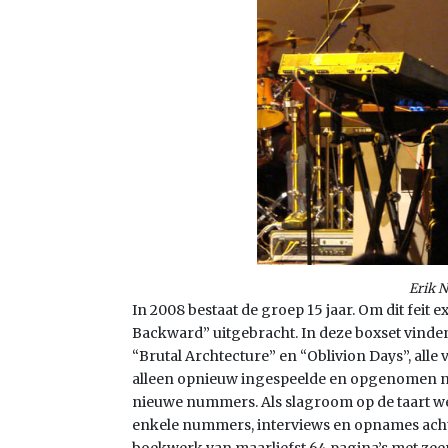
Erik N
In 2008 bestaat de groep 15 jaar. Om dit feit
Backward” uitgebracht. In deze boxset vinde
“Brutal Archtecture” en “Oblivion Days”, al
alleen opnieuw ingespeelde en opgenomen 
nieuwe nummers. Als slagroom op de taart w
enkele nummers, interviews en opnames achte
boekwerk van maarliefst 64 pagina’s met zee