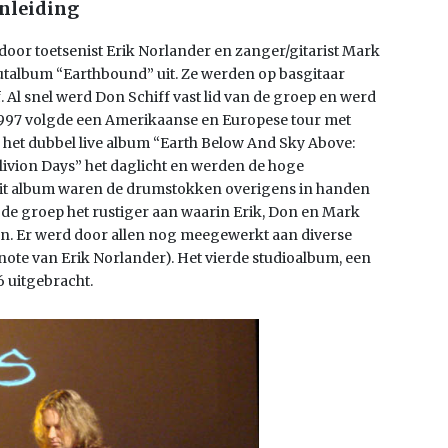
nleiding
 door toetsenist Erik Norlander en zanger/gitarist Mark
utalbum “Earthbound” uit. Ze werden op basgitaar
Al snel werd Don Schiff vast lid van de groep en werd
 1997 volgde een Amerikaanse en Europese tour met
het dubbel live album “Earth Below And Sky Above:
livion Days” het daglicht en werden de hoge
it album waren de drumstokken overigens in handen
 de groep het rustiger aan waarin Erik, Don en Mark
n. Er werd door allen nog meegewerkt aan diverse
ote van Erik Norlander). Het vierde studioalbum, een
 uitgebracht.