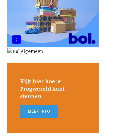
Kijk hier hoe je
Progwereld kunt
steunen.
MEER INFO