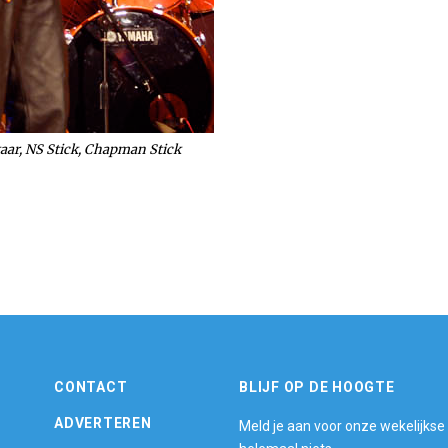
taar, NS Stick, Chapman Stick
CONTACT
BLIJF OP DE HOOGTE
ADVERTEREN
Meld je aan voor onze wekelijkse