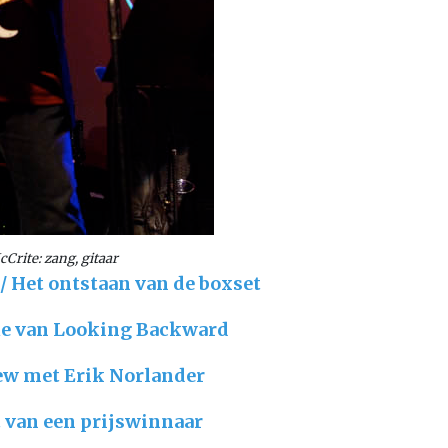
Crite: zang, gitaar
/ Het ontstaan van de boxset
fie van Looking Backward
iew met Erik Norlander
t van een prijswinnaar