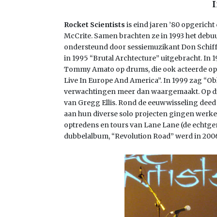
I
Rocket Scientists
is eind jaren ’80 opgericht
McCrite. Samen brachten ze in 1993 het debu
ondersteund door sessiemuzikant Don Schiff. 
in 1995 “Brutal Archtecture” uitgebracht. In
Tommy Amato op drums, die ook acteerde op 
Live In Europe And America”. In 1999 zag “Ob
verwachtingen meer dan waargemaakt. Op d
van Gregg Ellis. Rond de eeuwwisseling deed
aan hun diverse solo projecten gingen werke
optredens en tours van Lane Lane (de echtgen
dubbelalbum, “Revolution Road” werd in 2006