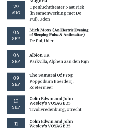
Magoria
29
Openluchttheater Naat Piek
AUG
(in samenwerking met De
Pul), Uden
Mick Moss (𝐀𝐧 𝐄𝐥𝐞𝐜𝐭𝐫𝐢𝐜 𝐄𝐯𝐞𝐧𝐢𝐧𝐠
04
𝐨𝐟 𝐒𝐥𝐞𝐞𝐩𝐢𝐧𝐠 𝐏𝐮𝐥𝐬𝐞 & 𝐀𝐧𝐭𝐢𝐦𝐚𝐭𝐭𝐞𝐫)
SEP
De Pul, Uden
04
Albion UK
SEP
Parkvilla, Alphen aan den Rijn
The Samurai Of Prog
09
Poppodium Boerderij,
SEP
Zoetermeer
Colin Edwin and John
10
Wesley’s VOYAGE 35
SEP
TivoliVredenburg, Utrecht
Colin Edwin and John
11
Wesley’s VOYAGE 35