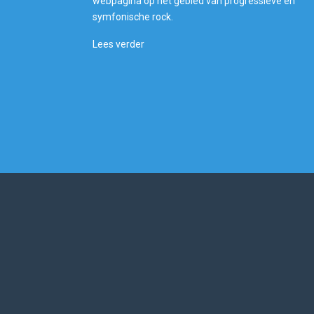
webpagina op het gebied van progressieve en
symfonische rock.
Lees verder