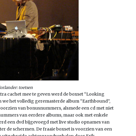
orlander: toetsen
 extra cachet mee te geven werd de boxset “Looking
n we het volledig geremasterde album “Earthbound”,
le voorzien van bonusnummers, alsmede een cd met niet
nummers van eerdere albums, maar ook met enkele
erd een dvd bijgevoegd met live studio opnames van
r de schermen. De fraaie boxset is voorzien van een
r uitgebreide achtergrondverhalen door Erik