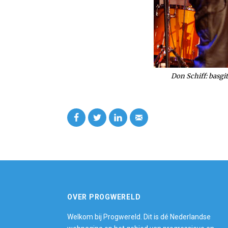
Don Schiff: basgi
OVER PROGWERELD
Welkom bij Progwereld. Dit is dé Nederlandse