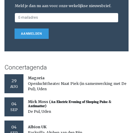
Meld je dan nu aan voor onze wekelijkse nieuwsbrief.
AANMELDEN
Concertagenda
Magoria
29
Openluchttheater Naat Piek (in samenwerking met De
AUG
Pul), Uden
Mick Moss (𝐀𝐧 𝐄𝐥𝐞𝐜𝐭𝐫𝐢𝐜 𝐄𝐯𝐞𝐧𝐢𝐧𝐠 𝐨𝐟 𝐒𝐥𝐞𝐞𝐩𝐢𝐧𝐠 𝐏𝐮𝐥𝐬𝐞 &
04
𝐀𝐧𝐭𝐢𝐦𝐚𝐭𝐭𝐞𝐫)
SEP
De Pul, Uden
04
Albion UK
Parkvilla, Alphen aan den Rijn
SEP