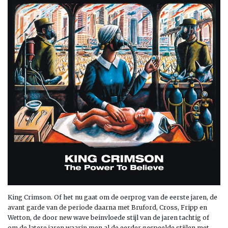
King Crimson. Of het nu gaat om de oerprog van de eerste jaren, de
avant garde van de periode daarna met Bruford, Cross, Fripp en
Wetton, de door new wave beinvloede stijl van de jaren tachtig of
om de latere jaren waarin men al de eerder gespeelde stijlen met