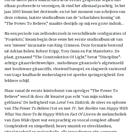
elkaar probeerde te verenigen, ik vind het allemaal prachtig. In het
jaar 2003 kwam het dertiende, en tot het moment van schrijven van
deze column, laatste studioalbum van de ‘scharlaken koning’ uit.
“The Power To Believe,” maakte destijds op mij een grote indruk…
Na een periode van zelfonderzoek in verschillende configuraties of
‘Projekcts,’ kwam begin deze eeuw het eerste studioalbum uit van
een ‘nieuwe’ incarnatie van King Crimson. Deze formatie bestond
uit Adrian Belew, Robert Fripp, Trey Gunn en Pat Mastelotto. De
plaat, genaamd “The Construkction Of Light,” bevat “Discipline”-
achtige gitaarvlechtwerkjes , melodieuze gitaarsolo’s afgewisseld
met loodzware gitaarriffs, vloeiend basspel, en slagwerk varierend
van trage knalharde mokerslagen tot speelse springerigheid. Een
lekkere schijf.
Maar vanaf de eerste luisterbeurt van opvolger “The Power To
Believe” werd ik door dit kwartet pas echt ‘van mijn sokken
geblazen.’ De heftigheid van
Level 5
en
Elektrik
, de sfeer en opbouw
van
The Power To Believe I
tot en met
IV
, het direkte van
Happy With
What You Have To Be Happy With
en
Fact Of Live
en de melancholiek
van
Eyes Wide Open
: wat een prachtig en vooral compleet album!
Complexiteit en simpelheid, heavy muziek en sfeerklanken,
uitgelatenheid en melancholie, alle ingredienten zijn aanwezig.