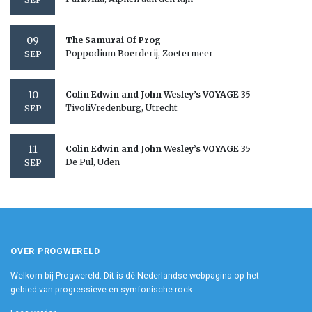
09
The Samurai Of Prog
Poppodium Boerderij, Zoetermeer
SEP
10
Colin Edwin and John Wesley’s VOYAGE 35
TivoliVredenburg, Utrecht
SEP
11
Colin Edwin and John Wesley’s VOYAGE 35
De Pul, Uden
SEP
OVER PROGWERELD
Welkom bij Progwereld. Dit is dé Nederlandse webpagina op het
gebied van progressieve en symfonische rock.