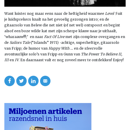
Want luister nog maar eens naar de heftigheid waarmee
Level 5
uit
je luidsprekers knalt na het gevoelig gezongen intro; en de
gitaarsolo van Belew die net niet (of net wel) ontspoort en begint
alsof een boze wilde kat met zijn scherpe klauw naar je uithaalt,
‘wharaauw!!!;’ en naar
Fact Of Live
met zijn complexe overgangen en
de
Sailors Tale
(“Islands” 1971) -achtige, superheftige, gitaarsolo
van Fripp; de humor van
Happy With …
en de sfeervolle
avontuurlijke solo’s van Fripp en Gunn van
The Power To Believe II,
III
en
IV
. En daarnaast valt er nog zoveel meer te ontdekken! Enjoy!